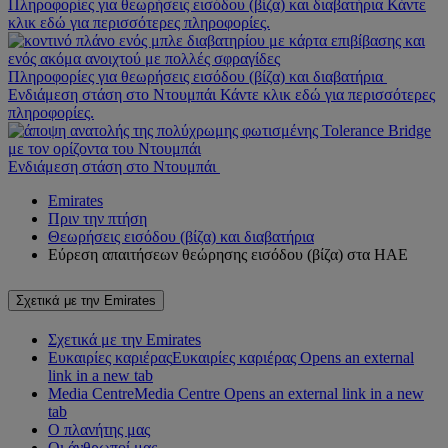
Πληροφορίες για θεωρήσεις εισόδου (βίζα) και διαβατήρια Κάντε
κλικ εδώ για περισσότερες πληροφορίες.
Πληροφορίες για θεωρήσεις εισόδου (βίζα) και διαβατήρια
Ενδιάμεση στάση στο Ντουμπάι Κάντε κλικ εδώ για περισσότερες
πληροφορίες.
Ενδιάμεση στάση στο Ντουμπάι
Emirates
Πριν την πτήση
Θεωρήσεις εισόδου (βίζα) και διαβατήρια
Εύρεση απαιτήσεων θεώρησης εισόδου (βίζα) στα ΗΑΕ
Σχετικά με την Emirates
Σχετικά με την Emirates
Ευκαιρίες καριέρας
Ευκαιρίες καριέρας Opens an external
link in a new tab
Media Centre
Media Centre Opens an external link in a new
tab
Ο πλανήτης μας
Οι άνθρωποί μας