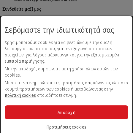
Συνδεθείτε μαζί μας
Μοιραστείτε την εμπειρία σας με την Emirates.
Σεβόμαστε την ιδιωτικότητά σας
Χρησιμοποιούμε cookies για να βελτιώνουμε την ομαλή
λειτουργία του ιστοτόπου, για την εξαγωγή στατιστικών
στοιχείων, για λόγους μάρκετινγκ και για την εξατομικευμένη
εμπειρία περιήγησης.
Με την αποδοχή, συμφωνείτε με τη χρήση όλων αυτών των
Δήλωση προσβασιμότητας
cookies.
Επικοινωνήστε μαζί μας
Πολιτική απορρήτου
Μπορείτε να ενημερώσετε τις προτιμήσεις σας κάνοντας κλικ στο
Όροι και προϋποθέσεις
κουμπί προτιμήσεων των cookies ή μεταβαίνοντας στην
Πολιτική cookies
πολιτική cookies
οποιαδήποτε στιγμή.
Ασφάλεια στον κυβερνοχώρο
Δήλωση διαφάνειας βάσει του Νόμου περί Σύγχρονης
Δουλείας
Αποδοχή
Χάρτης ιστοτόπου
© 2026 Όμιλος Emirates. Με την επιφύλαξη παντός δικαιώματος.
Προτιμήσεις cookies