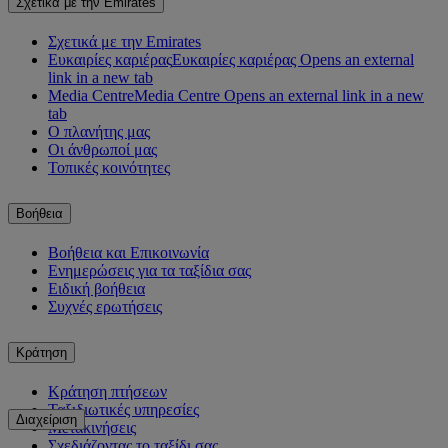
Σχετικά με την Emirates
Σχετικά με την Emirates
Ευκαιρίες καριέρας
Ευκαιρίες καριέρας Opens an external
link in a new tab
Media Centre
Media Centre Opens an external link in a new
tab
Ο πλανήτης μας
Οι άνθρωποί μας
Τοπικές κοινότητες
Βοήθεια
Βοήθεια και Επικοινωνία
Ενημερώσεις για τα ταξίδια σας
Ειδική βοήθεια
Συχνές ερωτήσεις
Κράτηση
Κράτηση πτήσεων
Ταξιδιωτικές υπηρεσίες
Διαχείριση
Μετακινήσεις
Σχεδιάζοντας το ταξίδι σας