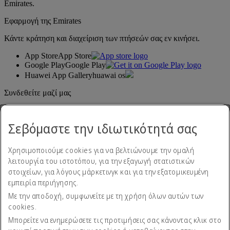
Emirates.
Εφαρμογή της Emirates
Κάντε κράτηση και διαχείριση των πτήσεών σας εν κινήσει.
App Store
App Store
Google Play
Google Play
Huawei App Gallery
huawai os
Συνδεθείτε μαζί μας
Μοιραστείτε την εμπειρία σας με την Emirates.
Σεβόμαστε την ιδιωτικότητά σας
Χρησιμοποιούμε cookies για να βελτιώνουμε την ομαλή
λειτουργία του ιστοτόπου, για την εξαγωγή στατιστικών
στοιχείων, για λόγους μάρκετινγκ και για την εξατομικευμένη
εμπειρία περιήγησης.
Με την αποδοχή, συμφωνείτε με τη χρήση όλων αυτών των
Δήλωση προσβασιμότητας
cookies.
Επικοινωνήστε μαζί μας
Πολιτική απορρήτου
Μπορείτε να ενημερώσετε τις προτιμήσεις σας κάνοντας κλικ στο
Όροι και προϋποθέσεις