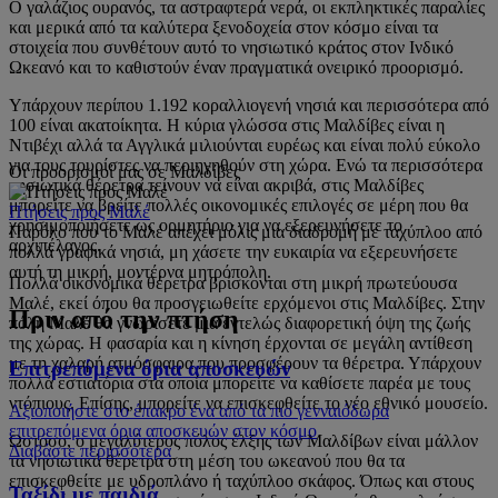
Ο γαλάζιος ουρανός, τα αστραφτερά νερά, οι εκπληκτικές παραλίες
και μερικά από τα καλύτερα ξενοδοχεία στον κόσμο είναι τα
στοιχεία που συνθέτουν αυτό το νησιωτικό κράτος στον Ινδικό
Ωκεανό και το καθιστούν έναν πραγματικά ονειρικό προορισμό.
Υπάρχουν περίπου 1.192 κοραλλιογενή νησιά και περισσότερα από
100 είναι ακατοίκητα. Η κύρια γλώσσα στις Μαλδίβες είναι η
Ντιβέχι αλλά τα Αγγλικά μιλιούνται ευρέως και είναι πολύ εύκολο
για τους τουρίστες να περιηγηθούν στη χώρα. Ενώ τα περισσότερα
Οι προορισμοί μας σε Μαλδίβες
νησιωτικά θέρετρα τείνουν να είναι ακριβά, στις Μαλδίβες
μπορείτε να βρείτε πολλές οικονομικές επιλογές σε μέρη που θα
Πτήσεις προς Μαλέ
χρησιμοποιήσετε ως ορμητήριο για να εξερευνήσετε το
Παρόλο που το Μαλέ απέχει μόλις μια διαδρομή με ταχύπλοο από
αρχιπέλαγος.
πολλά γραφικά νησιά, μη χάσετε την ευκαιρία να εξερευνήσετε
αυτή τη μικρή, μοντέρνα μητρόπολη.
Πολλά οικονομικά θέρετρα βρίσκονται στη μικρή πρωτεύουσα
Μαλέ, εκεί όπου θα προσγειωθείτε ερχόμενοι στις Μαλδίβες. Στην
Πριν από την πτήση
πόλη Μαλέ θα γνωρίσετε μια εντελώς διαφορετική όψη της ζωής
της χώρας. Η φασαρία και η κίνηση έρχονται σε μεγάλη αντίθεση
με τη χαλαρή ατμόσφαιρα που προσφέρουν τα θέρετρα. Υπάρχουν
Επιτρεπόμενα όρια αποσκευών
πολλά εστιατόρια στα οποία μπορείτε να καθίσετε παρέα με τους
ντόπιους. Επίσης, μπορείτε να επισκεφθείτε το νέο εθνικό μουσείο.
Αξιοποιήστε στο έπακρο ένα από τα πιο γενναιόδωρα
επιτρεπόμενα όρια αποσκευών στον κόσμο
Ωστόσο, ο μεγαλύτερος πόλος έλξης των Μαλδίβων είναι μάλλον
Διαβάστε περισσότερα
τα νησιωτικά θέρετρα στη μέση του ωκεανού που θα τα
επισκεφθείτε με υδροπλάνο ή ταχύπλοο σκάφος. Όπως και στους
Ταξίδι με παιδιά