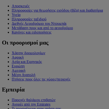
Αποσκευές
Πληροφορίες για θεωρήσεις εισόδου (βίζα) και διαβατήρια
Υγεία
Πληροφορίες ταξιδιού
Διεθνές Αεροδρόμιο του Ντουμπάι
Μετάβαση προς και από το αεροδρόμιο
Κανόνες και ειδοποιήσεις
Οι προορισμοί μας
Χάρτης δρομολογίων
Αφρική
Ασία και Ειρηνικός
Ευρώπη
Αμερική
Μέση Ανατολή
Πτήσεις προς όλες τις χώρες/περιοχές
Εμπειρία
Παροχές θαλάμου επιβατών
Αγορές από την Emirates
Τι προσφέρεται στην πτήση σας