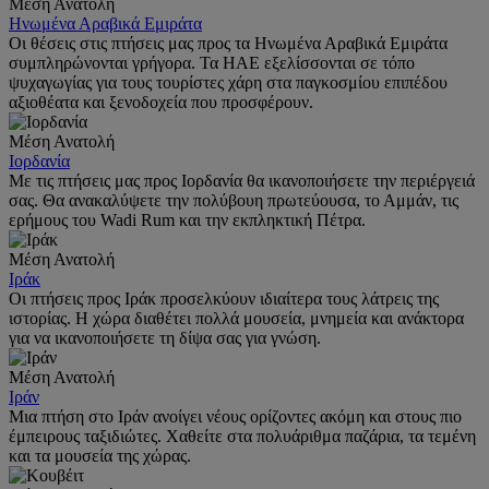
Μέση Ανατολή
Ηνωμένα Αραβικά Εμιράτα
Οι θέσεις στις πτήσεις μας προς τα Ηνωμένα Αραβικά Εμιράτα
συμπληρώνονται γρήγορα. Τα ΗΑΕ εξελίσσονται σε τόπο
ψυχαγωγίας για τους τουρίστες χάρη στα παγκοσμίου επιπέδου
αξιοθέατα και ξενοδοχεία που προσφέρουν.
Μέση Ανατολή
Ιορδανία
Με τις πτήσεις μας προς Ιορδανία θα ικανοποιήσετε την περιέργειά
σας. Θα ανακαλύψετε την πολύβουη πρωτεύουσα, το Αμμάν, τις
ερήμους του Wadi Rum και την εκπληκτική Πέτρα.
Μέση Ανατολή
Ιράκ
Οι πτήσεις προς Ιράκ προσελκύουν ιδιαίτερα τους λάτρεις της
ιστορίας. Η χώρα διαθέτει πολλά μουσεία, μνημεία και ανάκτορα
για να ικανοποιήσετε τη δίψα σας για γνώση.
Μέση Ανατολή
Ιράν
Μια πτήση στο Ιράν ανοίγει νέους ορίζοντες ακόμη και στους πιο
έμπειρους ταξιδιώτες. Χαθείτε στα πολυάριθμα παζάρια, τα τεμένη
και τα μουσεία της χώρας.