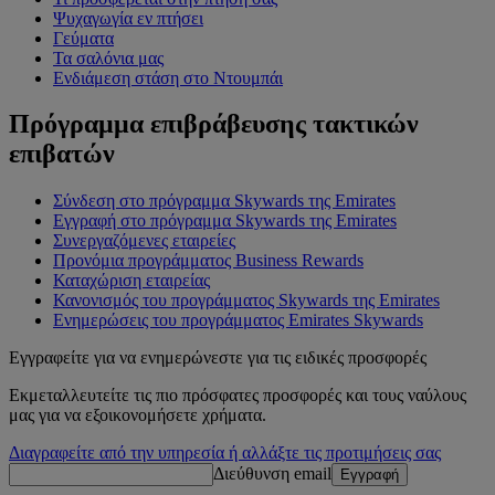
Ψυχαγωγία εν πτήσει
Γεύματα
Τα σαλόνια μας
Ενδιάμεση στάση στο Ντουμπάι
Πρόγραμμα επιβράβευσης τακτικών
επιβατών
Σύνδεση στο πρόγραμμα Skywards της Emirates
Εγγραφή στο πρόγραμμα Skywards της Emirates
Συνεργαζόμενες εταιρείες
Προνόμια προγράμματος Business Rewards
Καταχώριση εταιρείας
Κανονισμός του προγράμματος Skywards της Emirates
Ενημερώσεις του προγράμματος Emirates Skywards
Εγγραφείτε για να ενημερώνεστε για τις ειδικές προσφορές
Εκμεταλλευτείτε τις πιο πρόσφατες προσφορές και τους ναύλους
μας για να εξοικονομήσετε χρήματα.
Διαγραφείτε από την υπηρεσία ή αλλάξτε τις προτιμήσεις σας
Διεύθυνση email
Εγγραφή