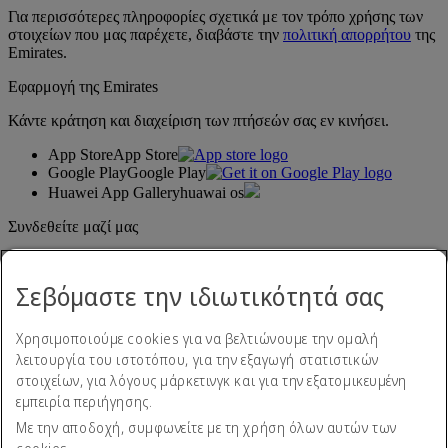
Για περισσότερες πληροφορίες σχετικά με τον τρόπο χρήσης των
στοιχείων που μας παρέχετε, διαβάστε την
πολιτική απορρήτου
της
Emirates.
Εφαρμογή της Emirates
Κάντε κράτηση και διαχείριση των πτήσεών σας εν κινήσει.
App Store
App Store
Google Play
Google Play
Huawei App Gallery
huawai os
Συνδεθείτε μαζί μας
Μοιραστείτε την εμπειρία σας με την Emirates.
Σεβόμαστε την ιδιωτικότητά σας
Χρησιμοποιούμε cookies για να βελτιώνουμε την ομαλή
λειτουργία του ιστοτόπου, για την εξαγωγή στατιστικών
στοιχείων, για λόγους μάρκετινγκ και για την εξατομικευμένη
εμπειρία περιήγησης.
Με την αποδοχή, συμφωνείτε με τη χρήση όλων αυτών των
Δήλωση προσβασιμότητας