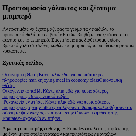
Προετοιμασία γάλακτος και ζέσταμα
μπιμπερό
Αν προτιμάτε να έχετε μαζί σας το γεύμα των παιδιών, το
προσωπικό θαλάμου επιβατών θα σας βοηθήσει να ζεστάνετε το
φαγητό και το μπιμπερό. Στις πτήσεις μας διαθέτουμε επίσης
βρεφικό γάλα σε σκόνη, καθώς και μπιμπερό, σε περίπτωση που τα
χρειαστείτε.
Σχετικές σελίδες
Οικονομική Θέση Κάντε κλικ εδώ για περισσότερες
πληροφορίες.
man enjoying meal in economy class
Οικονομική
Θέση
Οικογενειακό ταξίδι Κάντε κλικ εδώ για περισσότερες
πληροφορίες.
Οικογενειακό ταξίδι
Ψυχαγωγία εν πτήσει Κάντε κλικ εδώ για περισσότερες
πληροφορίες.
τρεις επιβάτες επιλέγουν τι θα παρακολουθήσουν στο
σύστημα ψυχαγωγίας εν πτήσει στην Οικονομική Θέση της
Emirates
Ψυχαγωγία εν πτήσει
Δήλωση αποποίησης ευθύνης: Η Emirates εκτελεί τις πτήσεις της
με έναν μικτό στόλο νεότερων και παλαιότερων μοντέλων