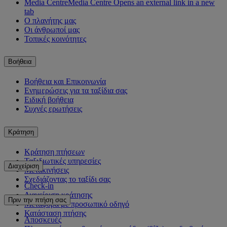
Media Centre
Media Centre Opens an external link in a new
tab
Ο πλανήτης μας
Οι άνθρωποί μας
Τοπικές κοινότητες
Βοήθεια
Βοήθεια και Επικοινωνία
Ενημερώσεις για τα ταξίδια σας
Ειδική βοήθεια
Συχνές ερωτήσεις
Κράτηση
Κράτηση πτήσεων
Ταξιδιωτικές υπηρεσίες
Διαχείριση
Μετακινήσεις
Σχεδιάζοντας το ταξίδι σας
Check-in
Διαχείριση κράτησης
Πριν την πτήση σας
Μεταφορά με προσωπικό οδηγό
Κατάσταση πτήσης
Αποσκευές