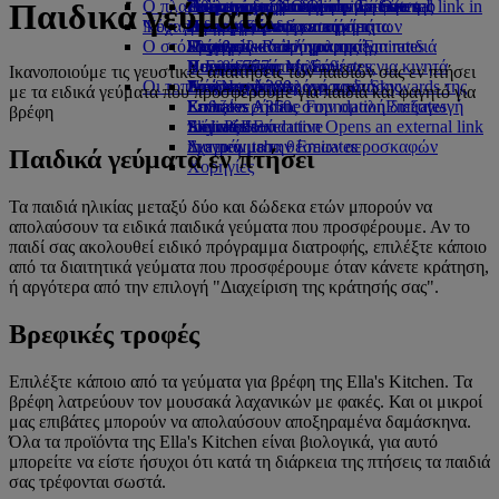
Ο πλανήτης μας
στο αεροδρόμιο Opens an external link in
Γεύματα στην Οικονομική Θέση
Συλλογή αφορολογήτων ειδών της
Γεύματα για παιδιά και βρέφη
Αθήνα προς Ντουμπάι
Opens an external link in a new tab
Προσιτά ταξίδια με την Emirates
Emirates
Παιδικά γεύματα
Ψυχαγωγία για παιδιά
Νέοι προορισμοί
a new tab
Ποτά και αναψυκτικά
Emirates
Βιωσιμότητα δραστηριοτήτων
Συνεργαζόμενες εταιρείες
Ειδική βοήθεια και αιτήματα
Η εμπειρία σας εν πτήσει
Ο στόλος μας
Επίσημο κατάστημα της Emirates
Ψυχαγωγικό πρόγραμμα για παιδιά
Περιβαλλοντική πολιτική
Ελσίνκι
Skywards Rail
Εργαλεία και πληροφορίες
Boeing 777
Παιχνίδια για παιδιά
Περιβαλλοντικές εκθέσεις
Χανγκτσόου
Υπολογιστής Μιλίων
Η Εφαρμογή της Emirates για κινητά
Ικανοποιούμε τις γευστικές απαιτήσεις των παιδιών σας εν πτήσει
Οι τοπικές κοινότητες
Emirates A380
Δραστηριότητες για παιδιά
Ντα Νανγκ
Σύνδεση στο πρόγραμμα Skywards της
Ακύρωση ή αλλαγή κράτησης
με τα ειδικά γεύματα που προσφέρουμε για παιδιά και φαγητό για
Emirates A350
Emirates Airline Foundation
Σεντζέν
Emirates
Καθυστερήσεις στην ομαλή διεξαγωγή
Emirates
βρέφη
Emirates Executive
Airline Foundation Opens an external link
Σιέμ Ρίεπ
Skywards+
του ταξιδιού
Διαγράμματα θέσεων αεροσκαφών
in a new tab
Σχετικά με την Emirates
Παιδικά γεύματα εν πτήσει
Χορηγίες
Τα παιδιά ηλικίας μεταξύ δύο και δώδεκα ετών μπορούν να
απολαύσουν τα ειδικά παιδικά γεύματα που προσφέρουμε. Αν το
παιδί σας ακολουθεί ειδικό πρόγραμμα διατροφής, επιλέξτε κάποιο
από τα διαιτητικά γεύματα που προσφέρουμε όταν κάνετε κράτηση,
ή αργότερα από την επιλογή "Διαχείριση της κράτησής σας".
Βρεφικές τροφές
Επιλέξτε κάποιο από τα γεύματα για βρέφη της Ella's Kitchen. Τα
βρέφη λατρεύουν τον μουσακά λαχανικών με φακές. Και οι μικροί
μας επιβάτες μπορούν να απολαύσουν αποξηραμένα δαμάσκηνα.
Όλα τα προϊόντα της Ella's Kitchen είναι βιολογικά, για αυτό
μπορείτε να είστε ήσυχοι ότι κατά τη διάρκεια της πτήσεις τα παιδιά
σας τρέφονται σωστά.