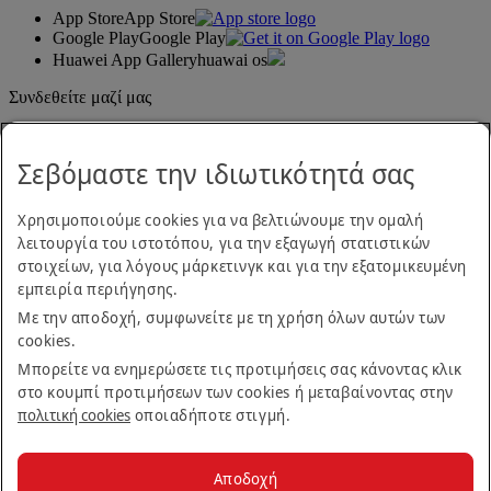
App Store
App Store
Google Play
Google Play
Huawei App Gallery
huawai os
Συνδεθείτε μαζί μας
Μοιραστείτε την εμπειρία σας με την Emirates.
Σεβόμαστε την ιδιωτικότητά σας
Χρησιμοποιούμε cookies για να βελτιώνουμε την ομαλή
λειτουργία του ιστοτόπου, για την εξαγωγή στατιστικών
στοιχείων, για λόγους μάρκετινγκ και για την εξατομικευμένη
εμπειρία περιήγησης.
Με την αποδοχή, συμφωνείτε με τη χρήση όλων αυτών των
Δήλωση προσβασιμότητας
cookies.
Επικοινωνήστε μαζί μας
Πολιτική απορρήτου
Μπορείτε να ενημερώσετε τις προτιμήσεις σας κάνοντας κλικ
Όροι και προϋποθέσεις
στο κουμπί προτιμήσεων των cookies ή μεταβαίνοντας στην
Πολιτική cookies
πολιτική cookies
οποιαδήποτε στιγμή.
Ασφάλεια στον κυβερνοχώρο
Δήλωση διαφάνειας βάσει του Νόμου περί Σύγχρονης
Δουλείας
Αποδοχή
Χάρτης ιστοτόπου