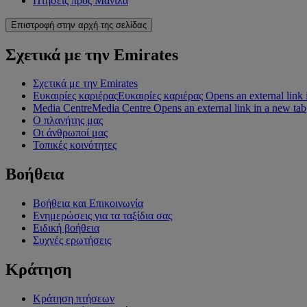
Πτήσεις προς Μανίλα
Επιστροφή στην αρχή της σελίδας
Σχετικά με την Emirates
Σχετικά με την Emirates
Ευκαιρίες καριέρας
Ευκαιρίες καριέρας Opens an external link 
Media Centre
Media Centre Opens an external link in a new tab
Ο πλανήτης μας
Οι άνθρωποί μας
Τοπικές κοινότητες
Βοήθεια
Βοήθεια και Επικοινωνία
Ενημερώσεις για τα ταξίδια σας
Ειδική βοήθεια
Συχνές ερωτήσεις
Κράτηση
Κράτηση πτήσεων