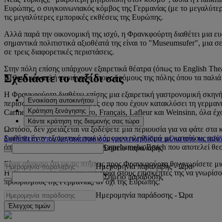
Ευρώπης, ο συγκοινωνιακός κόμβος της Γερμανίας (με το μεγαλύτερ
τις μεγαλύτερες εμπορικές εκθέσεις της Ευρώπης.
Αλλά παρά την οικονομική της ισχύ, η Φρανκφούρτη διαθέτει μια ευα
σημαντικά πολιτιστικά αξιοθέατά της είναι το "Museumsufer", μια
σε τρεις διαφορετικές περιστάσεις.
Στην πόλη επίσης υπάρχουν εξαιρετικά θέατρα (όπως το English Theat
Σχεδιάστε το ταξίδι σας
Βέβαια μια απλή περιήγηση στους δρόμους της πόλης όπου τα παλιά 
Η Φρανκφούρτη διαθέτει επίσης μια εξαιρετική γαστρονομική σκηνή.
Ενοικίαση αυτοκινήτου
περισσότερο στους εγχώριους σεφ που έχουν κατακλύσει τη γερμανικ
Κράτηση ξενάγησης
Carmelo Greco, Ernos Bistro, Français, Lafleur και Weinsinn, όλα έ
Κάντε κράτηση της διαμονής σας τώρα
Ωστόσο, δεν χρειάζεται να ξοδέψετε μια περιουσία για να φάτε στα
διαθέτει έναν εξαιρετικά ποικιλόμορφο πληθυσμό με κατοίκους που
Συνδεθείτε στον λογαριασμό σας για να κερδίζετε μίλια από τα ταξίδ
όπως το Maincafé και το King Kamehameha Beach που αποτελεί θε
Σημείο παραλαβής
Είναι σίγουρο ότι με τις πτήσεις προς Φρανκφούρτη θα γνωρίσετε μ
Ημερομηνία παραλαβής
-
Ώρα
Η Φρανκφούρτη δίνει την ευκαιρία στους επισκέπτες της να γνωρίσου
Σημείο παράδοσης
προορισμούς της Γερμανίας, αν όχι της Ευρώπης.
Ημερομηνία παράδοσης
-
Ώρα
Έλεγχος τιμών