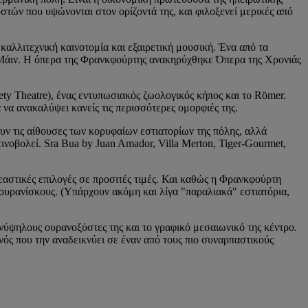
τών που υψώνονται στον ορίζοντά της, και φιλοξενεί μερικές από
καλλιτεχνική καινοτομία και εξαιρετική μουσική. Ένα από τα
ού Μάιν. Η όπερα της Φρανκφούρτης ανακηρύχθηκε Όπερα της Χρονιάς
riety Theatre), ένας εντυπωσιακός ζωολογικός κήπος και το Römer.
να ανακαλύψει κανείς τις περισσότερες ομορφιές της.
υν τις αίθουσες των κορυφαίων εστιατορίων της πόλης, αλλά
νοβολεί. Sra Bua by Juan Amador, Villa Merton, Tiger-Gourmet,
εαστικές επιλογές σε προσιτές τιμές. Και καθώς η Φρανκφούρτη
 ουρανίσκους. (Υπάρχουν ακόμη και λίγα "παραλιακά" εστιατόρια,
ανύψηλους ουρανοξύστες της και το γραφικό μεσαιωνικό της κέντρο.
νός που την αναδεικνύει σε έναν από τους πιο συναρπαστικούς