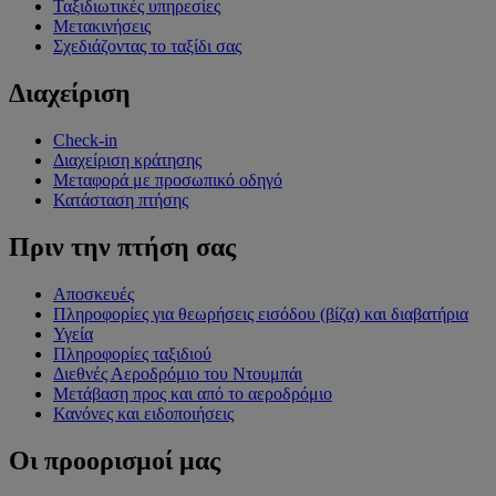
Ταξιδιωτικές υπηρεσίες
Μετακινήσεις
Σχεδιάζοντας το ταξίδι σας
Διαχείριση
Check-in
Διαχείριση κράτησης
Μεταφορά με προσωπικό οδηγό
Κατάσταση πτήσης
Πριν την πτήση σας
Αποσκευές
Πληροφορίες για θεωρήσεις εισόδου (βίζα) και διαβατήρια
Υγεία
Πληροφορίες ταξιδιού
Διεθνές Αεροδρόμιο του Ντουμπάι
Μετάβαση προς και από το αεροδρόμιο
Κανόνες και ειδοποιήσεις
Οι προορισμοί μας