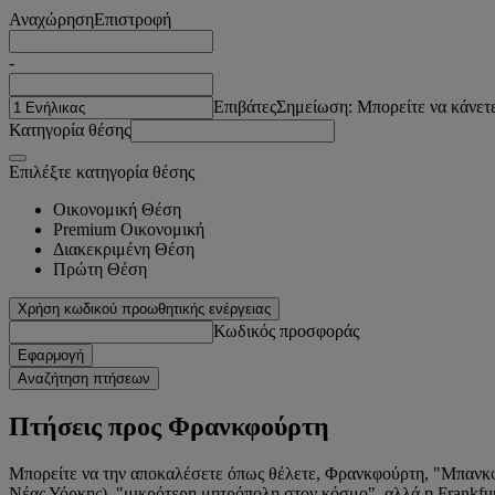
Αναχώρηση
Επιστροφή
-
Επιβάτες
Σημείωση: Μπορείτε να κάνετε
Κατηγορία θέσης
Επιλέξτε κατηγορία θέσης
Οικονομική Θέση
Premium Οικονομική
Διακεκριμένη Θέση
Πρώτη Θέση
Χρήση κωδικού προωθητικής ενέργειας
Κωδικός προσφοράς
Εφαρμογή
Αναζήτηση πτήσεων
Πτήσεις προς Φρανκφούρτη
Μπορείτε να την αποκαλέσετε όπως θέλετε, Φρανκφούρτη, "Μπανκφο
Νέας Υόρκης), "μικρότερη μητρόπολη στον κόσμο", αλλά η Frankfurt