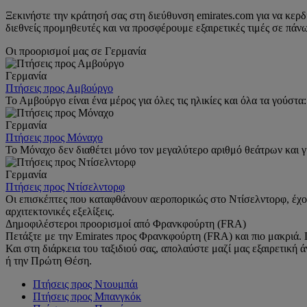
Ξεκινήστε την κράτησή σας στη διεύθυνση emirates.com για να κερ
διεθνείς προμηθευτές και να προσφέρουμε εξαιρετικές τιμές σε πάν
Οι προορισμοί μας σε Γερμανία
Γερμανία
Πτήσεις προς Αμβούργο
Το Αμβούργο είναι ένα μέρος για όλες τις ηλικίες και όλα τα γούστ
Γερμανία
Πτήσεις προς Μόναχο
Το Μόναχο δεν διαθέτει μόνο τον μεγαλύτερο αριθμό θεάτρων και γκ
Γερμανία
Πτήσεις προς Ντίσελντορφ
Οι επισκέπτες που καταφθάνουν αεροπορικώς στο Ντίσελντορφ, έχου
αρχιτεκτονικές εξελίξεις.
Δημοφιλέστεροι προορισμοί από Φρανκφούρτη (FRA)
Πετάξτε με την Emirates προς Φρανκφούρτη (FRA) και πιο μακριά. Π
Και στη διάρκεια του ταξιδιού σας, απολαύστε μαζί μας εξαιρετικ
ή την Πρώτη Θέση.
Πτήσεις προς Ντουμπάι
Πτήσεις προς Μπανγκόκ