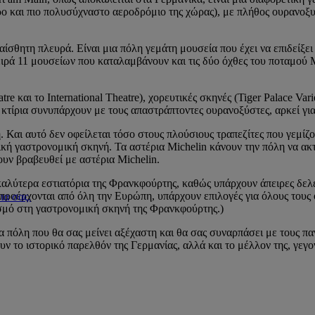
ο και πιο πολυσύχναστο αεροδρόμιο της χώρας), με πλήθος ουρανοξυσ
ίσθητη πλευρά. Είναι μια πόλη γεμάτη μουσεία που έχει να επιδείξει 
 σειρά 11 μουσείων που καταλαμβάνουν και τις δύο όχθες του ποταμ
re και το International Theatre), χορευτικές σκηνές (Tiger Palace Va
κτίρια συνυπάρχουν με τους απαστράπτοντες ουρανοξύστες, αρκεί για 
 Και αυτό δεν οφείλεται τόσο στους πλούσιους τραπεζίτες που γεμίζο
ή γαστρονομική σκηνή. Τα αστέρια Michelin κάνουν την πόλη να ακτι
χουν βραβευθεί με αστέρια Michelin.
 καλύτερα εστιατόρια της Φρανκφούρτης, καθώς υπάρχουν άπειρες δελ
 προέρχονται από όλη την Ευρώπη, υπάρχουν επιλογές για όλους τους
ια σας.
σμό στη γαστρονομική σκηνή της Φρανκφούρτης.)
ια πόλη που θα σας μείνει αξέχαστη και θα σας συναρπάσει με τους π
ν το ιστορικό παρελθόν της Γερμανίας, αλλά και το μέλλον της, γεγο