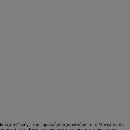
"Μαϊνχάταν" (λόγω του παραπλήσιου χαρακτήρα με το Μανχάταν της
ερμανική πόλη. Είναι η οικονομική πρωτεύουσα της ηπειρωτικής