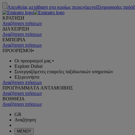
Απευθείας μετάβαση στο κυρίως περιεχόμενο
Πληροφορίες πρόσ
ΚΡΑΤΗΣΗ
Αναζήτηση πτήσεων
ΔΙΑΧΕΙΡΙΣΗ
Αναζήτηση πτήσεων
ΕΜΠΕΙΡΙΑ
Αναζήτηση πτήσεων
ΠΡΟΟΡΙΣΜΟΙ
•
Οι προορισμοί μας
•
Explore Dubai
Συνεργαζόμενες εταιρείες ταξιδιωτικών υπηρεσιών
Εξερευνήστε
Αναζήτηση πτήσεων
ΠΡΟΓΡΑΜΜΑTA ΑΝΤΑΜΟΙΒΗΣ
Αναζήτηση πτήσεων
ΒΟΗΘΕΙΑ
Αναζήτηση πτήσεων
GR
Αναζήτηση
ΜΕΝΟΥ