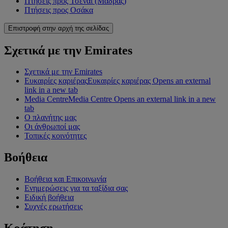
Πτήσεις προς Τσενάι (Μαδράς)
Πτήσεις προς Οσάκα
Επιστροφή στην αρχή της σελίδας
Σχετικά με την Emirates
Σχετικά με την Emirates
Ευκαιρίες καριέρας
Ευκαιρίες καριέρας Opens an external
link in a new tab
Media Centre
Media Centre Opens an external link in a new
tab
Ο πλανήτης μας
Οι άνθρωποί μας
Τοπικές κοινότητες
Βοήθεια
Βοήθεια και Επικοινωνία
Ενημερώσεις για τα ταξίδια σας
Ειδική βοήθεια
Συχνές ερωτήσεις