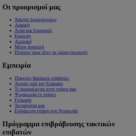
Οι προορισμοί μας
Χάρτης δρομολογίων
Αφρική
Ασία και Ειρηνικός
Ευρώπη
Αμερική
Μέση Ανατολή
Πτήσεις προς όλες τις χώρες/περιοχές
Εμπειρία
Παροχές θαλάμου επιβατών
Αγορές από την Emirates
Τι προσφέρεται στην πτήση σας
Ψυχαγωγία εν πτήσει
Γεύματα
Τα σαλόνια μας
Ενδιάμεση στάση στο Ντουμπάι
Πρόγραμμα επιβράβευσης τακτικών
επιβατών