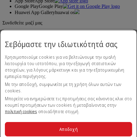
App Store
App Store
Google Play
Google Play
Huawei App Gallery
huawai os
Συνδεθείτε μαζί μας
Μοιραστείτε την εμπειρία σας με την Emirates.
Σεβόμαστε την ιδιωτικότητά σας
Χρησιμοποιούμε cookies για να βελτιώνουμε την ομαλή
λειτουργία του ιστοτόπου, για την εξαγωγή στατιστικών
στοιχείων, για λόγους μάρκετινγκ και για την εξατομικευμένη
εμπειρία περιήγησης.
Με την αποδοχή, συμφωνείτε με τη χρήση όλων αυτών των
Δήλωση προσβασιμότητας
cookies.
Επικοινωνήστε μαζί μας
Πολιτική απορρήτου
Μπορείτε να ενημερώσετε τις προτιμήσεις σας κάνοντας κλικ στο
Όροι και προϋποθέσεις
κουμπί προτιμήσεων των cookies ή μεταβαίνοντας στην
Πολιτική cookies
πολιτική cookies
οποιαδήποτε στιγμή.
Ασφάλεια στον κυβερνοχώρο
Δήλωση διαφάνειας βάσει του Νόμου περί Σύγχρονης
Δουλείας
Αποδοχή
Χάρτης ιστοτόπου