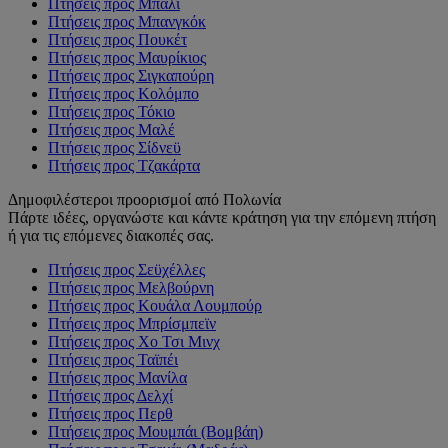
Πτήσεις προς Μπαλί
Πτήσεις προς Μπανγκόκ
Πτήσεις προς Πουκέτ
Πτήσεις προς Μαυρίκιος
Πτήσεις προς Σιγκαπούρη
Πτήσεις προς Κολόμπο
Πτήσεις προς Τόκιο
Πτήσεις προς Μαλέ
Πτήσεις προς Σίδνεϋ
Πτήσεις προς Τζακάρτα
Δημοφιλέστεροι προορισμοί από Πολωνία
Πάρτε ιδέες, οργανώστε και κάντε κράτηση για την επόμενη πτήση
ή για τις επόμενες διακοπές σας.
Πτήσεις προς Σεϋχέλλες
Πτήσεις προς Μελβούρνη
Πτήσεις προς Κουάλα Λουμπούρ
Πτήσεις προς Μπρίσμπεϊν
Πτήσεις προς Χο Τσι Μινχ
Πτήσεις προς Ταϊπέι
Πτήσεις προς Μανίλα
Πτήσεις προς Δελχί
Πτήσεις προς Περθ
Πτήσεις προς Μουμπάι (Βομβάη)