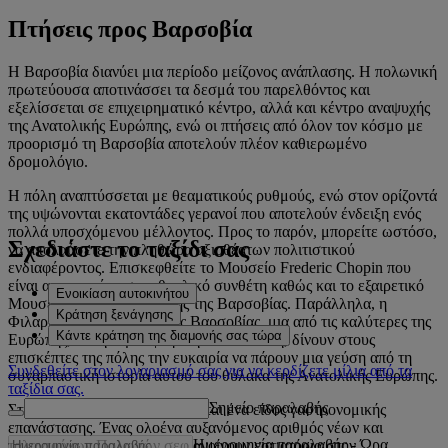
Πτήσεις προς Βαρσοβία
Η Βαρσοβία διανύει μια περίοδο μείζονος ανάπλασης. Η πολωνική
πρωτεύουσα αποτινάσσει τα δεσμά του παρελθόντος και
εξελίσσεται σε επιχειρηματικό κέντρο, αλλά και κέντρο αναψυχής
της Ανατολικής Ευρώπης, ενώ οι πτήσεις από όλον τον κόσμο με
προορισμό τη Βαρσοβία αποτελούν πλέον καθιερωμένο
δρομολόγιο.
Η πόλη αναπτύσσεται με θεαματικούς ρυθμούς, ενώ στον ορίζοντά
της υψώνονται εκατοντάδες γερανοί που αποτελούν ένδειξη ενός
πολλά υποσχόμενου μέλλοντος. Προς το παρόν, μπορείτε ωστόσο,
Σχεδιάστε το ταξίδι σας
να απολαύσετε την πληθώρα αξιοθέατων πολιτιστικού
ενδιαφέροντος. Επισκεφθείτε το Μουσείο Frederic Chopin που
είναι αφιερωμένο στον θρυλικό συνθέτη καθώς και το εξαιρετικό
Ενοικίαση αυτοκινήτου
Μουσείο Μοντέρνας Τέχνης της Βαρσοβίας. Παράλληλα, η
Κράτηση ξενάγησης
Φιλαρμονική Ορχήστρα της Βαρσοβίας, μια από τις καλύτερες της
Κάντε κράτηση της διαμονής σας τώρα
Ευρώπης, και η ατμοσφαιρική Παλιά Πόλη, δίνουν στους
επισκέπτες της πόλης την ευκαιρία να πάρουν μια γεύση από τη
Συνδεθείτε στον λογαριασμό σας για να κερδίζετε μίλια από τα
συναρπαστική ιστορία αυτού του θύλακα της Ανατολικής Ευρώπης.
ταξίδια σας.
Σημείο παραλαβής
Στη Βαρσοβία επίσης συντελείται ένα είδος γαστρονομικής
επανάστασης. Ένας ολοένα αυξανόμενος αριθμός νέων και
Ημερομηνία παραλαβής
-
Ώρα
ταλαντούχων Πολωνών σεφ ανοίγουν εστιατόρια στην