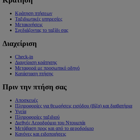
Κράτηση
Κράτηση πτήσεων
Ταξιδιωτικές υπηρεσίες
Μετακινήσεις
Σχεδιάζοντας το ταξίδι σας
Διαχείριση
Check-in
Διαχείριση κράτησης
Μεταφορά με προσωπικό οδηγό
Κατάσταση πτήσης
Πριν την πτήση σας
Αποσκευές
Πληροφορίες για θεωρήσεις εισόδου (βίζα) και διαβατήρια
Υγεία
Πληροφορίες ταξιδιού
Διεθνές Αεροδρόμιο του Ντουμπάι
Μετάβαση προς και από το αεροδρόμιο
Κανόνες και ειδοποιήσεις