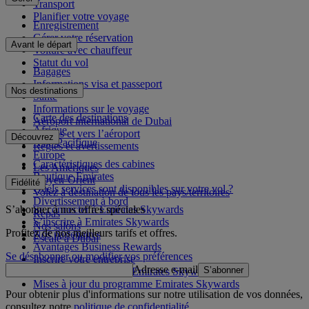
Transport
Planifier votre voyage
Enregistrement
Gérer votre réservation
Avant le départ
Voiture avec chauffeur
Statut du vol
Bagages
Informations visa et passeport
Nos destinations
Santé
Informations sur le voyage
Carte des destinations
Aéroport international de Dubai
Afrique
Depuis et vers l’aéroport
Découvrez
Asie-Pacifique
Règles et avertissements
Europe
Caractéristiques des cabines
Les Amériques
Boutique Emirates
Moyen-Orient
Fidélité
Quels services sont disponibles sur votre vol ?
Volez à destination de tous les pays/territoires
Divertissement à bord
S’abonner à nos offres spéciales
Se connecter à Emirates Skywards
Repas
S’inscrire à Emirates Skywards
Nos salons
Profitez de nos meilleurs tarifs et offres.
Nos partenaires
Escale à Dubai
Avantages Business Rewards
Se désabonner ou modifier vos préférences
Inscrire votre entreprise
Adresse e-mail
S’abonner
Règles du programme Emirates Skywards
Mises à jour du programme Emirates Skywards
Pour obtenir plus d'informations sur notre utilisation de vos données,
consultez notre
politique de confidentialité
.