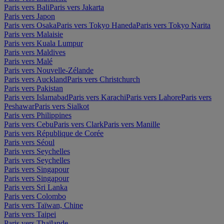
Paris vers Bali
Paris vers Jakarta
Paris vers Japon
Paris vers Osaka
Paris vers Tokyo Haneda
Paris vers Tokyo Narita
Paris vers Malaisie
Paris vers Kuala Lumpur
Paris vers Maldives
Paris vers Malé
Paris vers Nouvelle-Zélande
Paris vers Auckland
Paris vers Christchurch
Paris vers Pakistan
Paris vers Islamabad
Paris vers Karachi
Paris vers Lahore
Paris vers
Peshawar
Paris vers Sialkot
Paris vers Philippines
Paris vers Cebu
Paris vers Clark
Paris vers Manille
Paris vers République de Corée
Paris vers Séoul
Paris vers Seychelles
Paris vers Seychelles
Paris vers Singapour
Paris vers Singapour
Paris vers Sri Lanka
Paris vers Colombo
Paris vers Taïwan, Chine
Paris vers Taipei
Paris vers Thaïlande