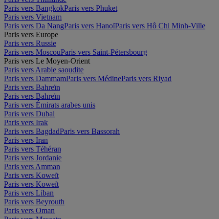
Paris vers Bangkok
Paris vers Phuket
Paris vers Vietnam
Paris vers Da Nang
Paris vers Hanoï
Paris vers Hô Chi Minh-Ville
Paris vers Europe
Paris vers Russie
Paris vers Moscou
Paris vers Saint-Pétersbourg
Paris vers Le Moyen-Orient
Paris vers Arabie saoudite
Paris vers Dammam
Paris vers Médine
Paris vers Riyad
Paris vers Bahreïn
Paris vers Bahreïn
Paris vers Émirats arabes unis
Paris vers Dubai
Paris vers Irak
Paris vers Bagdad
Paris vers Bassorah
Paris vers Iran
Paris vers Téhéran
Paris vers Jordanie
Paris vers Amman
Paris vers Koweït
Paris vers Koweït
Paris vers Liban
Paris vers Beyrouth
Paris vers Oman