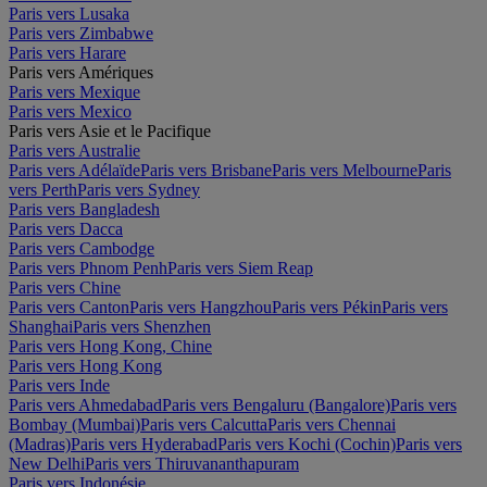
Paris vers Lusaka
Paris vers Zimbabwe
Paris vers Harare
Paris vers Amériques
Paris vers Mexique
Paris vers Mexico
Paris vers Asie et le Pacifique
Paris vers Australie
Paris vers Adélaïde
Paris vers Brisbane
Paris vers Melbourne
Paris
vers Perth
Paris vers Sydney
Paris vers Bangladesh
Paris vers Dacca
Paris vers Cambodge
Paris vers Phnom Penh
Paris vers Siem Reap
Paris vers Chine
Paris vers Canton
Paris vers Hangzhou
Paris vers Pékin
Paris vers
Shanghai
Paris vers Shenzhen
Paris vers Hong Kong, Chine
Paris vers Hong Kong
Paris vers Inde
Paris vers Ahmedabad
Paris vers Bengaluru (Bangalore)
Paris vers
Bombay (Mumbai)
Paris vers Calcutta
Paris vers Chennai
(Madras)
Paris vers Hyderabad
Paris vers Kochi (Cochin)
Paris vers
New Delhi
Paris vers Thiruvananthapuram
Paris vers Indonésie