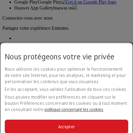
Google Play
Google Play
Huawei App Gallery
huawai os
Connectez-vous avec nous
Partagez votre expérience Emirates.
Nous protégeons votre vie privée
Nous utilisons les cookies pour optimiser le fonctionnement
de notre site Internet, pour les analyses, le marketing et pour
Déclaration d'accessibilité
personnaliser les contenus que vous visualisez.
Nous contacter
En les acceptant, vous validez l’utilisation de tous ces cookies.
Politique de confidentialité
Conditions générales
Vous pouvez modifier vos préférences en cliquant sur le
Politique en matière de cookies
bouton Préférences concernant les cookies ou à tout moment
Cyber-sécurité
en consultant notre
politique concernant les cookies
.
Déclaration de transparence vis-à-vis de la loi sur l’esclavage
moderne
Plan du site
Accepter
Informations Légales