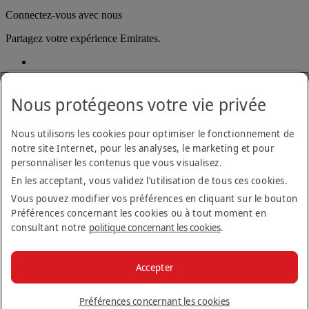
Connectez-vous avec nous
Partagez votre expérience Emirates.
Nous protégeons votre vie privée
Nous utilisons les cookies pour optimiser le fonctionnement de
notre site Internet, pour les analyses, le marketing et pour
Déclaration d'accessibilité
personnaliser les contenus que vous visualisez.
Nous contacter
En les acceptant, vous validez l’utilisation de tous ces cookies.
Politique de confidentialité
Conditions générales
Vous pouvez modifier vos préférences en cliquant sur le bouton
Politique en matière de cookies
Préférences concernant les cookies ou à tout moment en
Cyber-sécurité
consultant notre
politique concernant les cookies
.
Déclaration de transparence vis-à-vis de la loi sur l’esclavage
moderne
Plan du site
Accepter
Informations Légales
© 2026 The Emirates Group. Tous droits réservés.
Préférences concernant les cookies