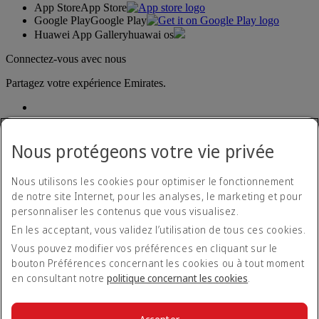
App Store
App Store
Google Play
Google Play
Huawei App Gallery
huawai os
Connectez-vous avec nous
Partagez votre expérience Emirates.
Nous protégeons votre vie privée
Nous utilisons les cookies pour optimiser le fonctionnement
de notre site Internet, pour les analyses, le marketing et pour
Déclaration d'accessibilité
personnaliser les contenus que vous visualisez.
Nous contacter
En les acceptant, vous validez l’utilisation de tous ces cookies.
Politique de confidentialité
Conditions générales
Vous pouvez modifier vos préférences en cliquant sur le
Politique en matière de cookies
bouton Préférences concernant les cookies ou à tout moment
Cyber-sécurité
en consultant notre
politique concernant les cookies
.
Déclaration de transparence vis-à-vis de la loi sur l’esclavage
moderne
Plan du site