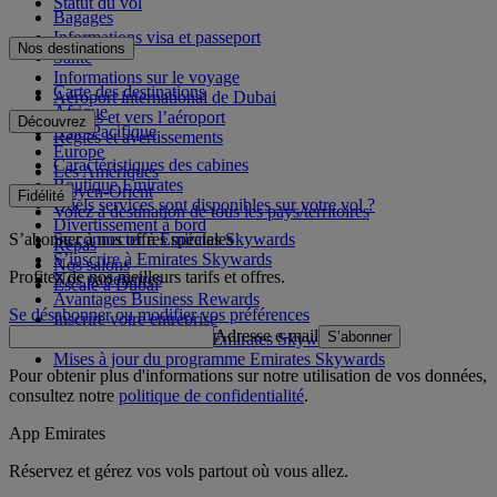
Statut du vol
Bagages
Informations visa et passeport
Nos destinations
Santé
Informations sur le voyage
Carte des destinations
Aéroport international de Dubai
Afrique
Depuis et vers l’aéroport
Découvrez
Asie-Pacifique
Règles et avertissements
Europe
Caractéristiques des cabines
Les Amériques
Boutique Emirates
Moyen-Orient
Fidélité
Quels services sont disponibles sur votre vol ?
Volez à destination de tous les pays/territoires
Divertissement à bord
S’abonner à nos offres spéciales
Se connecter à Emirates Skywards
Repas
S’inscrire à Emirates Skywards
Nos salons
Profitez de nos meilleurs tarifs et offres.
Nos partenaires
Escale à Dubai
Avantages Business Rewards
Se désabonner ou modifier vos préférences
Inscrire votre entreprise
Adresse e-mail
S’abonner
Règles du programme Emirates Skywards
Mises à jour du programme Emirates Skywards
Pour obtenir plus d'informations sur notre utilisation de vos données,
consultez notre
politique de confidentialité
.
App Emirates
Réservez et gérez vos vols partout où vous allez.