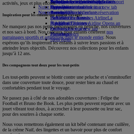
Parking à l'aéroport
Boissons
Divertissements pour les enfants
Politique environnementale
Nice-Dubai
Se connecter à Emirates Skywards
Téléphone portable et l'application
Parking à l'aéroport
activités, jeux et plus encore.
Notre flotte
Opens an external link in a new tab
Jouets pour enfants
Rapports environnementaux
Lyon-Dubai
Skywards+
Emirates
Nos communautés
Nouvelles destinations
Boeing 777
Activités pour les enfants
Annuler ou modifier une réservation
Inspiration pour les enfants qui aiment voyager
L’A380 d’Emirates
La Fondation Emirates Airline
Helsinki
Perturbations de vols
La
L’A350 d’Emirates
Fondation Emirates Airline Opens an
Hangzhou
À propos d’Emirates
Ne manquez pas nos petits personnages en peluche, nos couvertures
Emirates Executive
external link in a new tab
Da Nang
et nos sacs à bord. Nos cadeaux pour enfants célèbrent
nos
Plan des sièges
Parrainages
Shenzhen
parrainages sportifs et artistiques dans le monde entier
. Nous
Siem Reap
espérons qu’ils inspireront les enfants à suivre leurs passions et à
atteindre leurs objectifs. Découvrez nos collections pour les enfants
jusqu’à 12 ans.
Des compagnons tout doux pour les tout-petits
Les tout-petits peuvent se blottir contre une peluche et s’emmitoufler
dans une couverture toute douce, pour rester bien au chaud et
confortables pendant tout le voyage.
Ne passez pas à côté de nos adorables couvertures : Felipe the
Football et Bruno the Book. Les plus petits peuvent repartir avec un
jouet vibrant tout doux, à accrocher à leur poussette ou leur sac,
pour des sourires à chaque sortie.
Nous vous remettrons également un kit bébé contenant une cuillère,
de la crème Naif, des lingettes et un bavoir pour plus de confort