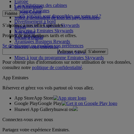
Europe
Caractéristiques des cabines
Les Amériques
Boutique Emirates
Moyen-Orient
Fidélité
Quels services sont disponibles sur votre vol ?
Volez à destination de tous les pays/territoires
Divertissement à bord
S’abonner à nos offres spéciales
Se connecter à Emirates Skywards
Repas
S’inscrire à Emirates Skywards
Nos salons
Profitez de nos meilleurs tarifs et offres.
Nos partenaires
Escale à Dubai
Avantages Business Rewards
Se désabonner ou modifier vos préférences
Inscrire votre entreprise
Adresse e-mail
S’abonner
Règles du programme Emirates Skywards
Mises à jour du programme Emirates Skywards
Pour obtenir plus d'informations sur notre utilisation de vos données,
consultez notre
politique de confidentialité
.
App Emirates
Réservez et gérez vos vols partout où vous allez.
App Store
App Store
Google Play
Google Play
Huawei App Gallery
huawai os
Connectez-vous avec nous
Partagez votre expérience Emirates.