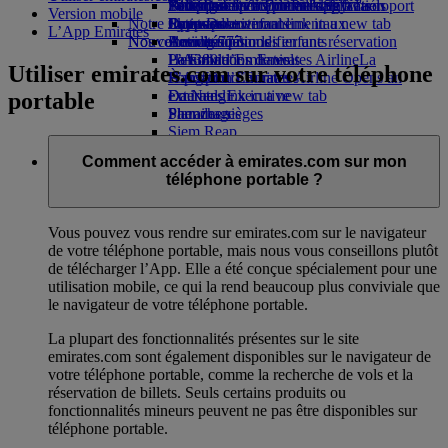
Parking à l'aéroport
Boissons
Divertissements pour les enfants
Politique environnementale
Nice-Dubai
Se connecter à Emirates Skywards
Téléphone portable et l'application
Parking à l'aéroport
Version mobile
Notre flotte
Opens an external link in a new tab
Jouets pour enfants
Rapports environnementaux
Lyon-Dubai
Skywards+
Emirates
L’App Emirates
Nos communautés
Nouvelles destinations
Boeing 777
Activités pour les enfants
Annuler ou modifier une réservation
L’A380 d’Emirates
La Fondation Emirates Airline
Helsinki
Perturbations de vols
La
Utiliser emirates.com sur votre téléphone
L’A350 d’Emirates
Fondation Emirates Airline Opens an
Hangzhou
À propos d’Emirates
Emirates Executive
external link in a new tab
Da Nang
portable
Plan des sièges
Parrainages
Shenzhen
Siem Reap
Comment accéder à emirates.com sur mon
téléphone portable ?
Vous pouvez vous rendre sur emirates.com sur le navigateur
de votre téléphone portable, mais nous vous conseillons plutôt
de télécharger l’App. Elle a été conçue spécialement pour une
utilisation mobile, ce qui la rend beaucoup plus conviviale que
le navigateur de votre téléphone portable.
La plupart des fonctionnalités présentes sur le site
emirates.com sont également disponibles sur le navigateur de
votre téléphone portable, comme la recherche de vols et la
réservation de billets. Seuls certains produits ou
fonctionnalités mineurs peuvent ne pas être disponibles sur
téléphone portable.