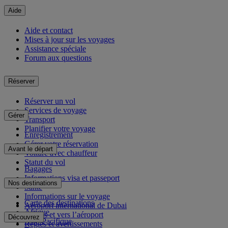
Aide
Aide et contact
Mises à jour sur les voyages
Assistance spéciale
Forum aux questions
Réserver
Réserver un vol
Services de voyage
Gérer
Transport
Planifier votre voyage
Enregistrement
Gérer votre réservation
Avant le départ
Voiture avec chauffeur
Statut du vol
Bagages
Informations visa et passeport
Nos destinations
Santé
Informations sur le voyage
Carte des destinations
Aéroport international de Dubai
Afrique
Depuis et vers l’aéroport
Découvrez
Asie-Pacifique
Règles et avertissements