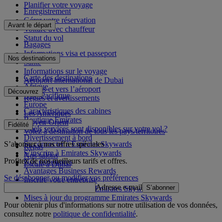
Planifier votre voyage
Enregistrement
Gérer votre réservation
Avant le départ
Voiture avec chauffeur
Statut du vol
Bagages
Informations visa et passeport
Nos destinations
Santé
Informations sur le voyage
Carte des destinations
Aéroport international de Dubai
Afrique
Depuis et vers l’aéroport
Découvrez
Asie-Pacifique
Règles et avertissements
Europe
Caractéristiques des cabines
Les Amériques
Boutique Emirates
Moyen-Orient
Fidélité
Quels services sont disponibles sur votre vol ?
Volez à destination de tous les pays/territoires
Divertissement à bord
S’abonner à nos offres spéciales
Se connecter à Emirates Skywards
Repas
S’inscrire à Emirates Skywards
Nos salons
Profitez de nos meilleurs tarifs et offres.
Nos partenaires
Escale à Dubai
Avantages Business Rewards
Se désabonner ou modifier vos préférences
Inscrire votre entreprise
Adresse e-mail
S’abonner
Règles du programme Emirates Skywards
Mises à jour du programme Emirates Skywards
Pour obtenir plus d'informations sur notre utilisation de vos données,
consultez notre
politique de confidentialité
.