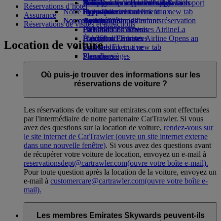
Parking à l'aéroport
Boissons
Divertissements pour les enfants
Politique environnementale
Nice-Dubai
Se connecter à Emirates Skywards
Téléphone portable et l'application
Parking à l'aéroport
Réservations d’hôtel
Notre flotte
Opens an external link in a new tab
Jouets pour enfants
Rapports environnementaux
Lyon-Dubai
Skywards+
Emirates
Assurance
Nos communautés
Nouvelles destinations
Boeing 777
Activités pour les enfants
Annuler ou modifier une réservation
Réservations de visites et attractions
L’A380 d’Emirates
La Fondation Emirates Airline
Helsinki
Perturbations de vols
La
L’A350 d’Emirates
Fondation Emirates Airline Opens an
Hangzhou
À propos d’Emirates
Location de voiture
Emirates Executive
external link in a new tab
Da Nang
Plan des sièges
Parrainages
Shenzhen
Siem Reap
Où puis-je trouver des informations sur les
réservations de voiture ?
Les réservations de voiture sur emirates.com sont effectuées
par l'intermédiaire de notre partenaire CarTrawler. Si vous
avez des questions sur la location de voiture,
rendez-vous sur
le site internet de CarTrawler
(ouvre un site internet externe
dans une nouvelle fenêtre)
. Si vous avez des questions avant
de récupérer votre voiture de location, envoyez un e-mail à
reservationsdept@cartrawler.com
(ouvre votre boîte e-mail)
.
Pour toute question après la location de la voiture, envoyez un
e-mail à
customercare@cartrawler.com
(ouvre votre boîte e-
mail)
.
Les membres Emirates Skywards peuvent-ils