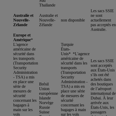
Sud
Thaïlande
Les sacs SSIE
Australie et
Australie et
ne sont
Nouvelle-
Nouvelle-
non disponible
actuellement
Zélande
Zélande
pas acceptés en
Australie.
Europe et
Amérique
*
L'agence
Turquie
américaine de
États-
sécurité dans
Unis* *
L'agence
les transports
américaine de
Les sacs SSIE
(Transportation
sécurité dans les
sont acceptés
Security
transports
aux États-Unis
Administration
(Transportation
s’ils ont été
- TSA) a mis
Security
achetés dans
en place une
Administration -
Brésil
des boutiques
série de
TSA) a mis en
Union
de l’aéroport
mesures de
place une série
européenne
international de
sécurité
de mesures de
Islande
Dubai. À leur
concernant les
sécurité
Norvège
arrivée aux
bagages à
concernant les
Russie
États-Unis, les
main sur les
bagages à main
Suisse
passagers
vols
sur les vols