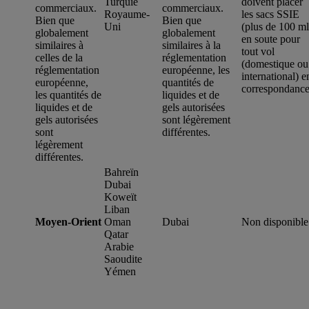
Turquie
doivent placer
commerciaux.
commerciaux.
Royaume-
les sacs SSIE
Bien que
Bien que
Uni
(plus de 100 ml
globalement
globalement
en soute pour
similaires à
similaires à la
tout vol
celles de la
réglementation
(domestique ou
réglementation
européenne, les
international) e
européenne,
quantités de
correspondance
les quantités de
liquides et de
liquides et de
gels autorisées
gels autorisées
sont légèrement
sont
différentes.
légèrement
différentes.
Bahreïn
Dubai
Koweït
Liban
Moyen-Orient
Oman
Dubai
Non disponible
Qatar
Arabie
Saoudite
Yémen