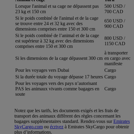
Lorsque l'animal et sa cage ne dépassent pas
500 USD /
23 kg et 150 cm
700 CAD
Si le poids combiné de l'animal et de la cage
650 USD /
se trouve entre 24 et 32 kg avec des
900 CAD
dimensions comprises entre 150 et 300 cm
Si le poids combiné de l’animal et de la cage
800 USD /
est supérieur à 32 kg avec des dimensions
1150 CAD
comprises entre 150 et 300 cm
à transporter
Si les dimensions de la cage dépassent 300 cm
en cargo avec
manifeste
Pour les voyages vers Dubai
Cargo
Si la durée totale du voyage dépasse 17 heures
Cargo
Pour les voyages vers des pays n’autorisant
PAS les animaux vivants comme bagages en
Cargo
soute
Notez que les tarifs, les documents exigés et les frais de
transport des animaux diffèrent des règles concernant les
bagages supplémentaires standard. Rendez-vous sur
Emirates
SkyCargo.com
ou
écrivez
à Emirates SkyCargo pour obtenir
plus d’informations.