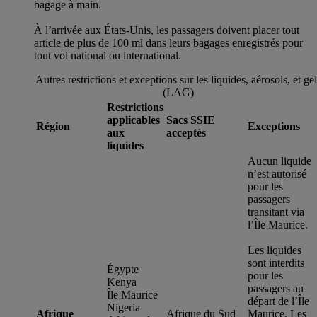
bagage à main.
À l’arrivée aux États-Unis, les passagers doivent placer tout
article de plus de 100 ml dans leurs bagages enregistrés pour
tout vol national ou international.
Autres restrictions et exceptions sur les liquides, aérosols, et ge
(LAG)
Restrictions
applicables
Sacs SSIE
Région
Exceptions
aux
acceptés
liquides
Aucun liquide
n’est autorisé
pour les
passagers
transitant via
l’Île Maurice.
Les liquides
sont interdits
Égypte
pour les
Kenya
passagers au
Île Maurice
départ de l’Île
Nigeria
Afrique
Afrique du Sud
Maurice. Les