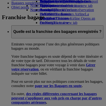
Parking à l'aéroport
Boissons
Divertissements pour les enfants
Politique environnementale
Nice-Dubai
Se connecter à Emirates Skywards
Téléphone portable et l'application
Parking à l'aéroport
Bagages supplémentaires
Notre flotte
Opens an external link in a new tab
Jouets pour enfants
Rapports environnementaux
Lyon-Dubai
Skywards+
Emirates
Objet perdu
Nos communautés
Nouvelles destinations
Boeing 777
Activités pour les enfants
Annuler ou modifier une réservation
L’A380 d’Emirates
La Fondation Emirates Airline
Helsinki
Perturbations de vols
La
Franchise bagage
L’A350 d’Emirates
Fondation Emirates Airline Opens an
Hangzhou
À propos d’Emirates
Emirates Executive
external link in a new tab
Da Nang
Plan des sièges
Parrainages
Shenzhen
Siem Reap
Quelle est la franchise des bagages enregistrés ?
Emirates vous propose l’une des plus généreuses politiques
bagages au monde.
Votre franchise bagages en soute dépend de votre itinéraire et
de votre type de tarif. Découvrez tous les détails de votre
franchise bagages pour votre voyage à venir dans
Gérer
votre réservation
, ou en vérifiant la franchise bagages
indiquée sur votre billet.
Pour en savoir plus sur nos politiques concernant les bagages,
consultez notre
page sur les Bagages en soute
.
En outre,
des règles différentes concernant les bagages
peuvent s’appliquer aux vols pris en charge par d’autres
compagnies aériennes
.