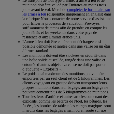
Le transport de tout type d’arme, d’arme à feu et de
munition doit être validé par Emirates au moins trois
jours avant le vol. Merci de
compléter le formulaire sur
les armes à feu
(disponible uniquement en anglais) dans
la rubrique Nous contacter de notre service d’assistance
pour lancer le processus de validation. Prévoyez
suffisamment de temps afin de prendre en compte les
jours fériés et les weekends dans votre pays de
résidence et aux Émirats arabes unis.
L’arme à feu doit être entièrement déchargée et si
possible démontée et rangée dans une valise ou un étui
d’arme standard.
Les munitions doivent être stockées en sécurité dans
une boîte solide et scellée, rangée dans une valise et
entourée d’autres objets. La valise ne doit pas porter
d’étiquette « Explosifs ».
Le poids total maximum des munitions pouvant être
emportées par un seul client est de 5 kilogrammes. Les
clients voyageant en groupe doivent transporter leurs
propres munitions dans leur bagage, aucun bagage ne
pouvant contenir plus de 5 kilogrammes de munitions.
Tous les feux d’artifice et autres articles contenant des
explosifs, comme les pétards de Noël, les pétards, les
fusées, les bombes de table et les cierges magiques sont
interdits dans les bagages à main ou en soute sur nos