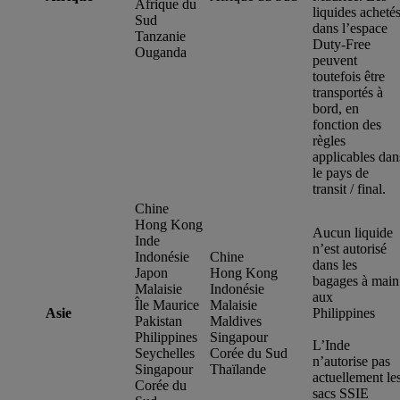
Afrique du
liquides acheté
Sud
dans l’espace
Tanzanie
Duty-Free
Ouganda
peuvent
toutefois être
transportés à
bord, en
fonction des
règles
applicables dan
le pays de
transit / final.
Chine
Hong Kong
Aucun liquide
Inde
n’est autorisé
Indonésie
Chine
dans les
Japon
Hong Kong
bagages à main
Malaisie
Indonésie
aux
Île Maurice
Malaisie
Asie
Philippines
Pakistan
Maldives
Philippines
Singapour
L’Inde
Seychelles
Corée du Sud
n’autorise pas
Singapour
Thaïlande
actuellement le
Corée du
sacs SSIE