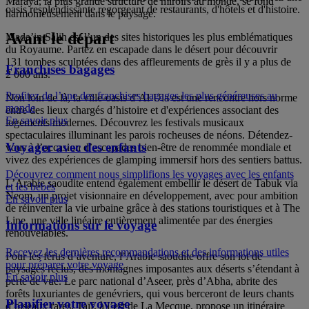
Maraya, la plus grande structure de miroirs au monde, se fond
oasis resplendissante regorgeant de restaurants, d'hôtels et d'histoire.
harmonieusement dans le paysage.
Avant le départ
Mada’in Salih est l’un des sites historiques les plus emblématiques
du Royaume. Partez en escapade dans le désert pour découvrir
131 tombes sculptées dans des affleurements de grès il y a plus de
Franchises bagages
2 000 ans.
Profitez de l’une des franchises bagages les plus généreuses au
Non loin de là, la ville-oasis d’Al-Ula est une rencontre hors norme
monde
entre des lieux chargés d’histoire et d'expériences associant des
En savoir plus
logements modernes. Découvrez les festivals musicaux
spectaculaires illuminant les parois rocheuses de néons. Détendez-
Voyager avec des enfants
vous à l’occasion d’escapades bien-être de renommée mondiale et
vivez des expériences de glamping immersif hors des sentiers battus.
Découvrez comment nous simplifions les voyages avec les enfants
L’Arabie saoudite entend également embellir le désert de Tabuk via
et les bébés
Neom, un projet visionnaire en développement, avec pour ambition
En savoir plus
de réinventer la vie urbaine grâce à des stations touristiques et à The
Line, une ville linéaire entièrement alimentée par des énergies
Informations sur le voyage
renouvelables.
Recevez les dernières recommandations et des informations utiles
Pour les férus d’aventure, l’Arabie saoudite offre son lot de
pour préparer votre voyage
paysages reclus, des montagnes imposantes aux déserts s’étendant à
En savoir plus
perte de vue. Le parc national d’Aseer, près d’Abha, abrite des
forêts luxuriantes de genévriers, qui vous berceront de leurs chants
Planifier votre voyage
d’oiseaux rares. Taïf, à l’est de La Mecque, propose un itinéraire