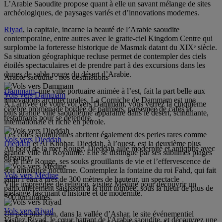
L’Arabie Saoudite propose quant à elle un savant mélange de sites
archéologiques, de paysages variés et d’innovations modernes.
Riyad
, la capitale, incarne la beauté de l’Arabie saoudite
contemporaine, entre autres avec le gratte-ciel Kingdom Centre qui
surplombe la forteresse historique de Masmak datant du XIXᵉ siècle.
Sa situation géographique recluse permet de contempler des ciels
étoilés spectaculaires et de prendre part à des excursions dans les
dunes de sable rouge du désert d’Arabie.
Arabie saoudite : nos destinations
Dammam
, une ville portuaire animée à l’est, fait la part belle aux
Vols vers Dammam
innovations architecturales. La Corniche de Dammam est une
À l’arrivée de votre vol vers Dammam, vous verrez la cinquième
célèbre promenade bordée de palmiers, parsemée de cafés et
plus grande ville saoudienne apparaître dans le désert, scintillante,
restaurants pour se détendre.
internationale et riche en pétrole.
Les côtes saoudiennes abritent également des perles rares comme
Vols vers Djeddah
Djeddah
et Al Khobar. Djeddah, à l’ouest, est la deuxième plus
Au bord de la mer Rouge, Djeddah allie modernité et antiquité avec
grande ville du Royaume. Elle se distingue par ses sublimes plages
élégance.
de la mer Rouge, ses souks grouillants de vie et l’effervescence de
son ambiance nocturne. Contemplez la fontaine du roi Fahd, qui fait
Vols vers Médine
jaillir l’eau à près de 300 mètres de hauteur, un spectacle
Ville imprégnée de religion, visitez Médine pour découvrir un
particulièrement saisissant à la nuit tombée, sous la lueur de plus de
mélange fascinant d'histoire et de modernité.
500 luminaires.
Vols vers Riyad
Un peu plus loin, dans la vallée d’Ashar, le site événementiel
Visitez Riyad, le cœur battant de l'Arabie saoudite, et découvrez une