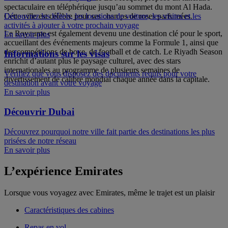
spectaculaire en téléphérique jusqu’au sommet du mont Al Hada.
Découvrez les hôtels, les locations de voiture, les visites et les
Cette ville est célèbre pour ses champs de roses parfumées.
activités à ajouter à votre prochain voyage
Le Royaume est également devenu une destination clé pour le sport,
En savoir plus
accueillant des événements majeurs comme la Formule 1, ainsi que
des compétitions de boxe, de football et de catch. Le Riyadh Season
Informations sur les visas
enrichit d’autant plus le paysage culturel, avec des stars
internationales au programme de plusieurs semaines de
Vérifiez que vous disposez des documents requis pour votre
divertissement de calibre mondial chaque année dans la capitale.
destination avant votre voyage
En savoir plus
Découvrir Dubai
Découvrez pourquoi notre ville fait partie des destinations les plus
prisées de notre réseau
En savoir plus
L’expérience Emirates
Lorsque vous voyagez avec Emirates, même le trajet est un plaisir
Caractéristiques des cabines
Repas en vol