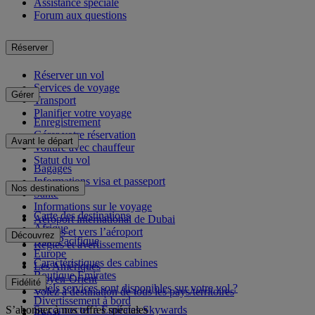
Assistance spéciale
Forum aux questions
Réserver
Réserver un vol
Services de voyage
Gérer
Transport
Planifier votre voyage
Enregistrement
Gérer votre réservation
Avant le départ
Voiture avec chauffeur
Statut du vol
Bagages
Informations visa et passeport
Nos destinations
Santé
Informations sur le voyage
Carte des destinations
Aéroport international de Dubai
Afrique
Depuis et vers l’aéroport
Découvrez
Asie-Pacifique
Règles et avertissements
Europe
Caractéristiques des cabines
Les Amériques
Boutique Emirates
Moyen-Orient
Fidélité
Quels services sont disponibles sur votre vol ?
Volez à destination de tous les pays/territoires
Divertissement à bord
S’abonner à nos offres spéciales
Se connecter à Emirates Skywards
Repas