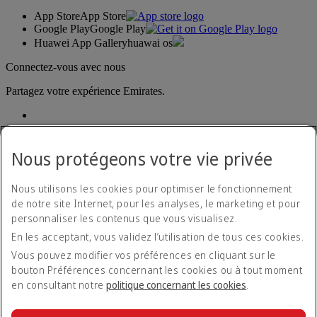
App Store
App Store
Google Play
Google Play
Huawei App Gallery
huawai os
Connectez-vous avec nous
Partagez votre expérience Emirates.
Nous protégeons votre vie privée
Nous utilisons les cookies pour optimiser le fonctionnement
de notre site Internet, pour les analyses, le marketing et pour
Déclaration d'accessibilité
personnaliser les contenus que vous visualisez.
Nous contacter
En les acceptant, vous validez l’utilisation de tous ces cookies.
Politique de confidentialité
Conditions générales
Vous pouvez modifier vos préférences en cliquant sur le
Politique en matière de cookies
bouton Préférences concernant les cookies ou à tout moment
Cyber-sécurité
en consultant notre
politique concernant les cookies
.
Déclaration de transparence vis-à-vis de la loi sur l’esclavage
moderne