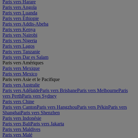
Paris vers Harare
Paris vers Angola
Paris vers Luanda
Paris vers Éthiopie
Paris vers Addis-Abeba
Paris vers Kenya
Paris vers Nairobi
Paris vers Nigeria
Paris vers Lagos
Paris vers Tanzanie
Paris vers Dar es Salam
Paris vers Amériques
Paris vers Mexique
Paris vers Mexico
Paris vers Asie et le Pacifique
Paris vers Australie
Paris vers Adélaïde
Paris vers Brisbane
Paris vers Melbourne
Paris
vers Perth
Paris vers Sydney
Paris vers Chine
Paris vers Canton
Paris vers Hangzhou
Paris vers Pékin
Paris vers
Shanghai
Paris vers Shenzhen
Paris vers Indonésie
Paris vers Bali
Paris vers Jakarta
Paris vers Maldives
Paris vers Malé