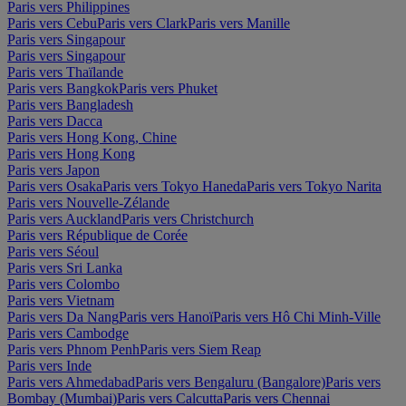
Paris vers Philippines
Paris vers Cebu
Paris vers Clark
Paris vers Manille
Paris vers Singapour
Paris vers Singapour
Paris vers Thaïlande
Paris vers Bangkok
Paris vers Phuket
Paris vers Bangladesh
Paris vers Dacca
Paris vers Hong Kong, Chine
Paris vers Hong Kong
Paris vers Japon
Paris vers Osaka
Paris vers Tokyo Haneda
Paris vers Tokyo Narita
Paris vers Nouvelle-Zélande
Paris vers Auckland
Paris vers Christchurch
Paris vers République de Corée
Paris vers Séoul
Paris vers Sri Lanka
Paris vers Colombo
Paris vers Vietnam
Paris vers Da Nang
Paris vers Hanoï
Paris vers Hô Chi Minh-Ville
Paris vers Cambodge
Paris vers Phnom Penh
Paris vers Siem Reap
Paris vers Inde
Paris vers Ahmedabad
Paris vers Bengaluru (Bangalore)
Paris vers
Bombay (Mumbai)
Paris vers Calcutta
Paris vers Chennai