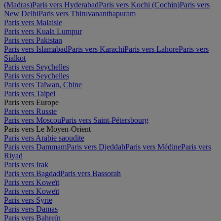
(Madras)
Paris vers Hyderabad
Paris vers Kochi (Cochin)
Paris vers
New Delhi
Paris vers Thiruvananthapuram
Paris vers Malaisie
Paris vers Kuala Lumpur
Paris vers Pakistan
Paris vers Islamabad
Paris vers Karachi
Paris vers Lahore
Paris vers
Sialkot
Paris vers Seychelles
Paris vers Seychelles
Paris vers Taïwan, Chine
Paris vers Taipei
Paris vers Europe
Paris vers Russie
Paris vers Moscou
Paris vers Saint-Pétersbourg
Paris vers Le Moyen-Orient
Paris vers Arabie saoudite
Paris vers Dammam
Paris vers Djeddah
Paris vers Médine
Paris vers
Riyad
Paris vers Irak
Paris vers Bagdad
Paris vers Bassorah
Paris vers Koweït
Paris vers Koweït
Paris vers Syrie
Paris vers Damas
Paris vers Bahreïn