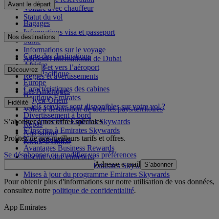
Avant le départ
Voiture avec chauffeur
Statut du vol
Bagages
Informations visa et passeport
Nos destinations
Santé
Informations sur le voyage
Carte des destinations
Aéroport international de Dubai
Afrique
Depuis et vers l’aéroport
Découvrez
Asie-Pacifique
Règles et avertissements
Europe
Caractéristiques des cabines
Les Amériques
Boutique Emirates
Moyen-Orient
Fidélité
Quels services sont disponibles sur votre vol ?
Volez à destination de tous les pays/territoires
Divertissement à bord
S’abonner à nos offres spéciales
Se connecter à Emirates Skywards
Repas
S’inscrire à Emirates Skywards
Nos salons
Profitez de nos meilleurs tarifs et offres.
Nos partenaires
Escale à Dubai
Avantages Business Rewards
Se désabonner ou modifier vos préférences
Inscrire votre entreprise
Adresse e-mail
S’abonner
Règles du programme Emirates Skywards
Mises à jour du programme Emirates Skywards
Pour obtenir plus d'informations sur notre utilisation de vos données,
consultez notre
politique de confidentialité
.
App Emirates