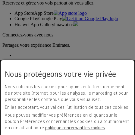
Réservez et gérez vos vols partout où vous allez.
App Store
App Store
Google Play
Google Play
Huawei App Gallery
huawai os
Connectez-vous avec nous
Partagez votre expérience Emirates.
Nous protégeons votre vie privée
Nous utilisons les cookies pour optimiser le fonctionnement
de notre site Internet, pour les analyses, le marketing et pour
Déclaration d'accessibilité
personnaliser les contenus que vous visualisez.
Nous contacter
En les acceptant, vous validez l’utilisation de tous ces cookies.
Politique de confidentialité
Conditions générales
Vous pouvez modifier vos préférences en cliquant sur le
Politique en matière de cookies
bouton Préférences concernant les cookies ou à tout moment
Cyber-sécurité
en consultant notre
politique concernant les cookies
.
Déclaration de transparence vis-à-vis de la loi sur l’esclavage