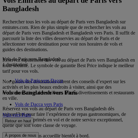
Vols Emirates au départ de Paris vers
Bangladesh
Rechercher tous les vols au départ de Paris vers Bangladesh sur
emirates.com. Rien de plus simple que de rechercher les vols au
départ de Paris vers Bangladesh et Bangladesh vers Paris. Il suffit de
parcourir la liste des villes desservies au départ de Paris et de
sélectionner votre destination pour voir nos horaires de vols et
guides des destinations.
Vols de Paris vers Bangladesh
Réservez rapidement des vols au départ de Paris vers Bangladesh en
1 destination
toute sécurité. Le symbole de garantie Best Price indique le meilleur
tarif pour vos vols.
Vols de Paris vers Dacca
Nos guides des destinations offrent des conseils d’expert sur les
activités et les plus beaux endroits à visiter, ainsi que des
Vols de Bangladesh vers Paris
recommandations des meilleurs hôtels, divertissements et restaurants
en ville.
Vols de Dacca vers Paris
Réservez vos vols au départ de Paris vers Bangladesh dès
aujourd’hui pour faire l’expérience de repas gastronomiques, de
Vols vers Paris
divertissements primés en vol et de notre service exceptionnel,
Retour en haut
quelle que soit votre classe de voyage.
Nous espérons vous accueillir bientôt à bord.
À propos de nous