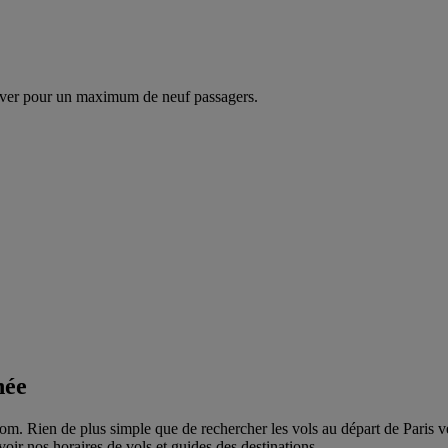
ver pour un maximum de neuf passagers.
née
m. Rien de plus simple que de rechercher les vols au départ de Paris vers
voir nos horaires de vols et guides des destinations.