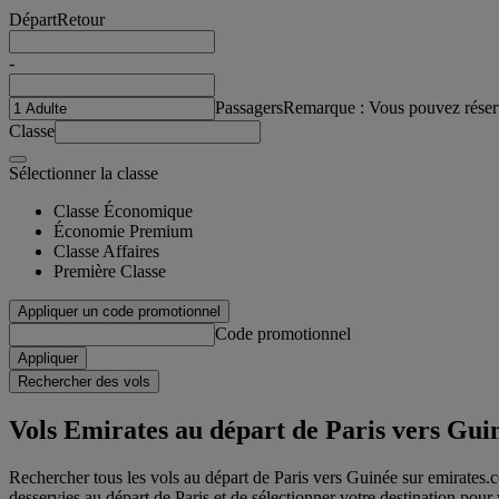
Départ
Retour
-
Passagers
Remarque : Vous pouvez réser
Classe
Sélectionner la classe
Classe Économique
Économie Premium
Classe Affaires
Première Classe
Appliquer un code promotionnel
Code promotionnel
Appliquer
Rechercher des vols
Vols Emirates au départ de Paris vers Gui
Rechercher tous les vols au départ de Paris vers Guinée sur emirates.co
desservies au départ de Paris et de sélectionner votre destination pour 