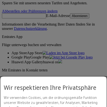
Sparen Sie mit unseren neuesten Tarifen und Angeboten.
Abbestellen oder Präferenzen ändern
E-Mail-Adresse
Abonnieren
Informationen über die Verarbeitung Ihrer Daten finden Sie in
unserer
Datenschutzerklärung
.
Emirates App
Flüge unterwegs buchen und verwalten
App Store
App Store
Google Play
Google Play
Huawei App Gallery
huawai os
Mit Emirates in Kontakt treten
Teilen Sie Ihre Emirates-Erfahrung.
Wir respektieren Ihre Privatsphäre
Wir verwenden Cookies, um die ordnungsgemäße Funktion
unserer Website zu gewährleisten, für Analysen, Marketing