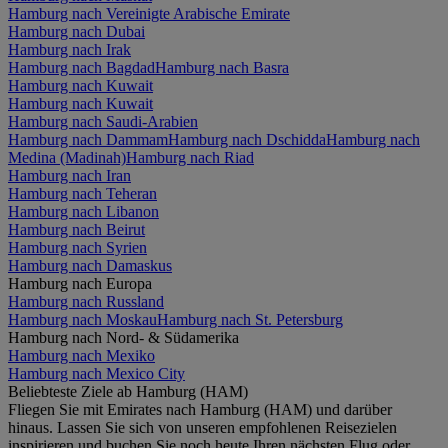
Hamburg nach Vereinigte Arabische Emirate
Hamburg nach Dubai
Hamburg nach Irak
Hamburg nach Bagdad
Hamburg nach Basra
Hamburg nach Kuwait
Hamburg nach Kuwait
Hamburg nach Saudi-Arabien
Hamburg nach Dammam
Hamburg nach Dschidda
Hamburg nach
Medina (Madinah)
Hamburg nach Riad
Hamburg nach Iran
Hamburg nach Teheran
Hamburg nach Libanon
Hamburg nach Beirut
Hamburg nach Syrien
Hamburg nach Damaskus
Hamburg nach Europa
Hamburg nach Russland
Hamburg nach Moskau
Hamburg nach St. Petersburg
Hamburg nach Nord- & Südamerika
Hamburg nach Mexiko
Hamburg nach Mexico City
Beliebteste Ziele ab Hamburg (HAM)
Fliegen Sie mit Emirates nach Hamburg (HAM) und darüber
hinaus. Lassen Sie sich von unseren empfohlenen Reisezielen
inspirieren und buchen Sie noch heute Ihren nächsten Flug oder