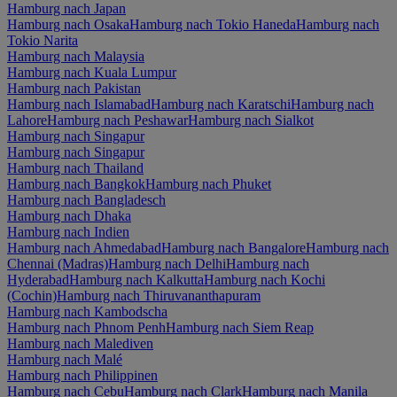
Hamburg nach Japan
Hamburg nach Osaka
Hamburg nach Tokio Haneda
Hamburg nach
Tokio Narita
Hamburg nach Malaysia
Hamburg nach Kuala Lumpur
Hamburg nach Pakistan
Hamburg nach Islamabad
Hamburg nach Karatschi
Hamburg nach
Lahore
Hamburg nach Peshawar
Hamburg nach Sialkot
Hamburg nach Singapur
Hamburg nach Singapur
Hamburg nach Thailand
Hamburg nach Bangkok
Hamburg nach Phuket
Hamburg nach Bangladesch
Hamburg nach Dhaka
Hamburg nach Indien
Hamburg nach Ahmedabad
Hamburg nach Bangalore
Hamburg nach
Chennai (Madras)
Hamburg nach Delhi
Hamburg nach
Hyderabad
Hamburg nach Kalkutta
Hamburg nach Kochi
(Cochin)
Hamburg nach Thiruvananthapuram
Hamburg nach Kambodscha
Hamburg nach Phnom Penh
Hamburg nach Siem Reap
Hamburg nach Malediven
Hamburg nach Malé
Hamburg nach Philippinen
Hamburg nach Cebu
Hamburg nach Clark
Hamburg nach Manila