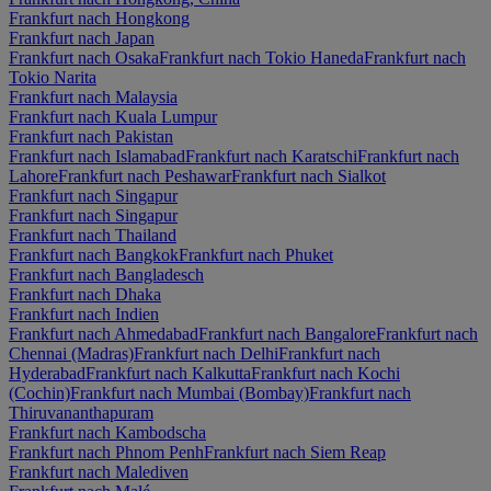
Frankfurt nach Hongkong
Frankfurt nach Japan
Frankfurt nach Osaka
Frankfurt nach Tokio Haneda
Frankfurt nach
Tokio Narita
Frankfurt nach Malaysia
Frankfurt nach Kuala Lumpur
Frankfurt nach Pakistan
Frankfurt nach Islamabad
Frankfurt nach Karatschi
Frankfurt nach
Lahore
Frankfurt nach Peshawar
Frankfurt nach Sialkot
Frankfurt nach Singapur
Frankfurt nach Singapur
Frankfurt nach Thailand
Frankfurt nach Bangkok
Frankfurt nach Phuket
Frankfurt nach Bangladesch
Frankfurt nach Dhaka
Frankfurt nach Indien
Frankfurt nach Ahmedabad
Frankfurt nach Bangalore
Frankfurt nach
Chennai (Madras)
Frankfurt nach Delhi
Frankfurt nach
Hyderabad
Frankfurt nach Kalkutta
Frankfurt nach Kochi
(Cochin)
Frankfurt nach Mumbai (Bombay)
Frankfurt nach
Thiruvananthapuram
Frankfurt nach Kambodscha
Frankfurt nach Phnom Penh
Frankfurt nach Siem Reap
Frankfurt nach Malediven