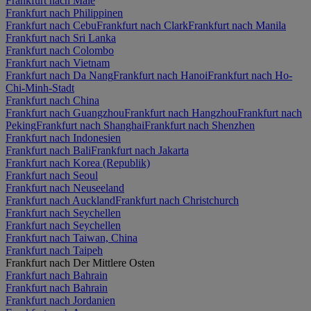
Frankfurt nach Malé
Frankfurt nach Philippinen
Frankfurt nach Cebu
Frankfurt nach Clark
Frankfurt nach Manila
Frankfurt nach Sri Lanka
Frankfurt nach Colombo
Frankfurt nach Vietnam
Frankfurt nach Da Nang
Frankfurt nach Hanoi
Frankfurt nach Ho-
Chi-Minh-Stadt
Frankfurt nach China
Frankfurt nach Guangzhou
Frankfurt nach Hangzhou
Frankfurt nach
Peking
Frankfurt nach Shanghai
Frankfurt nach Shenzhen
Frankfurt nach Indonesien
Frankfurt nach Bali
Frankfurt nach Jakarta
Frankfurt nach Korea (Republik)
Frankfurt nach Seoul
Frankfurt nach Neuseeland
Frankfurt nach Auckland
Frankfurt nach Christchurch
Frankfurt nach Seychellen
Frankfurt nach Seychellen
Frankfurt nach Taiwan, China
Frankfurt nach Taipeh
Frankfurt nach Der Mittlere Osten
Frankfurt nach Bahrain
Frankfurt nach Bahrain
Frankfurt nach Jordanien