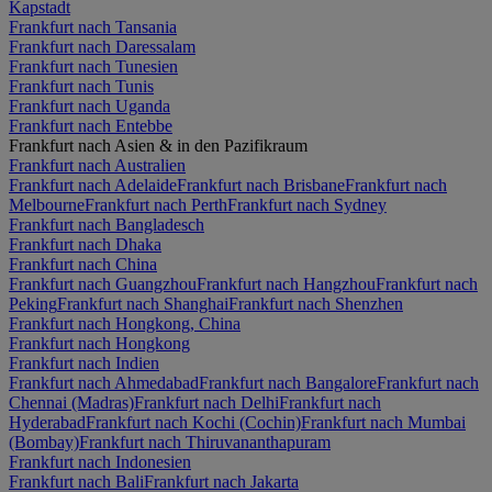
Kapstadt
Frankfurt nach Tansania
Frankfurt nach Daressalam
Frankfurt nach Tunesien
Frankfurt nach Tunis
Frankfurt nach Uganda
Frankfurt nach Entebbe
Frankfurt nach Asien & in den Pazifikraum
Frankfurt nach Australien
Frankfurt nach Adelaide
Frankfurt nach Brisbane
Frankfurt nach
Melbourne
Frankfurt nach Perth
Frankfurt nach Sydney
Frankfurt nach Bangladesch
Frankfurt nach Dhaka
Frankfurt nach China
Frankfurt nach Guangzhou
Frankfurt nach Hangzhou
Frankfurt nach
Peking
Frankfurt nach Shanghai
Frankfurt nach Shenzhen
Frankfurt nach Hongkong, China
Frankfurt nach Hongkong
Frankfurt nach Indien
Frankfurt nach Ahmedabad
Frankfurt nach Bangalore
Frankfurt nach
Chennai (Madras)
Frankfurt nach Delhi
Frankfurt nach
Hyderabad
Frankfurt nach Kochi (Cochin)
Frankfurt nach Mumbai
(Bombay)
Frankfurt nach Thiruvananthapuram
Frankfurt nach Indonesien
Frankfurt nach Bali
Frankfurt nach Jakarta