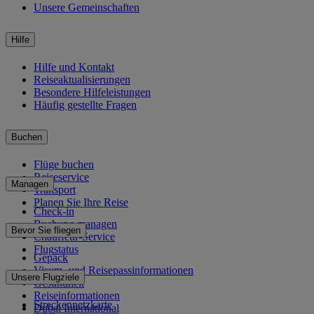
Unsere Gemeinschaften
Hilfe
Hilfe und Kontakt
Reiseaktualisierungen
Besondere Hilfeleistungen
Häufig gestellte Fragen
Buchen
Flüge buchen
Reiseservice
Managen
Transport
Planen Sie Ihre Reise
Check-in
Buchung managen
Bevor Sie fliegen
Chauffeur-Service
Flugstatus
Gepäck
Visum- und Reisepassinformationen
Unsere Flugziele
Gesundheit
Reiseinformationen
Streckennetzkarte
Dubai International