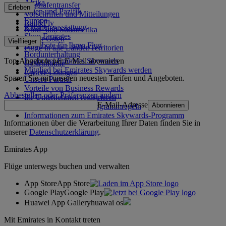
Afrika
Flughafentransfer
Erleben
Asien und Pazifik
Vorschriften und Mitteilungen
Europa
Rail&Fly
Kabinenausstattung
Nord- und Südamerika
Shop Emirates
Naher Osten
Vielflieger
Angebote für Ihren Flug
Flüge in alle Länder/Territorien
Bordunterhaltung
Top-Angebote per E-Mail abonnieren
Login bei Emirates Skywards
Gastronomie
Mitglied bei Emirates Skywards werden
Unsere Lounges
Sparen Sie mit unseren neuesten Tarifen und Angeboten.
Unsere Partner
Vorteile von Business Rewards
Abbestellen oder Präferenzen ändern
Ihr Unternehmen registrieren
E-Mail-Adresse
Abonnieren
Emirates Skywards-Programmregeln
Informationen zum Emirates Skywards-Programm
Informationen über die Verarbeitung Ihrer Daten finden Sie in
unserer
Datenschutzerklärung
.
Emirates App
Flüge unterwegs buchen und verwalten
App Store
App Store
Google Play
Google Play
Huawei App Gallery
huawai os
Mit Emirates in Kontakt treten