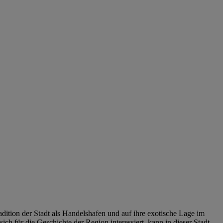
adition der Stadt als Handelshafen und auf ihre exotische Lage im
 für die Geschichte der Region interessiert, kann in dieser Stadt