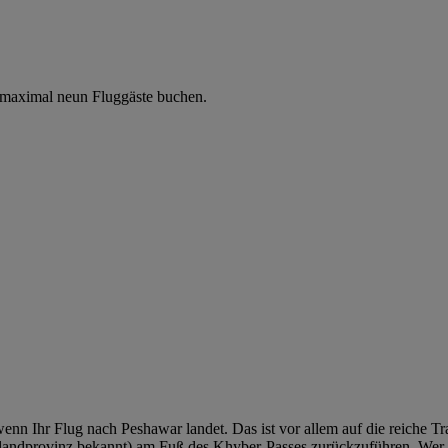
 maximal neun Fluggäste buchen.
wenn Ihr Flug nach Peshawar landet. Das ist vor allem auf die reiche Tr
ndprovinz bekannt) am Fuß des Khyber-Passes zurückzuführen. Wer sich