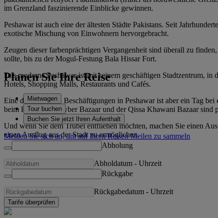
im Grenzland faszinierende Einblicke gewinnen.
Peshawar ist auch eine der ältesten Städte Pakistans. Seit Jahrhunde
exotische Mischung von Einwohnern hervorgebracht.
Zeugen dieser farbenprächtigen Vergangenheit sind überall zu finde
sollte, bis zu der Mogul-Festung Bala Hissar Fort.
Planen Sie Ihre Reise
Das moderne Peshawar ist mit seinem geschäftigen Stadtzentrum, in de
Hotels, Shopping Malls, Restaurants und Cafés.
Mietwagen
Eine der schönsten Beschäftigungen in Peshawar ist aber ein Tag bei 
Tour buchen
beim Feilschen. Khyber Bazaar und der Qissa Khawani Bazaar sind pe
Buchen Sie jetzt Ihren Aufenthalt
Und wenn Sie dem Trubel entfliehen möchten, machen Sie einen Ausf
einen Ausflug aus der Stadt zu ermöglichen.
Melden Sie sich an, um auf Ihren Reisen Meilen zu sammeln
Abholung
Abholdatum
-
Uhrzeit
Rückgabe
Rückgabedatum
-
Uhrzeit
Tarife überprüfen