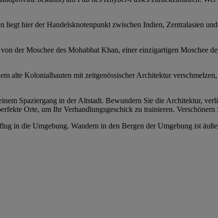
rten liegt hier der Handelsknotenpunkt zwischen Indien, Zentralasien un
n, von der Moschee des Mohabbat Khan, einer einzigartigen Moschee de
m alte Kolonialbauten mit zeitgenössischer Architektur verschmelzen, 
einem Spaziergang in der Altstadt. Bewundern Sie die Architektur, verl
rfekte Orte, um Ihr Verhandlungsgeschick zu trainieren. Verschönern
lug in die Umgebung. Wandern in den Bergen der Umgebung ist äußers