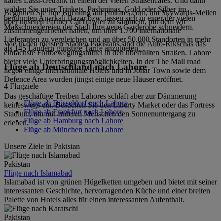
kaltes Lassi-Getränk in einem der vielen Straßencafés. Und dann
wählen Sie unter Trinkets, Pashminas, Gold oder Silber im
Beginnen Sie Ihre Buchung auf emirates.com, um Skywards-Meilen
berühmten Anarkali Bazar bzw. lassen sich in einer der vielen
über unseren Partner CarTrawler zu sammeln, mit dem wir
Maßschneidereien der Stadt Ihre neue Garderobe schneidern.
zusammengearbeitet haben, um über 1.700 internationale
Lieferanten zu vergleichen und an über 50.000 Standorten in mehr
Wie in den meisten Städten Pakistans sind die Auto-Rikschas das
als 145 Ländern günstige Tarife anzubieten.
einfachste Fortbewegungsmittel in den überfüllten Straßen. Lahore
bietet viele Unterbringungsmöglichkeiten. In der The Mall road
Flüge ab Deutschland nach Lahore
liegen einige internationale Hotels und in Johar Town sowie dem
Defence Area wurden jüngst einige neue Häuser eröffnet.
4 Flugziele
Das geschäftige Treiben Lahores schläft aber zur Dämmerung
Flüge ab Düsseldorf nach Lahore
keineswegs ein. Besuchen Sie den Liberty Market oder das Fortress
Flüge ab Frankfurt nach Lahore
Stadium, um mit anderen Menschen den Sonnenuntergang zu
Flüge ab Hamburg nach Lahore
erleben.
Flüge ab München nach Lahore
Unsere Ziele in Pakistan
Pakistan
Flüge nach Islamabad
Islamabad ist von grünen Hügelketten umgeben und bietet mit seiner
interessanten Geschichte, hervorragenden Küche und einer breiten
Palette von Hotels alles für einen interessanten Aufenthalt.
Pakistan