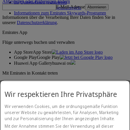
Abbestellen oder Präferenzen ändern
Ihr Unternehmen registrieren
E-Mail-Adresse
Abonnieren
Emirates Skywards-Programmregeln
Informationen zum Emirates Skywards-Programm
Informationen über die Verarbeitung Ihrer Daten finden Sie in
unserer
Datenschutzerklärung
.
Emirates App
Flüge unterwegs buchen und verwalten
App Store
App Store
Google Play
Google Play
Huawei App Gallery
huawai os
Mit Emirates in Kontakt treten
Teilen Sie Ihre Emirates-Erfahrung.
Wir respektieren Ihre Privatsphäre
Wir verwenden Cookies, um die ordnungsgemäße Funktion
unserer Website zu gewährleisten, für Analysen, Marketing
und zur Personalisierung der Ihnen angezeigten Inhalte.
Mit der Annahme stimmen Sie der Verwendung all dieser