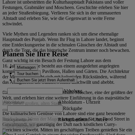
Lahore ist unbestritten die Kulturhauptstadt Pakistans und voller
Festungen, Grabmäler und Moscheen. Geschichte erleben Sie hier
an jeder Straßenbiegung. Verlieren Sie sich in der ummauerten
Altstadt und erleben Sie, wie die Gegenwart in weite Ferne
schwindet.
Viele Mythen und Legenden ranken sich um diese ehemalige
Hauptstadt des Punjab. Wenn Ihr Flug in Lahore landet, beginnt
eine Entdeckungsreise in die schmalen Gässchen der Altstadt und
durch die Tore, die das historische Zentrum immer noch bewachen.
Planen Sie Ihre Reise
Ganz wichtig ist ein Besuch der Festung Lahore aus dem
16. Jahrhundert. Sie besteht aus einem ausgedehnt angelegten
Mietwagen
komplex aus großen Pavillons, Hallen und Gärten. Die Architektur
Tour buchen
der Moguln vermischt sich mit kolonialen Rückständen, während
Buchen Sie jetzt Ihren Aufenthalt
das Alltagsleben der Stadtbewohner anschwillt und abebbt.
Abholung
Sie stehen staunend vor der Badshahi-Moschee, eine der größten der
Welt, und erleben hier eine weitere Einführung in das majestätische
Abholdatum
-
Uhrzeit
Erbe dieser großen, alten Stadt.
Rückgabe
Die kulinarischen Genüsse von Lahore sind eine ganz besondere
Entdeckung. Wenn der Magen knurrt, gehen Sie zur Food Street in
Rückgabedatum
-
Uhrzeit
Gawalmandi, wo ganztägig der Duft nach köstlichen Curry-
Tarife überprüfen
Gerichten schwebt. Mitten im geschäftigen Treiben genießen Sie ein