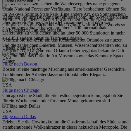
Tarife überprüfen
aus der Stadt haben, stehen die Wanderwege des nahe gelegenen
Ocala National Forest zur Verfügung. Tiere beobachten können Sie
im Wekiwa Springs State Park. Eine andere Art, den Sonnenschein
Beginnen Sie Ihre Buchung auf emirates.com, um Skywards-Meilen
Floridas zu genießen, ist ein Tag auf einem der preisgekrönten
über unseren Partner CarTrawler zu sammeln, mit dem wir
Golfplätze. Es gibt sicherlich einen Grund, warum Tiger Woods so
zusammengearbeitet haben, um über 1.700 internationale
ein begeisterter Fan der Stadt ist.
Lieferanten zu vergleichen und an über 50.000 Standorten in mehr
als 145 Ländern günstige Tarife anzubieten.
Nehmen Sie sich Zeit, um das Kulturangebot Orlandos zu nutzen
und die zahlreichen Galerien, Museen, Wissenschaftszentren etc. zu
Unsere Ziele in USA
besuchen. Die Gegend von Orlando beherbergt das bekannte Dali
Museum und das Orlando Art Museum sowie das Kennedy Space
USA
Center.
Flüge nach Boston
Bosten ist eine mächtige Mischung aus amerikanischer Geschichte,
Traditionen der Arbeiterklasse und topaktueller Eleganz.
USA
Flüge nach Chicago
Chicago ist eine Stadt, die Sie restlos begeistern kann, egal ob Sie
für ein Wochenende oder für einen Monat gekommen sind.
USA
Flüge nach Dallas
Erleben Sie die Cowboykultur, die Gastfreundschaft des Südens und
atemberaubende Wolkenkratzer in dieser hektischen Metropole. Die