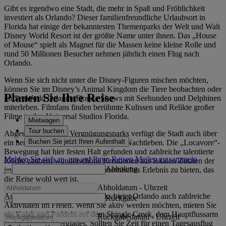
Gibt es irgendwo eine Stadt, die mehr in Spaß und Fröhlichkeit
investiert als Orlando? Dieser familienfreundliche Urlaubsort in
Florida hat einige der bekanntesten Themenparks der Welt und Walt
Disney World Resort ist der größte Name unter ihnen. Das „House
of Mouse“ spielt als Magnet für die Massen keine kleine Rolle und
rund 50 Millionen Besucher nehmen jährlich einen Flug nach
Orlando.
Wenn Sie sich nicht unter die Disney-Figuren mischen möchten,
können Sie im Disney’s Animal Kingdom die Tiere beobachten oder
Planen Sie Ihre Reise
im SeaWorld Orlando Florida Shows mit Seehunden und Delphinen
miterleben. Filmfans finden berühmte Kulissen und Relikte großer
Filme in den Universal Studios Florida.
Mietwagen
Tour buchen
Abgesehen von den Vergnügungsparks verfügt die Stadt auch über
Buchen Sie jetzt Ihren Aufenthalt
ein hervorragendes Gastronomie- und Nachtleben. Die „Locavore“-
Bewegung hat hier festen Halt gefunden und zahlreiche talentierte
Melden Sie sich an, um auf Ihren Reisen Meilen zu sammeln
Köche zaubern wunderschöne Kreationen aus lokalen Zutaten der
Abholung
jeweiligen Saison, um ein gastronomisches Erlebnis zu bieten, das
die Reise wohl wert ist.
Abholdatum
-
Uhrzeit
Außerhalb der Vergnügungsparks bietet Orlando auch zahlreiche
Rückgabe
Aktivitäten im Freien. Wenn Sie aktiv werden möchten, mieten Sie
ein Kajak und Paddeln auf dem Shingle Creek, dem Hauptflussarm
Rückgabedatum
-
Uhrzeit
in den Florida Everglades. Sollten Sie Zeit für einen Tagesausflug