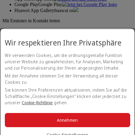
Google Play
Google Play
Huawei App Gallery
huawai os
Mit Emirates in Kontakt treten
Teilen Sie Ihre Emirates-Erfahrung.
Wir respektieren Ihre Privatsphäre
Wir verwenden Cookies, um die ordnungsgemäße Funktion
unserer Website zu gewährleisten, für Analysen, Marketing
und zur Personalisierung der Ihnen angezeigten Inhalte.
Mit der Annahme stimmen Sie der Verwendung all dieser
Cookies zu.
Erklärung zur Barrierefreiheit
Kontakt
Sie können Ihre Präferenzen aktualisieren, indem Sie auf die
Datenschutzerklärung
Schaltfläche „Cookie-Einstellungen“ klicken oder jederzeit zu
Geschäftsbedingungen
unserer
Cookie-Richtlinie
gehen.
Cookie-Richtlinien
Internetsicherheit
Transparenzerklärung zum Gesetz über moderne Sklaverei
Annehmen
Sitemap
© 2026 The Emirates Group. Alle Rechte vorbehalten.
Cookie-Einstellungen