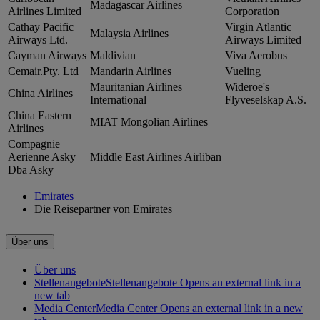
Madagascar Airlines
Airlines Limited
Corporation
Cathay Pacific
Virgin Atlantic
Malaysia Airlines
Airways Ltd.
Airways Limited
Cayman Airways
Maldivian
Viva Aerobus
Cemair.Pty. Ltd
Mandarin Airlines
Vueling
Mauritanian Airlines
Wideroe's
China Airlines
International
Flyveselskap A.S.
China Eastern
MIAT Mongolian Airlines
Airlines
Compagnie
Aerienne Asky
Middle East Airlines Airliban
Dba Asky
Emirates
Die Reisepartner von Emirates
Über uns
Über uns
Stellenangebote
Stellenangebote Opens an external link in a
new tab
Media Center
Media Center Opens an external link in a new