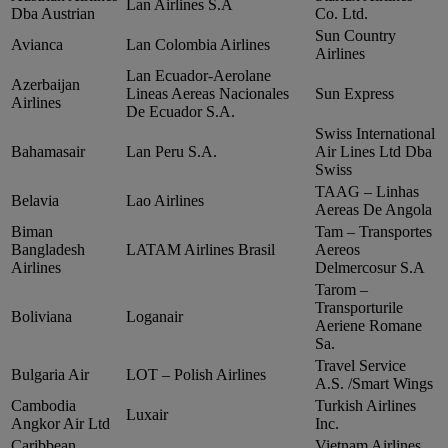
Lan Airlines S.A
Dba Austrian
Co. Ltd.
Sun Country
Avianca
Lan Colombia Airlines
Airlines
Lan Ecuador‑Aerolane
Azerbaijan
Lineas Aereas Nacionales
Sun Express
Airlines
De Ecuador S.A.
Swiss International
Bahamasair
Lan Peru S.A.
Air Lines Ltd Dba
Swiss
TAAG – Linhas
Belavia
Lao Airlines
Aereas De Angola
Biman
Tam – Transportes
Bangladesh
LATAM Airlines Brasil
Aereos
Airlines
Delmercosur S.A
Tarom –
Transporturile
Boliviana
Loganair
Aeriene Romane
Sa.
Travel Service
Bulgaria Air
LOT – Polish Airlines
A.S. /Smart Wings
Cambodia
Turkish Airlines
Luxair
Angkor Air Ltd
Inc.
Caribbean
Vietnam Airlines