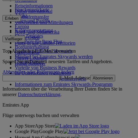
Gesundheit
Reiseinformationen
Streckennetzkarte
Dubai International
Afrika
Flughafentransfer
Erleben
Asien und Pazifik
Vorschriften und Mitteilungen
Europa
Kabinenausstattung
Nord- und Südamerika
Shop Emirates
Naher Osten
Vielflieger
Angebote für Ihren Flug
Flüge in alle Länder/Territorien
Bordunterhaltung
Top-Angebote per E-Mail abonnieren
Login bei Emirates Skywards
Gastronomie
Mitglied bei Emirates Skywards werden
Unsere Lounges
Sparen Sie mit unseren neuesten Tarifen und Angeboten.
Unsere Partner
Dubai Stopover
Vorteile von Business Rewards
Abbestellen oder Präferenzen ändern
Ihr Unternehmen registrieren
E-Mail-Adresse
Abonnieren
Emirates Skywards-Programmregeln
Informationen zum Emirates Skywards-Programm
Informationen über die Verarbeitung Ihrer Daten finden Sie in
unserer
Datenschutzerklärung
.
Emirates App
Flüge unterwegs buchen und verwalten
App Store
App Store
Google Play
Google Play
Huawei App Gallery
huawai os