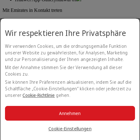
Mit Emirates in Kontakt treten
Teilen Sie Ihre Emirates-Erfahrung.
Wir respektieren Ihre Privatsphäre
Wir verwenden Cookies, um die ordnungsgemäße Funktion
unserer Website zu gewährleisten, für Analysen, Marketing
und zur Personalisierung der Ihnen angezeigten Inhalte.
Mit der Annahme stimmen Sie der Verwendung all dieser
Cookies zu.
Erklärung zur Barrierefreiheit
Kontakt
Sie können Ihre Präferenzen aktualisieren, indem Sie auf die
Datenschutzerklärung
Schaltfläche „Cookie-Einstellungen“ klicken oder jederzeit zu
Geschäftsbedingungen
unserer
Cookie-Richtlinie
gehen.
Cookie-Richtlinien
Internetsicherheit
Transparenzerklärung zum Gesetz über moderne Sklaverei
Annehmen
Sitemap
© 2026 The Emirates Group. Alle Rechte vorbehalten.
Cookie-Einstellungen