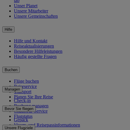
tab
Unser Planet
Unsere Mitarbeiter
Unsere Gemeinschaften
Hilfe
Hilfe und Kontakt
Reiseaktualisierungen
Besondere Hilfeleistungen
Häufig gestellte Fragen
Buchen
Flüge buchen
Reiseservice
Managen
Transport
Planen Sie Ihre Reise
Check-in
Buchung managen
Bevor Sie fliegen
Chauffeur-Service
Flugstatus
Gepäck
Visum- und Reisepassinformationen
Unsere Flugziele