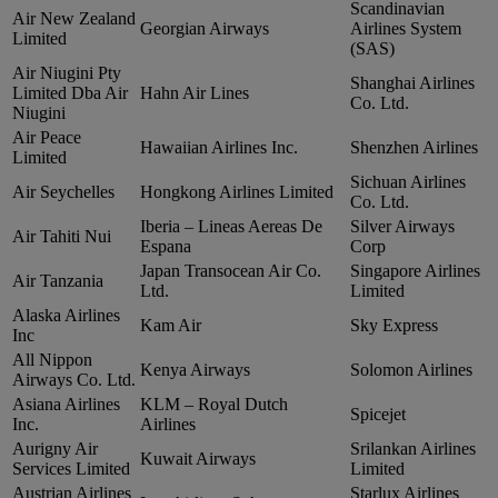
Scandinavian
Air New Zealand
Georgian Airways
Airlines System
Limited
(SAS)
Air Niugini Pty
Shanghai Airlines
Limited Dba Air
Hahn Air Lines
Co. Ltd.
Niugini
Air Peace
Hawaiian Airlines Inc.
Shenzhen Airlines
Limited
Sichuan Airlines
Air Seychelles
Hongkong Airlines Limited
Co. Ltd.
Iberia – Lineas Aereas De
Silver Airways
Air Tahiti Nui
Espana
Corp
Japan Transocean Air Co.
Singapore Airlines
Air Tanzania
Ltd.
Limited
Alaska Airlines
Kam Air
Sky Express
Inc
All Nippon
Kenya Airways
Solomon Airlines
Airways Co. Ltd.
Asiana Airlines
KLM – Royal Dutch
Spicejet
Inc.
Airlines
Aurigny Air
Srilankan Airlines
Kuwait Airways
Services Limited
Limited
Austrian Airlines
Starlux Airlines