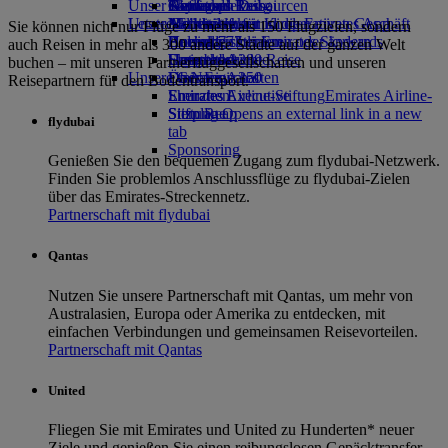
Unser Planet
Getränke
Kinderspielzeug
Genf nach Dubai
Skywards Rail
Anfragen
Tools und Ressourcen
Unsere Flotte
Letzte Reiseziele
Aktivitäten für Kinder
Nachhaltigkeit im operativen Geschäft
Meilenrechner
Mobiltelefon und die Emirates App
Sie können nicht nur Flüge zu mehr als 150 Flugzielen, sondern
Boeing 777
Umweltrichtlinien
Helsinki
Anmelden bei Emirates Skywards
Buchung stornieren oder ändern
auch Reisen in mehr als 300 andere Städte auf der ganzen Welt
Emirates A380
Umweltberichte
Hangzhou
Skywards+
Unterbrochene Reise
buchen – mit unseren Partnerfluggesellschaften und unseren
Unsere Gemeinschaften
Emirates A350
Da Nang
Über Emirates
Reisepartnern für den Bodentransport.
Emirates Executive
Emirates Airline-Stiftung
Shenzhen
Emirates Airline-
Sitzpläne
Stiftung Opens an external link in a new
Siem Reap
flydubai
tab
Sponsoring
Genießen Sie den bequemen Zugang zum flydubai-Netzwerk.
Finden Sie problemlos Anschlussflüge zu flydubai-Zielen
über das Emirates-Streckennetz.
Partnerschaft mit flydubai
Qantas
Nutzen Sie unsere Partnerschaft mit Qantas, um mehr von
Australasien, Europa oder Amerika zu entdecken, mit
einfachen Verbindungen und gemeinsamen Reisevorteilen.
Partnerschaft mit Qantas
United
Fliegen Sie mit Emirates und United zu Hunderten* neuer
Ziele und genießen Sie einen reibungslosen Gepäcktransfer,