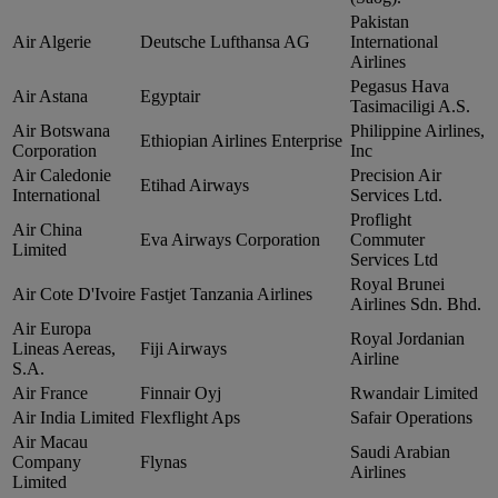
Pakistan
Air Algerie
Deutsche Lufthansa AG
International
Airlines
Pegasus Hava
Air Astana
Egyptair
Tasimaciligi A.S.
Air Botswana
Philippine Airlines,
Ethiopian Airlines Enterprise
Corporation
Inc
Air Caledonie
Precision Air
Etihad Airways
International
Services Ltd.
Proflight
Air China
Eva Airways Corporation
Commuter
Limited
Services Ltd
Royal Brunei
Air Cote D'Ivoire
Fastjet Tanzania Airlines
Airlines Sdn. Bhd.
Air Europa
Royal Jordanian
Lineas Aereas,
Fiji Airways
Airline
S.A.
Air France
Finnair Oyj
Rwandair Limited
Air India Limited
Flexflight Aps
Safair Operations
Air Macau
Saudi Arabian
Company
Flynas
Airlines
Limited