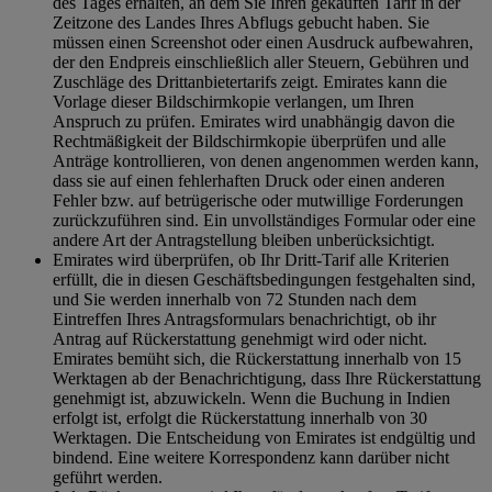
des Tages erhalten, an dem Sie Ihren gekauften Tarif in der
Zeitzone des Landes Ihres Abflugs gebucht haben. Sie
müssen einen Screenshot oder einen Ausdruck aufbewahren,
der den Endpreis einschließlich aller Steuern, Gebühren und
Zuschläge des Drittanbietertarifs zeigt. Emirates kann die
Vorlage dieser Bildschirmkopie verlangen, um Ihren
Anspruch zu prüfen. Emirates wird unabhängig davon die
Rechtmäßigkeit der Bildschirmkopie überprüfen und alle
Anträge kontrollieren, von denen angenommen werden kann,
dass sie auf einen fehlerhaften Druck oder einen anderen
Fehler bzw. auf betrügerische oder mutwillige Forderungen
zurückzuführen sind. Ein unvollständiges Formular oder eine
andere Art der Antragstellung bleiben unberücksichtigt.
Emirates wird überprüfen, ob Ihr Dritt-Tarif alle Kriterien
erfüllt, die in diesen Geschäftsbedingungen festgehalten sind,
und Sie werden innerhalb von 72 Stunden nach dem
Eintreffen Ihres Antragsformulars benachrichtigt, ob ihr
Antrag auf Rückerstattung genehmigt wird oder nicht.
Emirates bemüht sich, die Rückerstattung innerhalb von 15
Werktagen ab der Benachrichtigung, dass Ihre Rückerstattung
genehmigt ist, abzuwickeln. Wenn die Buchung in Indien
erfolgt ist, erfolgt die Rückerstattung innerhalb von 30
Werktagen. Die Entscheidung von Emirates ist endgültig und
bindend. Eine weitere Korrespondenz kann darüber nicht
geführt werden.