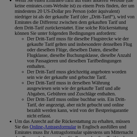
Wenn Sie einen Emirates-Tarif auf einer anderen Website (die
keine emirates.com-Website ist) zu einem Preis finden, der um
mindestens 20 US-Dollar pro Person (oder äquivalent)
niedriger ist als der gekaufte Tarif (der „Dritt-Tarif“), wird von
Emirates die Differenz zwischen dem gekauften Tarif und
dem Dritt-Tarif zurückerstattet. Eine solche Rückerstattung
können Sie unter folgenden Bedingungen anfordern:
Der Dritt-Tarif muss für dieselbe Flugstrecke wie der
gekaufte Tarif gelten und insbesondere denselben Flug
oder dieselben Flüge, dieselben Daten, dieselbe
Flugklasse, dieselbe Buchungsklasse, dieselbe Anzahl
von Passagieren und dieselben Tarifbedingungen
enthalten.
Der Dritt-Tarif muss gleichzeitig angeboten worden
sein wie der gekaufte und gebuchte Tarif.
Der Dritt-Tarif muss in derselben Währung
ausgewiesen sein wie der gekaufte Tarif und alle
Abgaben, Gebühren und Zuschläge enthalten.
Der Dritt-Tarif muss online buchbar sein. Ein Dritt-
Tarif, der angezeigt, aber nicht gebucht und online
bezahlt werden kann, wird von der Bestpreisgarantie
nicht erfasst.
Um das Anrecht auf die Rückerstattung zu erhalten, müssen
Sie das
Online-Antragsformular
in Englisch ausfüllen und
Emirates muss Ihr Antragsformular spätestens um Mitternacht