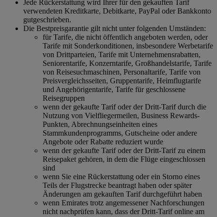
Jede Rückerstattung wird Ihrer für den gekauften Tarif
verwendeten Kreditkarte, Debitkarte, PayPal oder Bankkonto
gutgeschrieben.
Die Bestpreisgarantie gilt nicht unter folgenden Umständen:
für Tarife, die nicht öffentlich angeboten werden, oder
Tarife mit Sonderkonditionen, insbesondere Werbetarife
von Drittparteien, Tarife mit Unternehmensrabatten,
Seniorentarife, Konzerntarife, Großhandelstarife, Tarife
von Reisesuchmaschinen, Personaltarife, Tarife von
Preisvergleichsseiten, Gruppentarife, Heimflugtarife
und Angehörigentarife, Tarife für geschlossene
Reisegruppen
wenn der gekaufte Tarif oder der Dritt-Tarif durch die
Nutzung von Vielfliegermeilen, Business Rewards-
Punkten, Abrechnungseinheiten eines
Stammkundenprogramms, Gutscheine oder andere
Angebote oder Rabatte reduziert wurde
wenn der gekaufte Tarif oder der Dritt-Tarif zu einem
Reisepaket gehören, in dem die Flüge eingeschlossen
sind
wenn Sie eine Rückerstattung oder ein Storno eines
Teils der Flugstrecke beantragt haben oder später
Änderungen am gekauften Tarif durchgeführt haben
wenn Emirates trotz angemessener Nachforschungen
nicht nachprüfen kann, dass der Dritt-Tarif online am