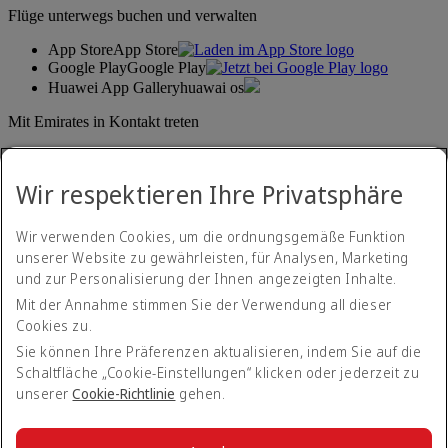
Flüge unterwegs buchen und verwalten
App Store
App Store
Google Play
Google Play
Huawei App Gallery
huawai os
Mit Emirates in Kontakt treten
Teilen Sie Ihre Emirates-Erfahrung.
Wir respektieren Ihre Privatsphäre
Wir verwenden Cookies, um die ordnungsgemäße Funktion
unserer Website zu gewährleisten, für Analysen, Marketing
und zur Personalisierung der Ihnen angezeigten Inhalte.
Mit der Annahme stimmen Sie der Verwendung all dieser
Cookies zu.
Erklärung zur Barrierefreiheit
Kontakt
Sie können Ihre Präferenzen aktualisieren, indem Sie auf die
Datenschutzerklärung
Schaltfläche „Cookie-Einstellungen“ klicken oder jederzeit zu
Geschäftsbedingungen
unserer
Cookie-Richtlinie
gehen.
Cookie-Richtlinien
Internetsicherheit
Transparenzerklärung zum Gesetz über moderne Sklaverei