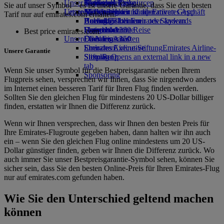
Unser Planet
Getränke
Kinderspielzeug
Genf nach Dubai
Skywards Rail
Anfragen
Tools und Ressourcen
Sie auf unser Symbol – es ist unsere Garantie, dass Sie den besten
Unsere Flotte
Letzte Reiseziele
Aktivitäten für Kinder
Nachhaltigkeit im operativen Geschäft
Meilenrechner
Mobiltelefon und die Emirates App
Tarif nur auf emirates.com erhalten.
Boeing 777
Umweltrichtlinien
Helsinki
Anmelden bei Emirates Skywards
Buchung stornieren oder ändern
Emirates A380
Umweltberichte
Hangzhou
Skywards+
Unterbrochene Reise
Best price emirates.com
Unsere Gemeinschaften
Emirates A350
Da Nang
Über Emirates
Emirates Executive
Emirates Airline-Stiftung
Shenzhen
Emirates Airline-
Unsere Garantie
Sitzpläne
Stiftung Opens an external link in a new
Siem Reap
tab
Wenn Sie unser Symbol für die Bestpreisgarantie neben Ihrem
Sponsoring
Flugpreis sehen, versprechen wir Ihnen, dass Sie nirgendwo anders
im Internet einen besseren Tarif für Ihren Flug finden werden.
Sollten Sie den gleichen Flug für mindestens 20 US-Dollar billiger
finden, erstatten wir Ihnen die Differenz zurück.
Wenn wir Ihnen versprechen, dass wir Ihnen den besten Preis für
Ihre Emirates-Flugroute gegeben haben, dann halten wir ihn auch
ein – wenn Sie den gleichen Flug online mindestens um 20 US-
Dollar günstiger finden, geben wir Ihnen die Differenz zurück. Wo
auch immer Sie unser Bestpreisgarantie-Symbol sehen, können Sie
sicher sein, dass Sie den besten Online-Preis für Ihren Emirates-Flug
nur auf emirates.com gefunden haben.
Wie Sie den Unterschied geltend machen
können