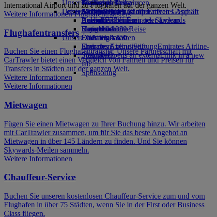
Unser Planet
Getränke
Kinderspielzeug
Genf nach Dubai
Skywards Rail
Anfragen
Tools und Ressourcen
International Airport und zu Flughäfen auf der ganzen Welt.
Unsere Flotte
Letzte Reiseziele
Aktivitäten für Kinder
Nachhaltigkeit im operativen Geschäft
Meilenrechner
Mobiltelefon und die Emirates App
Weitere Informationen Flughafentransfers
Boeing 777
Umweltrichtlinien
Helsinki
Anmelden bei Emirates Skywards
Buchung stornieren oder ändern
Emirates A380
Umweltberichte
Hangzhou
Skywards+
Unterbrochene Reise
Flughafentransfers
Unsere Gemeinschaften
Emirates A350
Da Nang
Über Emirates
Emirates Executive
Emirates Airline-Stiftung
Shenzhen
Emirates Airline-
Buchen Sie einen Flughafentransfer. Unsere Partnerschaft mit
Sitzpläne
Stiftung Opens an external link in a new
Siem Reap
CarTrawler bietet einen Vergleich von Fahrten und Preisen für
tab
Transfers in Städten auf der ganzen Welt.
Sponsoring
Weitere Informationen
Weitere Informationen
Mietwagen
Fügen Sie einen Mietwagen zu Ihrer Buchung hinzu. Wir arbeiten
mit CarTrawler zusammen, um für Sie das beste Angebot an
Mietwagen in über 145 Ländern zu finden. Und Sie können
Skywards-Meilen sammeln.
Weitere Informationen
Chauffeur-Service
Buchen Sie unseren kostenlosen Chauffeur-Service zum und vom
Flughafen in über 75 Städten, wenn Sie in der First oder Business
Class fliegen.