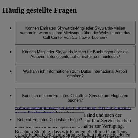
Häufig gestellte Fragen
Können Emirates Skywards-Mitglieder Skywards-Meilen
sammeln, wenn sie ihre Mietwagen über die Website oder das
Call Center von CarTrawler buchen?
Nein, um Skywards-Meilen zu sammeln, müssen alle
Können Mitglieder Skywards-Meilen für Buchungen über die
Buchungen online über die Autovermietungsseite auf
Autovermietungsseite auf emirates.com einlösen?
emirates.com vorgenommen werden.
Nein, Mitglieder können nur Skywards-Meilen sammeln.
Wo kann ich Informationen zum Dubai International Airport
erhalten?
Weitere Informationen finden Sie bei uns auf der Seite zum
Kann ich meinen Emirates Chauffeur-Service am Flughafen
Dubai International Airport
oder auf der Seite
VAE-Visa
.
buchen?
Oder Sie können die Website des Flughafens unter
www.dubaiairports.ae
(Öffnet eine externe Website auf einer
neuen Registerkarte)
besuchen.
Wenn Sie ein Business Class-Kunde sind und nach der
Betreibt Emirates Codeshare-Flüge?
Landung auf dem Flughafen den Chauffeur-Service buchen
möchten, stehen Ihnen spezielle Schalter zur Verfügung.
Beachten Sie bitte, dass wir Kunden, die ihren Chauffeur-
Ja, wir haben Codeshare-Partnerschaften mit verschiedenen
Service im Voraus gebucht haben, Priorität einräumen.