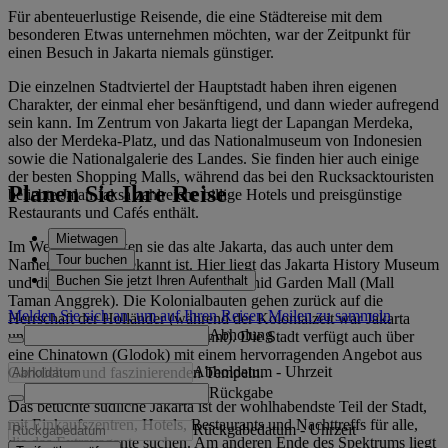
Für abenteuerlustige Reisende, die eine Städtereise mit dem
besonderen Etwas unternehmen möchten, war der Zeitpunkt für
einen Besuch in Jakarta niemals günstiger.
Die einzelnen Stadtviertel der Hauptstadt haben ihren eigenen
Charakter, der einmal eher besänftigend, und dann wieder aufregend
sein kann. Im Zentrum von Jakarta liegt der Lapangan Merdeka,
also der Merdeka-Platz, und das Nationalmuseum von Indonesien
sowie die Nationalgalerie des Landes. Sie finden hier auch einige
der besten Shopping Malls, während das bei den Rucksacktouristen
Planen Sie Ihre Reise
beliebte Jalan Jaksa zahlreiche billige Hotels und preisgünstige
Restaurants und Cafés enthält.
Mietwagen
Im Westen entdecken sie das alte Jakarta, das auch unter dem
Tour buchen
Namen Kota Tua bekannt ist. Hier liegt das Jakarta History Museum
Buchen Sie jetzt Ihren Aufenthalt
und die größte Shopping Mall, die Orchid Garden Mall (Mall
Taman Anggrek). Die Kolonialbauten gehen zurück auf die
Melden Sie sich an, um auf Ihren Reisen Meilen zu sammeln
Herrschaft der Holländer (während der Kolonialzeit war Jakarta
Abholung
unter dem Namen Batavia bekannt). Die Stadt verfügt auch über
eine Chinatown (Glodok) mit einem hervorragenden Angebot aus
Abholdatum
-
Uhrzeit
Garküchen und faszinierenden Tempeln.
Rückgabe
Das betuchte südliche Jakarta ist der wohlhabendste Teil der Stadt,
mit Einkaufszentren, Hotels, Restaurants und Nachttreffs für alle,
Rückgabedatum
-
Uhrzeit
die das Extravagante suchen. Am anderen Ende des Spektrums liegt