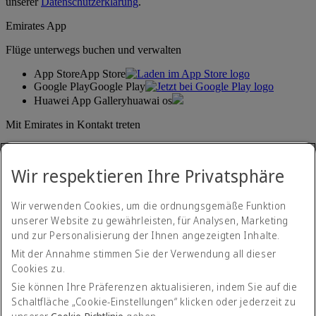
unserer
Datenschutzerklärung
.
Emirates App
Flüge unterwegs buchen und verwalten
App Store
App Store
Google Play
Google Play
Huawei App Gallery
huawai os
Mit Emirates in Kontakt treten
Teilen Sie Ihre Emirates-Erfahrung.
Wir respektieren Ihre Privatsphäre
Wir verwenden Cookies, um die ordnungsgemäße Funktion
unserer Website zu gewährleisten, für Analysen, Marketing
und zur Personalisierung der Ihnen angezeigten Inhalte.
Mit der Annahme stimmen Sie der Verwendung all dieser
Cookies zu.
Erklärung zur Barrierefreiheit
Kontakt
Sie können Ihre Präferenzen aktualisieren, indem Sie auf die
Datenschutzerklärung
Schaltfläche „Cookie-Einstellungen“ klicken oder jederzeit zu
Geschäftsbedingungen