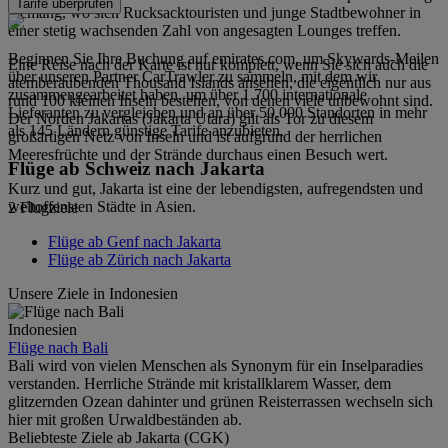
Tarife überprüfen
Kemang, wo sich Rucksacktouristen und junge Stadtbewohner in
einer stetig wachsenden Zahl von angesagten Lounges treffen.
Beginnen Sie Ihre Buchung auf emirates.com, um Skywards-Meilen
Eine Reise nach der Karte ist nur komplett, wenn Sie sich auch die
über unseren Partner CarTrawler zu sammeln, mit dem wir
atemberaubenden Thousand Islands ansehen, die eigentlich nur aus
zusammengearbeitet haben, um über 1.700 internationale
rund 100 kleinen Inseln bestehen, von denen viele unbewohnt sind.
Lieferanten zu vergleichen und an über 50.000 Standorten in mehr
Der Norden Jakartas (Jakarta Utara) gilt als Tor zu diesem
als 145 Ländern günstige Tarife anzubieten.
großartigen Netz von Inseln und ist aufgrund der herrlichen
Meeresfrüchte und der Strände durchaus einen Besuch wert.
Flüge ab Schweiz nach Jakarta
Kurz und gut, Jakarta ist eine der lebendigsten, aufregendsten und
weltoffensten Städte in Asien.
2 Flugziele
Flüge ab Genf nach Jakarta
Flüge ab Zürich nach Jakarta
Unsere Ziele in Indonesien
Indonesien
Flüge nach Bali
Bali wird von vielen Menschen als Synonym für ein Inselparadies
verstanden. Herrliche Strände mit kristallklarem Wasser, dem
glitzernden Ozean dahinter und grünen Reisterrassen wechseln sich
hier mit großen Urwaldbeständen ab.
Beliebteste Ziele ab Jakarta (CGK)