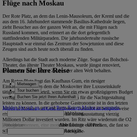
Flüge nach Moskau
Der Rote Platz, an dem das Lenin-Mausoleum, der Kreml und die
aus dem 16. Jahrhundert stammende Basilius-Kathedrale liegen,
zieht Besucher aus der ganzen Welt an, die mit Flügen nach
Russland kommen, und erinnert an die dort gelegentlich
stattfindenden Militärparaden. Die jahrhundertealte russische
Hauptstadt war einmal das Zentrum der Sowjetunion und diese
Zeugen sind auch heute noch überall zu finden.
Allerdings hat die Stadt auch moderne Züge. Sogar das Bolschoi-
Theater, das älteste Theater Moskaus, wurde jüngst renoviert,
Planen Sie Ihre Reise
konnte aber dabei seinen Zauber der alten Welt behalten.
Am Roten Platz liegt das Kaufhaus Gum, ein riesiger
Mietwagen
Einkaufskomplex, in dem die Moskoviter ihre Luxuseinkäufe
Tour buchen
tätigen. Es ist ein Vorteil, wenn Sie ein etwas großzügigeres Budget
Buchen Sie jetzt Ihren Aufenthalt
verfügbar haben, um sich die Ausgaben für die Nachtgestaltung
leisten zu können. In die gehobene Gastronomie ist in den letzten
Melden Sie sich an, um auf Ihren Reisen Meilen zu sammeln
Jahren in Moskau viel Geld geflossen. Turandot ist beispielsweise
Abholung
ein Restaurant, für das allein für die Innenausstattung vierzig
Millionen Dollar investiert wurden. Im Ritz wäre wiederum die O2
Abholdatum
-
Uhrzeit
Lounge zu nennen, eine mondäne Lounge mit Preisen, die fast so
schwindelerregend sind wie die Aussicht. .
Rückgabe