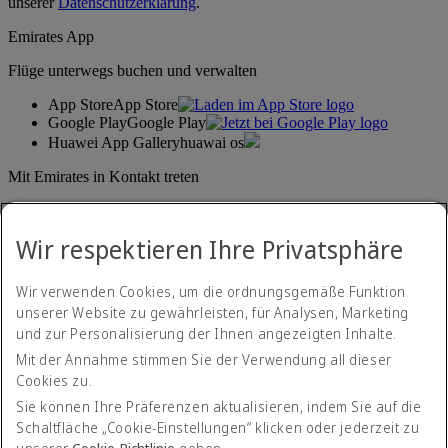
unserer
Datenschutzerklärung
.
Emirates App
Flüge unterwegs buchen und verwalten
App Store
App Store
Google Play
Google Play
Huawei App Gallery
huawai os
Mit Emirates in Kontakt treten
Teilen Sie Ihre Emirates-Erfahrung.
Wir respektieren Ihre Privatsphäre
Wir verwenden Cookies, um die ordnungsgemäße Funktion
unserer Website zu gewährleisten, für Analysen, Marketing
und zur Personalisierung der Ihnen angezeigten Inhalte.
Mit der Annahme stimmen Sie der Verwendung all dieser
Cookies zu.
Erklärung zur Barrierefreiheit
Kontakt
Sie können Ihre Präferenzen aktualisieren, indem Sie auf die
Datenschutzerklärung
Schaltfläche „Cookie-Einstellungen“ klicken oder jederzeit zu
Geschäftsbedingungen