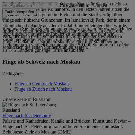
Es gibt aber auch eine andere Seite der Stadt, für die man nicht so
Rückgabedatum
-
Uhrzeit
reich sein muss wie die Romanoffs. In den letzten Jahren sitzen die
Tarife überprüfen
Moskoviter oft auch gerne im Freien und die Stadt verfügt über
einige sehr hübsche Grünzonen. Im Izmailovskij Park, der in einem
königlichen Gelände aus dem 16. Jahrhundert eingerichtet wurde,
Beginnen Sie Ihre Buchung auf emirates.com, um Skywards-Meilen
finden Sie einen riesigen Flohmarkt für Souvenirs. In den Gorki
über unseren Partner CarTrawler zu sammeln, mit dem wir
Park, der nach dem Dichter Maxim Gorki aus der sowjetischen
zusammengearbeitet haben, um über 1.700 internationale
Epoche benannt ist, strömen Stadtbesucher und Stadtbewohner,
Lieferanten zu vergleichen und an über 50.000 Standorten in mehr
sobald sich die ersten Sonnenstrahlen zeigen.
als 145 Ländern günstige Tarife anzubieten.
Flüge ab Schweiz nach Moskau
2 Flugziele
Flüge ab Genf nach Moskau
Flüge ab Zürich nach Moskau
Unsere Ziele in Russland
Russland
Flüge nach St. Petersburg
Paläste und Kathedralen, Kanäle und Brücken, Kunst und Kaviar –
Flüge nach St. Petersburg transportieren Sie in eine Traumstadt.
Beliebteste Ziele ab Moskau (DME)