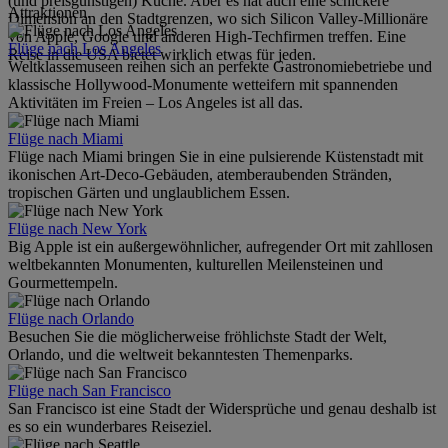
(und preisgünstigen) Küche. Aber es hat auch eine schickere
Attraktionen.
Dimension an den Stadtgrenzen, wo sich Silicon Valley-Millionäre
von Apple, Google und anderen High-Techfirmen treffen. Eine
Flüge nach Los Angeles
Reise in die USA bietet wirklich etwas für jeden.
Weltklassemuseen reihen sich an perfekte Gastronomiebetriebe und
klassische Hollywood-Monumente wetteifern mit spannenden
Aktivitäten im Freien – Los Angeles ist all das.
Flüge nach Miami
Flüge nach Miami bringen Sie in eine pulsierende Küstenstadt mit
ikonischen Art-Deco-Gebäuden, atemberaubenden Stränden,
tropischen Gärten und unglaublichem Essen.
Flüge nach New York
Big Apple ist ein außergewöhnlicher, aufregender Ort mit zahllosen
weltbekannten Monumenten, kulturellen Meilensteinen und
Gourmettempeln.
Flüge nach Orlando
Besuchen Sie die möglicherweise fröhlichste Stadt der Welt,
Orlando, und die weltweit bekanntesten Themenparks.
Flüge nach San Francisco
San Francisco ist eine Stadt der Widersprüche und genau deshalb ist
es so ein wunderbares Reiseziel.