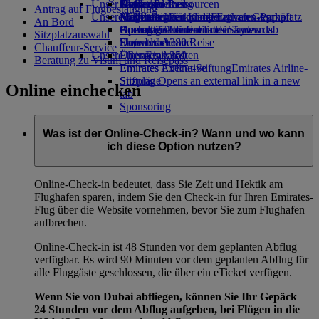
Unser Planet
Airline Partner
Getränke
Kinderspielzeug
Skywards Rail
Anfragen
Tools und Ressourcen
Antrag auf Flugbestätigung
Unsere Flotte
Flughafen-Parkplatz
Aktivitäten für Kinder
Nachhaltigkeit im operativen Geschäft
Meilenrechner
Mobiltelefon und die Emirates App
Flughafen-Parkplatz
An Bord
Opens an external link in a new tab
Boeing 777
Umweltrichtlinien
Anmelden bei Emirates Skywards
Buchung stornieren oder ändern
Sitzplatzauswahl
Emirates A380
Umweltberichte
Skywards+
Unterbrochene Reise
Chauffeur-Service
Unsere Gemeinschaften
Emirates A350
Über Emirates
Beratung zu Visum und Reisepass
Emirates Executive
Emirates Airline-Stiftung
Emirates Airline-
Sitzpläne
Stiftung Opens an external link in a new
Online einchecken
tab
Sponsoring
Was ist der Online-Check-in? Wann und wo kann
ich diese Option nutzen?
Online-Check-in bedeutet, dass Sie Zeit und Hektik am
Flughafen sparen, indem Sie den Check-in für Ihren Emirates-
Flug über die Website vornehmen, bevor Sie zum Flughafen
aufbrechen.
Online-Check-in ist 48 Stunden vor dem geplanten Abflug
verfügbar. Es wird 90 Minuten vor dem geplanten Abflug für
alle Fluggäste geschlossen, die über ein eTicket verfügen.
Wenn Sie von Dubai abfliegen, können Sie Ihr Gepäck
24 Stunden vor dem Abflug aufgeben, bei Flügen in die