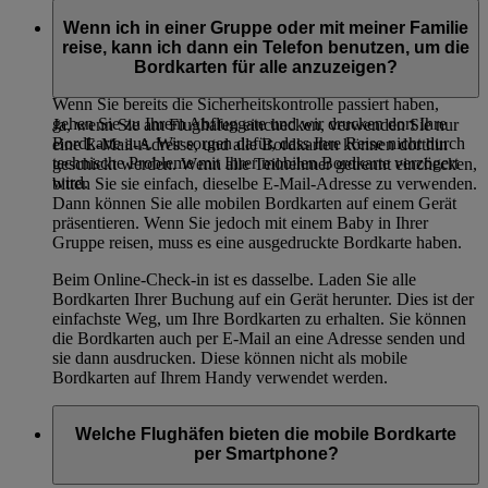
Sie können zu jedem unserer Check-in-Schalter gehen und
wir drucken Ihre Bordkarte für Sie aus. Sie können Ihre
Wenn ich in einer Gruppe oder mit meiner Familie
Bordkarte auch an unseren Selbstbedienungs-Check-in-
reise, kann ich dann ein Telefon benutzen, um die
Kiosken am Flughafen Dubai International ausdrucken.
Bordkarten für alle anzuzeigen?
Wenn Sie bereits die Sicherheitskontrolle passiert haben,
gehen Sie zu Ihrem Abfluggate und wir drucken dort Ihre
Ja, wenn Sie am Flughafen einchecken, verwenden Sie nur
Bordkarte aus. Wir sorgen dafür, dass Ihre Reise nicht durch
eine E-Mail-Adresse, und alle Bordkarten können dorthin
technische Probleme mit Ihrer mobilen Bordkarte verzögert
geschickt werden. Wenn alle Teilnehmer getrennt einchecken,
wird.
bitten Sie sie einfach, dieselbe E-Mail-Adresse zu verwenden.
Dann können Sie alle mobilen Bordkarten auf einem Gerät
präsentieren. Wenn Sie jedoch mit einem Baby in Ihrer
Gruppe reisen, muss es eine ausgedruckte Bordkarte haben.
Beim Online-Check-in ist es dasselbe. Laden Sie alle
Bordkarten Ihrer Buchung auf ein Gerät herunter. Dies ist der
einfachste Weg, um Ihre Bordkarten zu erhalten. Sie können
die Bordkarten auch per E-Mail an eine Adresse senden und
sie dann ausdrucken. Diese können nicht als mobile
Bordkarten auf Ihrem Handy verwendet werden.
Welche Flughäfen bieten die mobile Bordkarte
per Smartphone?