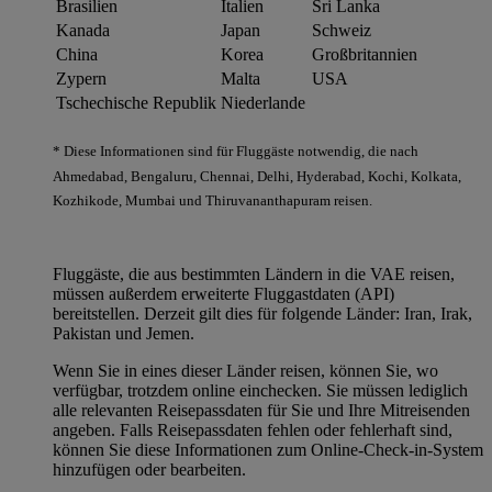
Brasilien
Italien
Sri Lanka
Kanada
Japan
Schweiz
China
Korea
Großbritannien
Zypern
Malta
USA
Tschechische Republik
Niederlande
* Diese Informationen sind für Fluggäste notwendig, die nach
Ahmedabad, Bengaluru, Chennai, Delhi, Hyderabad, Kochi, Kolkata,
Kozhikode, Mumbai und Thiruvananthapuram reisen.
Fluggäste, die aus bestimmten Ländern in die VAE reisen,
müssen außerdem erweiterte Fluggastdaten (API)
bereitstellen. Derzeit gilt dies für folgende Länder: Iran, Irak,
Pakistan und Jemen.
Wenn Sie in eines dieser Länder reisen, können Sie, wo
verfügbar, trotzdem online einchecken. Sie müssen lediglich
alle relevanten Reisepassdaten für Sie und Ihre Mitreisenden
angeben. Falls Reisepassdaten fehlen oder fehlerhaft sind,
können Sie diese Informationen zum Online-Check-in-System
hinzufügen oder bearbeiten.