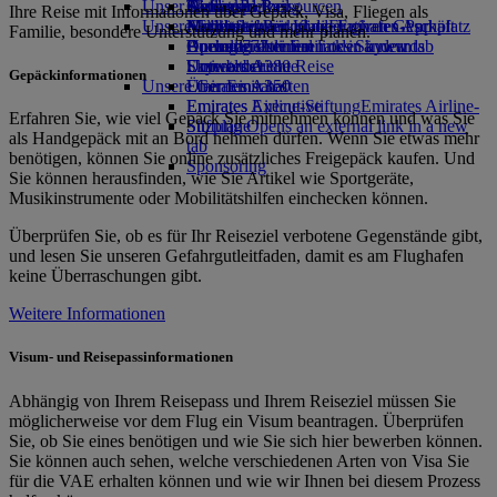
Unser Planet
Airline Partner
Getränke
Kinderspielzeug
Skywards Rail
Anfragen
Tools und Ressourcen
Ihre Reise mit Informationen über Gepäck, Visa, Fliegen als
Unsere Flotte
Flughafen-Parkplatz
Aktivitäten für Kinder
Nachhaltigkeit im operativen Geschäft
Meilenrechner
Mobiltelefon und die Emirates App
Flughafen-Parkplatz
Familie, besondere Unterstützung und mehr planen.
Opens an external link in a new tab
Boeing 777
Umweltrichtlinien
Anmelden bei Emirates Skywards
Buchung stornieren oder ändern
Emirates A380
Umweltberichte
Skywards+
Unterbrochene Reise
Gepäckinformationen
Unsere Gemeinschaften
Emirates A350
Über Emirates
Emirates Executive
Emirates Airline-Stiftung
Emirates Airline-
Erfahren Sie, wie viel Gepäck Sie mitnehmen können und was Sie
Sitzpläne
Stiftung Opens an external link in a new
als Handgepäck mit an Bord nehmen dürfen. Wenn Sie etwas mehr
tab
benötigen, können Sie online zusätzliches Freigepäck kaufen. Und
Sponsoring
Sie können herausfinden, wie Sie Artikel wie Sportgeräte,
Musikinstrumente oder Mobilitätshilfen einchecken können.
Überprüfen Sie, ob es für Ihr Reiseziel verbotene Gegenstände gibt,
und lesen Sie unseren Gefahrgutleitfaden, damit es am Flughafen
keine Überraschungen gibt.
Weitere Informationen
Visum- und Reisepassinformationen
Abhängig von Ihrem Reisepass und Ihrem Reiseziel müssen Sie
möglicherweise vor dem Flug ein Visum beantragen. Überprüfen
Sie, ob Sie eines benötigen und wie Sie sich hier bewerben können.
Sie können auch sehen, welche verschiedenen Arten von Visa Sie
für die VAE erhalten können und wie wir Ihnen bei diesem Prozess