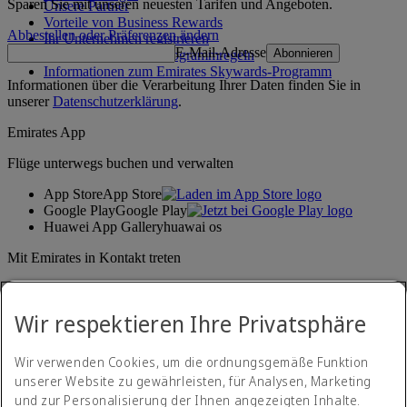
Sparen Sie mit unseren neuesten Tarifen und Angeboten.
Unsere Partner
Vorteile von Business Rewards
Abbestellen oder Präferenzen ändern
Ihr Unternehmen registrieren
E-Mail-Adresse
Abonnieren
Emirates Skywards-Programmregeln
Informationen zum Emirates Skywards-Programm
Informationen über die Verarbeitung Ihrer Daten finden Sie in
unserer
Datenschutzerklärung
.
Emirates App
Flüge unterwegs buchen und verwalten
App Store
App Store
Google Play
Google Play
Huawei App Gallery
huawai os
Mit Emirates in Kontakt treten
Teilen Sie Ihre Emirates-Erfahrung.
Wir respektieren Ihre Privatsphäre
Wir verwenden Cookies, um die ordnungsgemäße Funktion
unserer Website zu gewährleisten, für Analysen, Marketing
und zur Personalisierung der Ihnen angezeigten Inhalte.