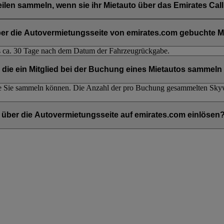
len sammeln, wenn sie ihr Mietauto über das Emirates Cal
n online über die Autovermietungsseite auf emirates.com vorgenomm
über die Autovermietungsseite von emirates.com gebuchte M
s ca. 30 Tage nach dem Datum der Fahrzeugrückgabe.
 die ein Mitglied bei der Buchung eines Mietautos sammel
ie Sie sammeln können. Die Anzahl der pro Buchung gesammelten Sky
über die Autovermietungsseite auf emirates.com einlösen