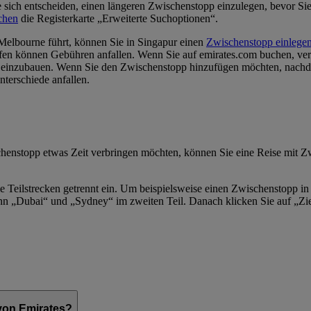
e sich entscheiden, einen längeren Zwischenstopp einzulegen, bevor Sie 
chen
die Registerkarte „Erweiterte Suchoptionen“.
elbourne führt, können Sie in Singapur einen
Zwischenstopp einlege
rifen können Gebühren anfallen. Wenn Sie auf emirates.com buchen, ve
einzubauen. Wenn Sie den Zwischenstopp hinzufügen möchten, nachdem
terschiede anfallen.
henstopp etwas Zeit verbringen möchten, können Sie eine Reise mit Z
e Teilstrecken getrennt ein. Um beispielsweise einen Zwischenstopp 
nn „Dubai“ und „Sydney“ im zweiten Teil. Danach klicken Sie auf „Zi
von Emirates?