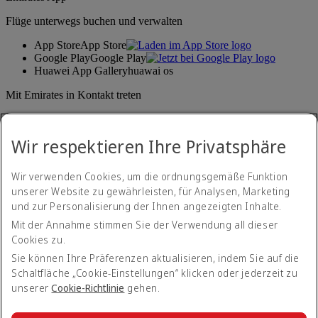
Flüge unterwegs buchen und verwalten
App Store
App Store
Google Play
Google Play
Huawei App Gallery
huawai os
Mit Emirates in Kontakt treten
Teilen Sie Ihre Emirates-Erfahrung.
Wir respektieren Ihre Privatsphäre
Wir verwenden Cookies, um die ordnungsgemäße Funktion
unserer Website zu gewährleisten, für Analysen, Marketing
und zur Personalisierung der Ihnen angezeigten Inhalte.
Mit der Annahme stimmen Sie der Verwendung all dieser
Cookies zu.
Erklärung zur Barrierefreiheit
Kontakt
Sie können Ihre Präferenzen aktualisieren, indem Sie auf die
Datenschutzerklärung
Schaltfläche „Cookie-Einstellungen“ klicken oder jederzeit zu
Geschäftsbedingungen
unserer
Cookie-Richtlinie
gehen.
Cookie-Richtlinien
Internetsicherheit