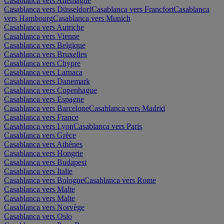
Casablanca vers Allemagne
Casablanca vers Düsseldorf
Casablanca vers Francfort
Casablanca
vers Hambourg
Casablanca vers Munich
Casablanca vers Autriche
Casablanca vers Vienne
Casablanca vers Belgique
Casablanca vers Bruxelles
Casablanca vers Chypre
Casablanca vers Larnaca
Casablanca vers Danemark
Casablanca vers Copenhague
Casablanca vers Espagne
Casablanca vers Barcelone
Casablanca vers Madrid
Casablanca vers France
Casablanca vers Lyon
Casablanca vers Paris
Casablanca vers Grèce
Casablanca vers Athènes
Casablanca vers Hongrie
Casablanca vers Budapest
Casablanca vers Italie
Casablanca vers Bologne
Casablanca vers Rome
Casablanca vers Malte
Casablanca vers Malte
Casablanca vers Norvège
Casablanca vers Oslo