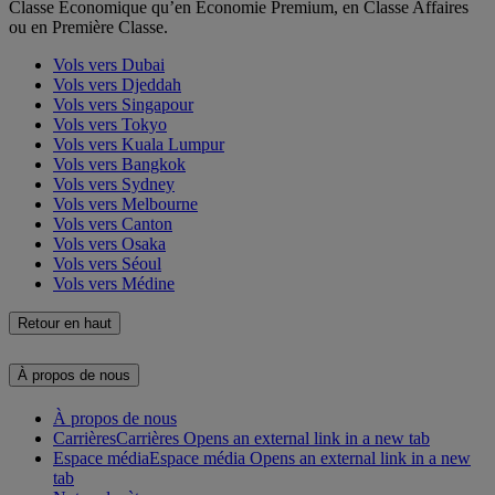
Classe Économique qu’en Économie Premium, en Classe Affaires
ou en Première Classe.
Vols vers Dubai
Vols vers Djeddah
Vols vers Singapour
Vols vers Tokyo
Vols vers Kuala Lumpur
Vols vers Bangkok
Vols vers Sydney
Vols vers Melbourne
Vols vers Canton
Vols vers Osaka
Vols vers Séoul
Vols vers Médine
Retour en haut
À propos de nous
À propos de nous
Carrières
Carrières Opens an external link in a new tab
Espace média
Espace média Opens an external link in a new
tab