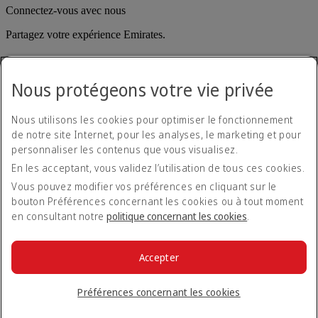
Connectez-vous avec nous
Partagez votre expérience Emirates.
Nous protégeons votre vie privée
Nous utilisons les cookies pour optimiser le fonctionnement
de notre site Internet, pour les analyses, le marketing et pour
personnaliser les contenus que vous visualisez.
Déclaration d'accessibilité
En les acceptant, vous validez l’utilisation de tous ces cookies.
Nous contacter
Politique de confidentialité
Vous pouvez modifier vos préférences en cliquant sur le
Conditions générales
bouton Préférences concernant les cookies ou à tout moment
Politique en matière de cookies
en consultant notre
politique concernant les cookies
.
Cyber-sécurité
Déclaration de transparence vis-à-vis de la loi sur l’esclavage
moderne
Accepter
Plan du site
© 2026 The Emirates Group. Tous droits réservés.
Préférences concernant les cookies