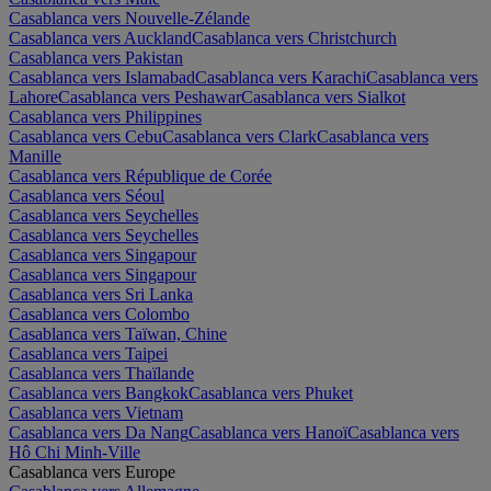
Casablanca vers Nouvelle-Zélande
Casablanca vers Auckland
Casablanca vers Christchurch
Casablanca vers Pakistan
Casablanca vers Islamabad
Casablanca vers Karachi
Casablanca vers
Lahore
Casablanca vers Peshawar
Casablanca vers Sialkot
Casablanca vers Philippines
Casablanca vers Cebu
Casablanca vers Clark
Casablanca vers
Manille
Casablanca vers République de Corée
Casablanca vers Séoul
Casablanca vers Seychelles
Casablanca vers Seychelles
Casablanca vers Singapour
Casablanca vers Singapour
Casablanca vers Sri Lanka
Casablanca vers Colombo
Casablanca vers Taïwan, Chine
Casablanca vers Taipei
Casablanca vers Thaïlande
Casablanca vers Bangkok
Casablanca vers Phuket
Casablanca vers Vietnam
Casablanca vers Da Nang
Casablanca vers Hanoï
Casablanca vers
Hô Chi Minh-Ville
Casablanca vers Europe