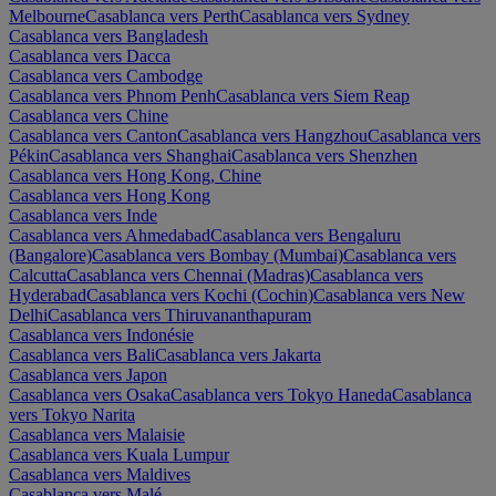
Melbourne
Casablanca vers Perth
Casablanca vers Sydney
Casablanca vers Bangladesh
Casablanca vers Dacca
Casablanca vers Cambodge
Casablanca vers Phnom Penh
Casablanca vers Siem Reap
Casablanca vers Chine
Casablanca vers Canton
Casablanca vers Hangzhou
Casablanca vers
Pékin
Casablanca vers Shanghai
Casablanca vers Shenzhen
Casablanca vers Hong Kong, Chine
Casablanca vers Hong Kong
Casablanca vers Inde
Casablanca vers Ahmedabad
Casablanca vers Bengaluru
(Bangalore)
Casablanca vers Bombay (Mumbai)
Casablanca vers
Calcutta
Casablanca vers Chennai (Madras)
Casablanca vers
Hyderabad
Casablanca vers Kochi (Cochin)
Casablanca vers New
Delhi
Casablanca vers Thiruvananthapuram
Casablanca vers Indonésie
Casablanca vers Bali
Casablanca vers Jakarta
Casablanca vers Japon
Casablanca vers Osaka
Casablanca vers Tokyo Haneda
Casablanca
vers Tokyo Narita
Casablanca vers Malaisie
Casablanca vers Kuala Lumpur
Casablanca vers Maldives
Casablanca vers Malé