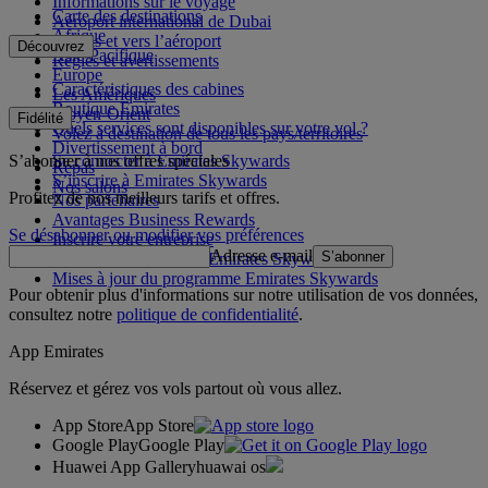
Informations sur le voyage
Carte des destinations
Aéroport international de Dubai
Afrique
Depuis et vers l’aéroport
Découvrez
Asie-Pacifique
Règles et avertissements
Europe
Caractéristiques des cabines
Les Amériques
Boutique Emirates
Moyen-Orient
Fidélité
Quels services sont disponibles sur votre vol ?
Volez à destination de tous les pays/territoires
Divertissement à bord
S’abonner à nos offres spéciales
Se connecter à Emirates Skywards
Repas
S’inscrire à Emirates Skywards
Nos salons
Profitez de nos meilleurs tarifs et offres.
Nos partenaires
Avantages Business Rewards
Se désabonner ou modifier vos préférences
Inscrire votre entreprise
Adresse e-mail
S’abonner
Règles du programme Emirates Skywards
Mises à jour du programme Emirates Skywards
Pour obtenir plus d'informations sur notre utilisation de vos données,
consultez notre
politique de confidentialité
.
App Emirates
Réservez et gérez vos vols partout où vous allez.
App Store
App Store
Google Play
Google Play
Huawei App Gallery
huawai os