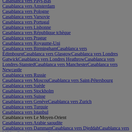
Casablanca vers Pays-Bas
Casablanca vers Amsterdam
Casablanca vers Pologne
Casablanca vers Varsovie
Casablanca vers Portugal
Casablanca vers Lisbonne
Casablanca vers République tchèque
Casablanca vers Prague
Casablanca vers Royaume-Uni
Casablanca vers Birmingham
Casablanca vers
Édimbourg
Casablanca vers Glasgow
Casablanca vers Londres
Gatwick
Casablanca vers Londres Heathrow
Casablanca vers
Londres-Stansted
Casablanca vers Manchester
Casablanca vers
Newcastle
Casablanca vers Russie
Casablanca vers Moscou
Casablanca vers Saint-Pétersbourg
Casablanca vers Suède
Casablanca vers Stockholm
Casablanca vers Suisse
Casablanca vers Genève
Casablanca vers Zurich
Casablanca vers Turquie
Casablanca vers Istanbul
Casablanca vers Le Moyen-Orient
Casablanca vers Arabie saoudite
Casablanca vers Dammam
Casablanca vers Djeddah
Casablanca vers