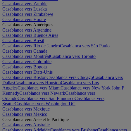
Casablanca vers Zambie
Casablanca vers Lusaka
Casablanca vers Zimbabwe
Casablanca vers Harare
Casablanca vers Amériques
Casablanca vers Argentine
Casablanca vers Buenos Aires
Casablanca vers Brésil
Casablanca vers Rio de Janeiro
Casablanca vers São Paulo
Casablanca vers Canada
Casablanca vers Montréal
Casablanca vers Toronto
Casablanca vers Colombie
Casablanca vers Bogota
Casablanca vers États-Unis
Casablanca vers Boston
Casablanca vers Chicago
Casablanca vers
Dallas
Casablanca vers Houston
Casablanca vers Los
Angeles
Casablanca vers Miami
Casablanca vers New York John F
Kennedy
Casablanca vers Newark
Casablanca vers
Orlando
Casablanca vers San Francisco
Casablanca vers
Seattle
Casablanca vers Washington DC
Casablanca vers Mexique
Casablanca vers Mexico
Casablanca vers Asie et le Pacifique
Casablanca vers Australie
Casablanca vers Adélaïde
Casablanca vers Brisbane
Casablanca vers