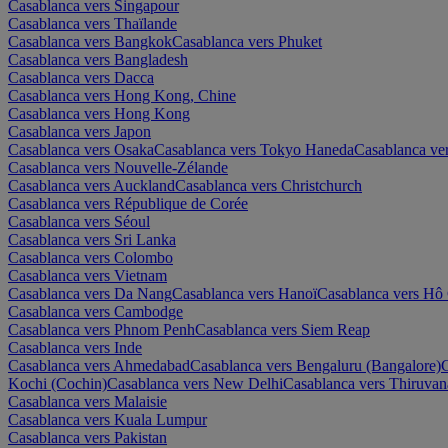
Casablanca vers Singapour
Casablanca vers Thaïlande
Casablanca vers Bangkok
Casablanca vers Phuket
Casablanca vers Bangladesh
Casablanca vers Dacca
Casablanca vers Hong Kong, Chine
Casablanca vers Hong Kong
Casablanca vers Japon
Casablanca vers Osaka
Casablanca vers Tokyo Haneda
Casablanca ve
Casablanca vers Nouvelle-Zélande
Casablanca vers Auckland
Casablanca vers Christchurch
Casablanca vers République de Corée
Casablanca vers Séoul
Casablanca vers Sri Lanka
Casablanca vers Colombo
Casablanca vers Vietnam
Casablanca vers Da Nang
Casablanca vers Hanoï
Casablanca vers Hô 
Casablanca vers Cambodge
Casablanca vers Phnom Penh
Casablanca vers Siem Reap
Casablanca vers Inde
Casablanca vers Ahmedabad
Casablanca vers Bengaluru (Bangalore)
Kochi (Cochin)
Casablanca vers New Delhi
Casablanca vers Thiruva
Casablanca vers Malaisie
Casablanca vers Kuala Lumpur
Casablanca vers Pakistan