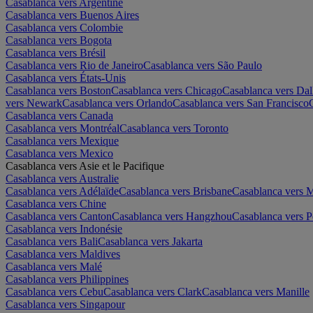
Casablanca vers Argentine
Casablanca vers Buenos Aires
Casablanca vers Colombie
Casablanca vers Bogota
Casablanca vers Brésil
Casablanca vers Rio de Janeiro
Casablanca vers São Paulo
Casablanca vers États-Unis
Casablanca vers Boston
Casablanca vers Chicago
Casablanca vers Dal
vers Newark
Casablanca vers Orlando
Casablanca vers San Francisco
Casablanca vers Canada
Casablanca vers Montréal
Casablanca vers Toronto
Casablanca vers Mexique
Casablanca vers Mexico
Casablanca vers Asie et le Pacifique
Casablanca vers Australie
Casablanca vers Adélaïde
Casablanca vers Brisbane
Casablanca vers 
Casablanca vers Chine
Casablanca vers Canton
Casablanca vers Hangzhou
Casablanca vers P
Casablanca vers Indonésie
Casablanca vers Bali
Casablanca vers Jakarta
Casablanca vers Maldives
Casablanca vers Malé
Casablanca vers Philippines
Casablanca vers Cebu
Casablanca vers Clark
Casablanca vers Manille
Casablanca vers Singapour