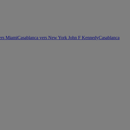
ers Miami
Casablanca vers New York John F Kennedy
Casablanca