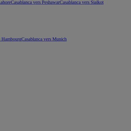
Lahore
Casablanca vers Peshawar
Casablanca vers Sialkot
rs Hambourg
Casablanca vers Munich