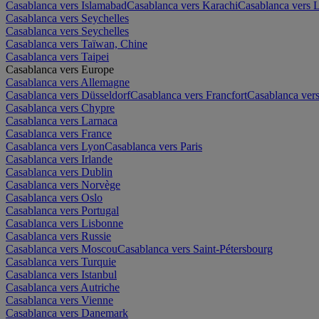
Casablanca vers Islamabad
Casablanca vers Karachi
Casablanca vers 
Casablanca vers Seychelles
Casablanca vers Seychelles
Casablanca vers Taïwan, Chine
Casablanca vers Taipei
Casablanca vers Europe
Casablanca vers Allemagne
Casablanca vers Düsseldorf
Casablanca vers Francfort
Casablanca ve
Casablanca vers Chypre
Casablanca vers Larnaca
Casablanca vers France
Casablanca vers Lyon
Casablanca vers Paris
Casablanca vers Irlande
Casablanca vers Dublin
Casablanca vers Norvège
Casablanca vers Oslo
Casablanca vers Portugal
Casablanca vers Lisbonne
Casablanca vers Russie
Casablanca vers Moscou
Casablanca vers Saint-Pétersbourg
Casablanca vers Turquie
Casablanca vers Istanbul
Casablanca vers Autriche
Casablanca vers Vienne
Casablanca vers Danemark