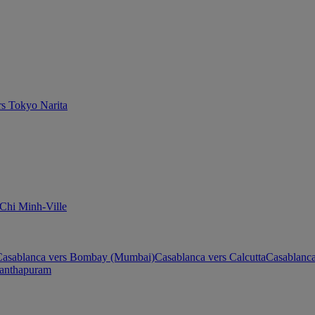
rs Tokyo Narita
Chi Minh-Ville
Casablanca vers Bombay (Mumbai)
Casablanca vers Calcutta
Casablanca
nanthapuram