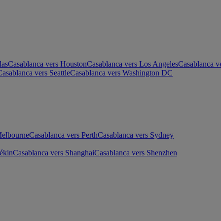
las
Casablanca vers Houston
Casablanca vers Los Angeles
Casablanca v
Casablanca vers Seattle
Casablanca vers Washington DC
Melbourne
Casablanca vers Perth
Casablanca vers Sydney
ékin
Casablanca vers Shanghai
Casablanca vers Shenzhen