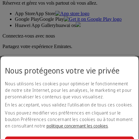
Réservez et gérez vos vols partout où vous allez.
App Store
App Store
Google Play
Google Play
Huawei App Gallery
huawai os
Connectez-vous avec nous
Partagez votre expérience Emirates.
Nous protégeons votre vie privée
Nous utilisons les cookies pour optimiser le fonctionnement
de notre site Internet, pour les analyses, le marketing et pour
personnaliser les contenus que vous visualisez.
Déclaration d'accessibilité
En les acceptant, vous validez l’utilisation de tous ces cookies.
Nous contacter
Politique de confidentialité
Vous pouvez modifier vos préférences en cliquant sur le
Conditions générales
bouton Préférences concernant les cookies ou à tout moment
Politique en matière de cookies
en consultant notre
politique concernant les cookies
.
Cyber-sécurité
Déclaration de transparence vis-à-vis de la loi sur l’esclavage