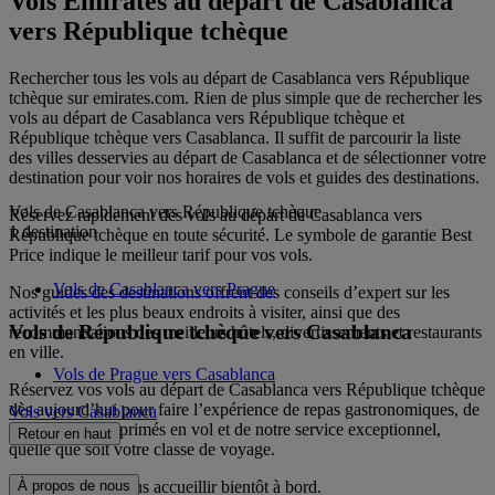
Vols Emirates au départ de Casablanca
vers République tchèque
Rechercher tous les vols au départ de Casablanca vers République
tchèque sur emirates.com. Rien de plus simple que de rechercher les
vols au départ de Casablanca vers République tchèque et
République tchèque vers Casablanca. Il suffit de parcourir la liste
des villes desservies au départ de Casablanca et de sélectionner votre
destination pour voir nos horaires de vols et guides des destinations.
Vols de Casablanca vers République tchèque
Réservez rapidement des vols au départ de Casablanca vers
1 destination
République tchèque en toute sécurité. Le symbole de garantie Best
Price indique le meilleur tarif pour vos vols.
Vols de Casablanca vers Prague
Nos guides des destinations offrent des conseils d’expert sur les
activités et les plus beaux endroits à visiter, ainsi que des
Vols de République tchèque vers Casablanca
recommandations des meilleurs hôtels, divertissements et restaurants
en ville.
Vols de Prague vers Casablanca
Réservez vos vols au départ de Casablanca vers République tchèque
dès aujourd’hui pour faire l’expérience de repas gastronomiques, de
Vols vers Casablanca
divertissements primés en vol et de notre service exceptionnel,
Retour en haut
quelle que soit votre classe de voyage.
Nous espérons vous accueillir bientôt à bord.
À propos de nous