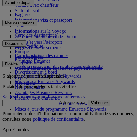
Avant le départ
Voiture avec chauffeur
Statut du vol
Bagages
Informations visa et passeport
Nos destinations
Santé
Informations sur le voyage
Carte des destinations
Aéroport international de Dubai
Afrique
Depuis et vers l’aéroport
Découvrez
Asie-Pacifique
Règles et avertissements
Europe
Caractéristiques des cabines
Les Amériques
Boutique Emirates
Moyen-Orient
Fidélité
Quels services sont disponibles sur votre vol ?
Volez à destination de tous les pays/territoires
Divertissement à bord
S’abonner à nos offres spéciales
Se connecter à Emirates Skywards
Repas
S’inscrire à Emirates Skywards
Nos salons
Profitez de nos meilleurs tarifs et offres.
Nos partenaires
Avantages Business Rewards
Se désabonner ou modifier vos préférences
Inscrire votre entreprise
Adresse e-mail
S’abonner
Règles du programme Emirates Skywards
Mises à jour du programme Emirates Skywards
Pour obtenir plus d'informations sur notre utilisation de vos données,
consultez notre
politique de confidentialité
.
App Emirates