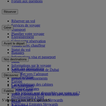
Forum aux questions
Réserver
Réserver un vol
Services de voyage
Gérer
Transport
Planifier votre voyage
Enregistrement
Gérer votre réservation
Avant le départ
Voiture avec chauffeur
Statut du vol
Bagages
Informations visa et passeport
Nos destinations
Santé
Informations sur le voyage
Carte des destinations
Aéroport international de Dubai
Afrique
Depuis et vers l’aéroport
Découvrez
Asie-Pacifique
Règles et avertissements
Europe
Caractéristiques des cabines
Les Amériques
Boutique Emirates
Moyen-Orient
Fidélité
Quels services sont disponibles sur votre vol ?
Volez à destination de tous les pays/territoires
Divertissement à bord
S’abonner à nos offres spéciales
Se connecter à Emirates Skywards
Repas
S’inscrire à Emirates Skywards
Nos salons