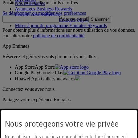
Profitez de nos meilleurs tarifs et offres.
Nos partenaires
Avantages Business Rewards
Se désabonner ou modifier vos préférences
Inscrire votre entreprise
Adresse e-mail
S’abonner
Règles du programme Emirates Skywards
Mises à jour du programme Emirates Skywards
Pour obtenir plus d'informations sur notre utilisation de vos données,
consultez notre
politique de confidentialité
.
App Emirates
Réservez et gérez vos vols partout où vous allez.
App Store
App Store
Google Play
Google Play
Huawei App Gallery
huawai os
Connectez-vous avec nous
Partagez votre expérience Emirates.
Nous protégeons votre vie privée
Nous utilisons les cookies pour optimiser le fonctionnement