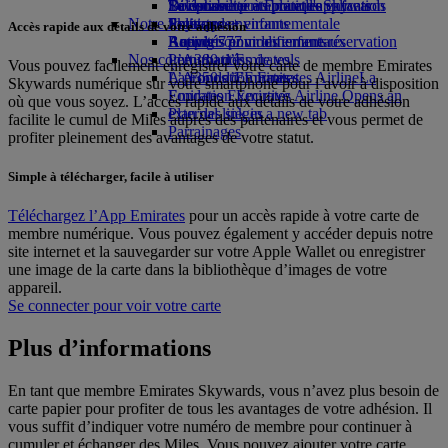
Boissons
Divertissements pour les enfants
La durabilité en pratique
Se connecter à Emirates Skywards
Téléphone portable et l'application
Notre flotte
Jouets pour enfants
Politique environnementale
Skywards+
Emirates
Accès rapide aux détails de votre adhésion
Boeing 777
Activités pour les enfants
Rapports environnementaux
Annuler ou modifier une réservation
Nos communautés
L’A380 d’Emirates
Perturbations de vols
Vous pouvez facilement enregistrer votre carte de membre Emirates
L’A350 d’Emirates
La Fondation Emirates Airline
À propos d’Emirates
La
Skywards numérique sur votre smartphone pour l’avoir à disposition
Emirates Executive
Fondation Emirates Airline Opens an
où que vous soyez. L’accès rapide aux détails de votre adhésion
Plan des sièges
external link in a new tab
facilite le cumul de Miles auprès des partenaires et vous permet de
Parrainages
profiter pleinement des avantages de votre statut.
Simple à télécharger, facile à utiliser
Téléchargez l’App Emirates
pour un accès rapide à votre carte de
membre numérique. Vous pouvez également y accéder depuis notre
site internet et la sauvegarder sur votre Apple Wallet ou enregistrer
une image de la carte dans la bibliothèque d’images de votre
appareil.
Se connecter pour voir votre carte
Plus d’informations
En tant que membre Emirates Skywards, vous n’avez plus besoin de
carte papier pour profiter de tous les avantages de votre adhésion. Il
vous suffit d’indiquer votre numéro de membre pour continuer à
cumuler et échanger des Miles. Vous pouvez ajouter votre carte