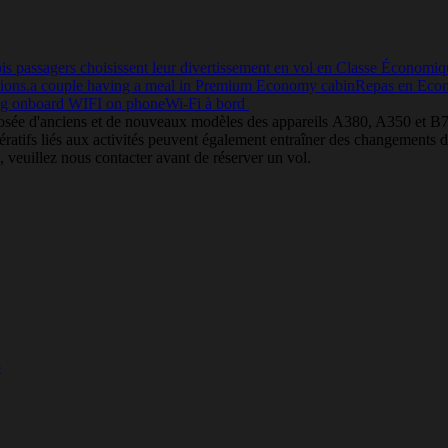
is passagers choisissent leur divertissement en vol en Classe Économi
ions.
a couple having a meal in Premium Economy cabin
Repas en Eco
g onboard WIFI on phone
Wi-Fi à bord
osée d'anciens et de nouveaux modèles des appareils A380, A350 et B777
mpératifs liés aux activités peuvent également entraîner des changements 
 veuillez nous contacter avant de réserver un vol.
b