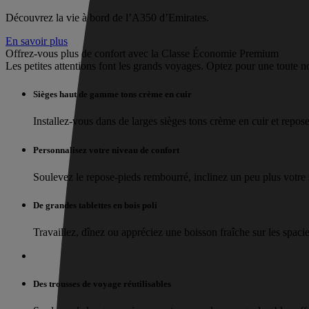
Découvrez la vie à bord de l’A350 d’Emirates.
En savoir plus
Offrez-vous plus de confort avec la Classe Économie Premium
Les petites attentions font les grands voyages. Optez pour une toute n
Sièges haut de gamme tons crème en cuir
Installez-vous dans de larges sièges tons crème en cuir et reposez
Personnalisez votre niveau de confort
Soulevez le repose-pieds rembourré, inclinez un peu plus votre si
De grandes tablettes en bois poli
Travaillez, dînez ou appréciez une boisson fraîche sur les spacie
Des trousses de voyage réutilisables