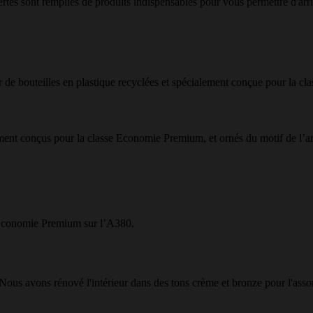
rtes sont remplies de produits indispensables pour vous permettre d'arriv
ir de bouteilles en plastique recyclées et spécialement conçue pour la 
ent conçus pour la classe Economie Premium, et ornés du motif de l’arb
e Économie Premium sur l’A380.
us avons rénové l'intérieur dans des tons crème et bronze pour l'asso