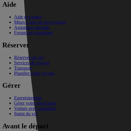
Aide
Aide et contact
Mises à jour sur les voyages
Assistance spéciale
Forum aux questions
Réserver
Réserver un vol
Services de voyage
Transport
Planifier votre voyage
Gérer
Enregistrement
Gérer votre réservation
Voiture avec chauffeur
Statut du vol
Avant le départ