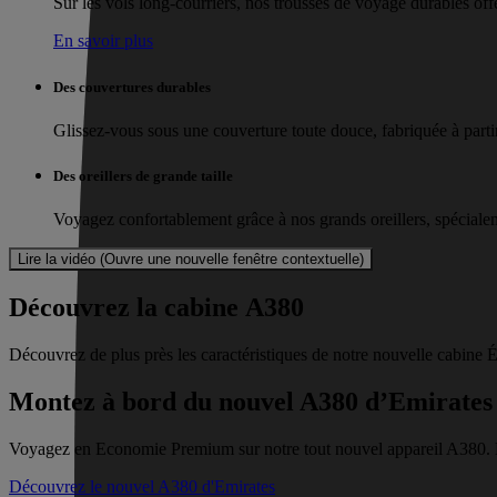
Sur les vols long-courriers, nos trousses de voyage durables offe
En savoir plus
Des couvertures durables
Glissez-vous sous une couverture toute douce, fabriquée à part
Des oreillers de grande taille
Voyagez confortablement grâce à nos grands oreillers, spécialem
Lire la vidéo (Ouvre une nouvelle fenêtre contextuelle)
Découvrez la cabine A380
Découvrez de plus près les caractéristiques de notre nouvelle cabin
Montez à bord du nouvel A380 d’Emirates
Voyagez en Economie Premium sur notre tout nouvel appareil A380. No
Découvrez le nouvel A380 d'Emirates