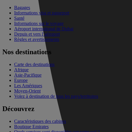
Bagages
Informations visa et passeport
Santé
Informations sur le voyage
Aéroport international de Dubai
Depuis et vers l’aéroport
Règles et avertissements
Nos destinations
Carte des destinations
Afrique
Asie-Pacifique
Europe
Les Amériques
Moyen-Orient
Volez à destination de tous les pays/territoires
Découvrez
Caractéristiques des cabines
Boutique Emirates
Quels services sont disponibles sur votre vol ?