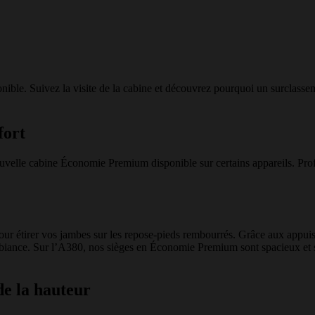
ble. Suivez la visite de la cabine et découvrez pourquoi un surclassem
fort
uvelle cabine Économie Premium disponible sur certains appareils. Profi
our étirer vos jambes sur les repose-pieds rembourrés. Grâce aux appuis-
mbiance. Sur l’A380, nos sièges en Économie Premium sont spacieux et sit
de la hauteur