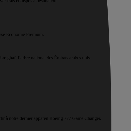
er frais et dispos à destination.
classe Economie Premium.
re ghaf, l’arbre national des Émirats arabes unis.
rtir à notre dernier appareil Boeing 777 Game Changer.