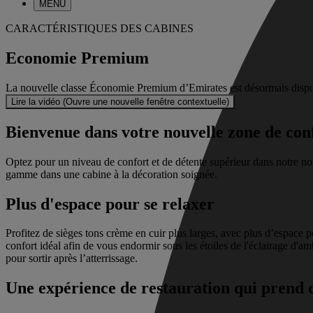
MENU
CARACTÉRISTIQUES DES CABINES
Economie Premium
La nouvelle classe Économie Premium d’Emirates est désormais disponi
Lire la vidéo (Ouvre une nouvelle fenêtre contextuelle)
Bienvenue dans votre nouvelle zone de con
Optez pour un niveau de confort et de détente supérieur dans notre no
gamme dans une cabine à la décoration soignée.
Plus d'espace pour se relaxer
Profitez de sièges tons crème en cuir plus larges, avec plus d’espace p
confort idéal afin de vous endormir sous les étoiles de l'éclairage d'a
pour sortir après l’atterrissage.
Une expérience de restauration qui prend 