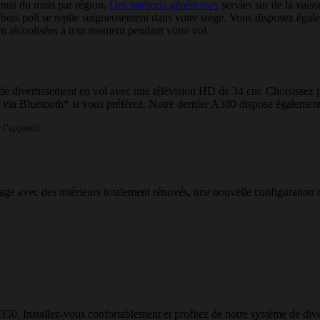
enus du mois par région.
Des portions généreuses
servies sur de la vais
n bois poli se replie soigneusement dans votre siège. Vous disposez égal
non alcoolisées à tout moment pendant votre vol.
divertissement en vol avec une télévision HD de 34 cm. Choisissez parm
 via Bluetooth* si vous préférez. Notre dernier A380 dispose également
 l’appareil.
ge avec des intérieurs totalement rénovés, une nouvelle configuration 
0. Installez-vous confortablement et profitez de notre système de div