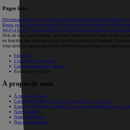
Pages liées
Divertissement en vol Cliquez ici pour obtenir plus d’informations.
Tro
Repas en Economie Premium Cliquez ici pour obtenir plus d’informat
Wi-Fi à bord Cliquez ici pour obtenir plus d’informations.
woman usin
Avis de non-responsabilité : Emirates dispose d'une flotte mixte comp
en fonction des itinéraires et de la configuration de l'appareil. Des i
vous avez des questions sur nos produits ou des exigences spécifiques,
Emirates
L’expérience Emirates
Caractéristiques des cabines
Economie Premium
À propos de nous
À propos de nous
Carrières
Carrières Opens an external link in a new tab
Espace média
Espace média Opens an external link in a new ta
Notre planète
Notre personnel
Nos communautés