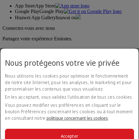
App Store
App Store
Google Play
Google Play
Huawei App Gallery
huawai os
Connectez-vous avec nous
Partagez votre expérience Emirates.
Nous protégeons votre vie privée
Nous utilisons les cookies pour optimiser le fonctionnement
de notre site Internet, pour les analyses, le marketing et pour
personnaliser les contenus que vous visualisez.
Déclaration d'accessibilité
En les acceptant, vous validez l’utilisation de tous ces cookies.
Nous contacter
Politique de confidentialité
Vous pouvez modifier vos préférences en cliquant sur le
Conditions générales
bouton Préférences concernant les cookies ou à tout moment
Politique en matière de cookies
en consultant notre
politique concernant les cookies
.
Cyber-sécurité
Déclaration de transparence vis-à-vis de la loi sur l’esclavage
moderne
Accepter
Plan du site