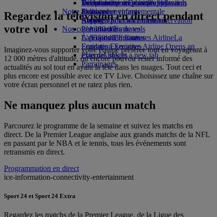
Boissons
Divertissements pour les enfants
La durabilité en pratique
Se connecter à Emirates Skywards
Téléphone portable et l'application
Notre flotte
Jouets pour enfants
Politique environnementale
Skywards+
Emirates
Regardez la télévision en direct pendant
Boeing 777
Activités pour les enfants
Rapports environnementaux
Annuler ou modifier une réservation
votre vol
Nos communautés
L’A380 d’Emirates
Perturbations de vols
L’A350 d’Emirates
La Fondation Emirates Airline
À propos d’Emirates
La
Emirates Executive
Fondation Emirates Airline Opens an
Imaginez-vous supporter votre équipe préférée tout en voyageant à
Plan des sièges
external link in a new tab
12 000 mètres d'altitude, ou encore pouvoir rester informé des
Parrainages
actualités au sol tout en ayant la tête dans les nuages. Tout ceci et
plus encore est possible avec ice TV Live. Choisissez une chaîne sur
votre écran personnel et ne ratez plus rien.
Ne manquez plus aucun match
Parcourez le programme de la semaine et suivez les matchs en
direct. De la Premier League anglaise aux grands matchs de la NFL
en passant par le NBA et le tennis, tous les événements sont
retransmis en direct.
Programmation en direct
ice-information-connectivity-entertainment
Sport 24 et Sport 24 Extra
Regardez les matchs de la Premier League, de la Ligue des