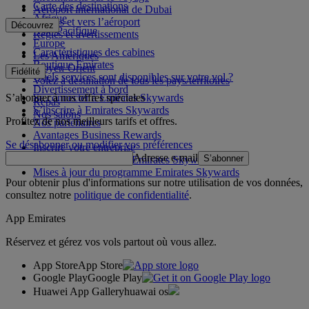
Carte des destinations
Aéroport international de Dubai
Afrique
Depuis et vers l’aéroport
Découvrez
Asie-Pacifique
Règles et avertissements
Europe
Caractéristiques des cabines
Les Amériques
Boutique Emirates
Moyen-Orient
Fidélité
Quels services sont disponibles sur votre vol ?
Volez à destination de tous les pays/territoires
Divertissement à bord
S’abonner à nos offres spéciales
Se connecter à Emirates Skywards
Repas
S’inscrire à Emirates Skywards
Nos salons
Profitez de nos meilleurs tarifs et offres.
Nos partenaires
Avantages Business Rewards
Se désabonner ou modifier vos préférences
Inscrire votre entreprise
Adresse e-mail
S’abonner
Règles du programme Emirates Skywards
Mises à jour du programme Emirates Skywards
Pour obtenir plus d'informations sur notre utilisation de vos données,
consultez notre
politique de confidentialité
.
App Emirates
Réservez et gérez vos vols partout où vous allez.
App Store
App Store
Google Play
Google Play
Huawei App Gallery
huawai os