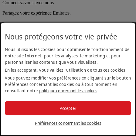
Connectez-vous avec nous
Partagez votre expérience Emirates.
Nous protégeons votre vie privée
Nous utilisons les cookies pour optimiser le fonctionnement de
notre site Internet, pour les analyses, le marketing et pour
personnaliser les contenus que vous visualisez.
Déclaration d'accessibilité
En les acceptant, vous validez l’utilisation de tous ces cookies.
Nous contacter
Politique de confidentialité
Vous pouvez modifier vos préférences en cliquant sur le bouton
Conditions générales
Préférences concernant les cookies ou à tout moment en
Politique en matière de cookies
consultant notre
politique concernant les cookies
.
Cyber-sécurité
Déclaration de transparence vis-à-vis de la loi sur l’esclavage
moderne
Accepter
Plan du site
© 2026 The Emirates Group. Tous droits réservés.
Préférences concernant les cookies