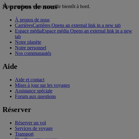
À propos de nous
Nous espérons vous accueillir bientôt à bord.
À propos de nous
Carrières
Carrières Opens an external link in a new tab
Espace média
Espace média Opens an external link in a new
tab
Notre planète
Notre personnel
Nos communautés
Aide
Aide et contact
Mises à jour sur les voyages
Assistance spéciale
Forum aux questions
Réserver
Réserver un vol
Services de voyage
Transport