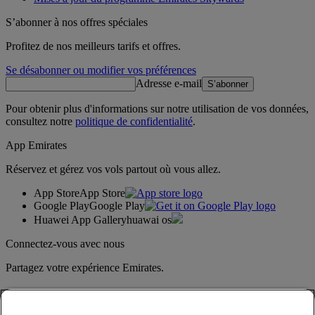
S’abonner à nos offres spéciales
Profitez de nos meilleurs tarifs et offres.
Se désabonner ou modifier vos préférences
Adresse e-mail
S’abonner
Pour obtenir plus d'informations sur notre utilisation de vos données,
consultez notre
politique de confidentialité
.
App Emirates
Réservez et gérez vos vols partout où vous allez.
App Store
App Store
Google Play
Google Play
Huawei App Gallery
huawai os
Connectez-vous avec nous
Partagez votre expérience Emirates.