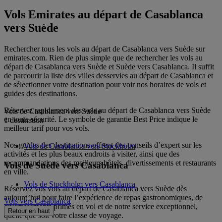
Vols Emirates au départ de Casablanca
vers Suède
Rechercher tous les vols au départ de Casablanca vers Suède sur
emirates.com. Rien de plus simple que de rechercher les vols au
départ de Casablanca vers Suède et Suède vers Casablanca. Il suffit
de parcourir la liste des villes desservies au départ de Casablanca et
de sélectionner votre destination pour voir nos horaires de vols et
guides des destinations.
Réservez rapidement des vols au départ de Casablanca vers Suède
Vols de Casablanca vers Suède
en toute sécurité. Le symbole de garantie Best Price indique le
1 destination
meilleur tarif pour vos vols.
Nos guides des destinations offrent des conseils d’expert sur les
Vols de Casablanca vers Stockholm
activités et les plus beaux endroits à visiter, ainsi que des
recommandations des meilleurs hôtels, divertissements et restaurants
Vols de Suède vers Casablanca
en ville.
Vols de Stockholm vers Casablanca
Réservez vos vols au départ de Casablanca vers Suède dès
aujourd’hui pour faire l’expérience de repas gastronomiques, de
Vols vers Casablanca
divertissements primés en vol et de notre service exceptionnel,
Retour en haut
quelle que soit votre classe de voyage.