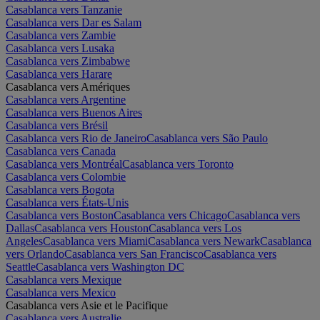
Casablanca vers Tanzanie
Casablanca vers Dar es Salam
Casablanca vers Zambie
Casablanca vers Lusaka
Casablanca vers Zimbabwe
Casablanca vers Harare
Casablanca vers Amériques
Casablanca vers Argentine
Casablanca vers Buenos Aires
Casablanca vers Brésil
Casablanca vers Rio de Janeiro
Casablanca vers São Paulo
Casablanca vers Canada
Casablanca vers Montréal
Casablanca vers Toronto
Casablanca vers Colombie
Casablanca vers Bogota
Casablanca vers États-Unis
Casablanca vers Boston
Casablanca vers Chicago
Casablanca vers
Dallas
Casablanca vers Houston
Casablanca vers Los
Angeles
Casablanca vers Miami
Casablanca vers Newark
Casablanca
vers Orlando
Casablanca vers San Francisco
Casablanca vers
Seattle
Casablanca vers Washington DC
Casablanca vers Mexique
Casablanca vers Mexico
Casablanca vers Asie et le Pacifique
Casablanca vers Australie