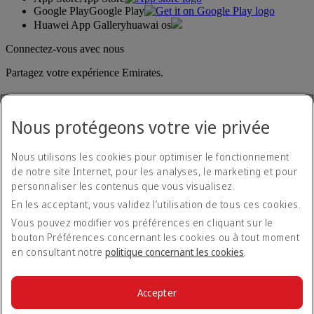
Google Play
Google Play
Huawei App Gallery
huawai os
Connectez-vous avec nous
Partagez votre expérience Emirates.
Nous protégeons votre vie privée
Nous utilisons les cookies pour optimiser le fonctionnement
de notre site Internet, pour les analyses, le marketing et pour
personnaliser les contenus que vous visualisez.
Déclaration d'accessibilité
En les acceptant, vous validez l’utilisation de tous ces cookies.
Nous contacter
Politique de confidentialité
Vous pouvez modifier vos préférences en cliquant sur le
Conditions générales
bouton Préférences concernant les cookies ou à tout moment
Politique en matière de cookies
en consultant notre
politique concernant les cookies
.
Cyber-sécurité
Déclaration de transparence vis-à-vis de la loi sur l’esclavage
moderne
Accepter
Plan du site