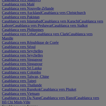
Casablanca vers Malé
Casablanca vers Nouvelle-Zélande
Casablanca vers Auckland
Casablanca vers Christchurch
Casablanca vers Pakistan
Casablanca vers Islamabad
Casablanca vers Karachi
Casablanca vers
Lahore
Casablanca vers Peshawar
Casablanca vers Sialkot
Casablanca vers Philippines
Casablanca vers Cebu
Casablanca vers Clark
Casablanca vers
Manille
Casablanca vers République de Corée
Casablanca vers Séoul
Casablanca vers Seychelles
Casablanca vers Seychelles
Casablanca vers Singapour
Casablanca vers Singapour
Casablanca vers Sri Lanka
Casablanca vers Colombo
Casablanca vers Taïwan, Chine
Casablanca vers Taipei
Casablanca vers Thaïlande
Casablanca vers Bangkok
Casablanca vers Phuket
Casablanca vers Vietnam
Casablanca vers Da Nang
Casablanca vers Hanoï
Casablanca vers
Hô Chi Minh-Ville