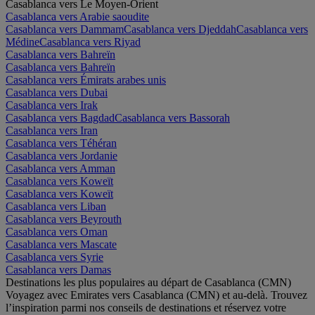
Casablanca vers Le Moyen-Orient
Casablanca vers Arabie saoudite
Casablanca vers Dammam
Casablanca vers Djeddah
Casablanca vers
Médine
Casablanca vers Riyad
Casablanca vers Bahreïn
Casablanca vers Bahreïn
Casablanca vers Émirats arabes unis
Casablanca vers Dubai
Casablanca vers Irak
Casablanca vers Bagdad
Casablanca vers Bassorah
Casablanca vers Iran
Casablanca vers Téhéran
Casablanca vers Jordanie
Casablanca vers Amman
Casablanca vers Koweït
Casablanca vers Koweït
Casablanca vers Liban
Casablanca vers Beyrouth
Casablanca vers Oman
Casablanca vers Mascate
Casablanca vers Syrie
Casablanca vers Damas
Destinations les plus populaires au départ de Casablanca (CMN)
Voyagez avec Emirates vers Casablanca (CMN) et au-delà. Trouvez
l’inspiration parmi nos conseils de destinations et réservez votre