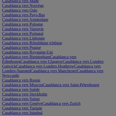
Casablanca vers Malte
Casablanca vers Norvège
Casablanca vers Oslo
Casablanca vers Pays-Bas
Casablanca vers Amsterdam
Casablanca vers Pologne
Casablanca vers Varsovie
Casablanca vers Portugal
Casablanca vers Lisbonne
Casablanca vers République tchèque
Casablanca vers Prague
Casablanca vers Royaume-Uni
Casablanca vers Birmingham
Casablanca vers
Édimbourg
Casablanca vers Glasgow
Casablanca vers Londres
Gatwick
Casablanca vers Londres Heathrow
Casablanca vers
Londres-Stansted
Casablanca vers Manchester
Casablanca vers
Newcastle
Casablanca vers Russie
Casablanca vers Moscou
Casablanca vers Saint-Pétersbourg
Casablanca vers Suède
Casablanca vers Stockholm
Casablanca vers Suisse
Casablanca vers Genève
Casablanca vers Zurich
Casablanca vers Turquie
Casablanca vers Istanbul