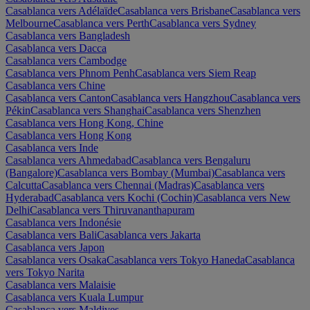
Casablanca vers Adélaïde
Casablanca vers Brisbane
Casablanca vers
Melbourne
Casablanca vers Perth
Casablanca vers Sydney
Casablanca vers Bangladesh
Casablanca vers Dacca
Casablanca vers Cambodge
Casablanca vers Phnom Penh
Casablanca vers Siem Reap
Casablanca vers Chine
Casablanca vers Canton
Casablanca vers Hangzhou
Casablanca vers
Pékin
Casablanca vers Shanghai
Casablanca vers Shenzhen
Casablanca vers Hong Kong, Chine
Casablanca vers Hong Kong
Casablanca vers Inde
Casablanca vers Ahmedabad
Casablanca vers Bengaluru
(Bangalore)
Casablanca vers Bombay (Mumbai)
Casablanca vers
Calcutta
Casablanca vers Chennai (Madras)
Casablanca vers
Hyderabad
Casablanca vers Kochi (Cochin)
Casablanca vers New
Delhi
Casablanca vers Thiruvananthapuram
Casablanca vers Indonésie
Casablanca vers Bali
Casablanca vers Jakarta
Casablanca vers Japon
Casablanca vers Osaka
Casablanca vers Tokyo Haneda
Casablanca
vers Tokyo Narita
Casablanca vers Malaisie
Casablanca vers Kuala Lumpur
Casablanca vers Maldives