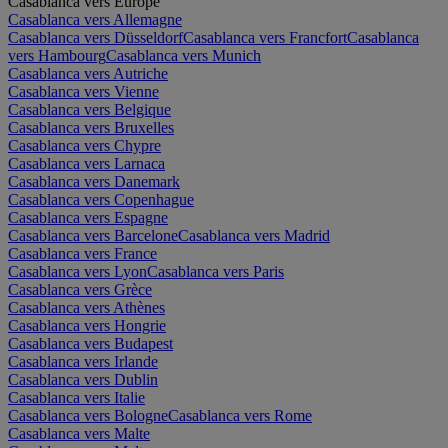
Casablanca vers Europe
Casablanca vers Allemagne
Casablanca vers Düsseldorf
Casablanca vers Francfort
Casablanca
vers Hambourg
Casablanca vers Munich
Casablanca vers Autriche
Casablanca vers Vienne
Casablanca vers Belgique
Casablanca vers Bruxelles
Casablanca vers Chypre
Casablanca vers Larnaca
Casablanca vers Danemark
Casablanca vers Copenhague
Casablanca vers Espagne
Casablanca vers Barcelone
Casablanca vers Madrid
Casablanca vers France
Casablanca vers Lyon
Casablanca vers Paris
Casablanca vers Grèce
Casablanca vers Athènes
Casablanca vers Hongrie
Casablanca vers Budapest
Casablanca vers Irlande
Casablanca vers Dublin
Casablanca vers Italie
Casablanca vers Bologne
Casablanca vers Rome
Casablanca vers Malte