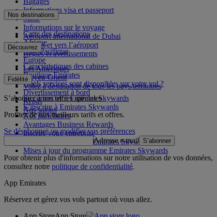
Bagages
Informations visa et passeport
Nos destinations
Santé
Informations sur le voyage
Carte des destinations
Aéroport international de Dubai
Afrique
Depuis et vers l’aéroport
Découvrez
Asie-Pacifique
Règles et avertissements
Europe
Caractéristiques des cabines
Les Amériques
Boutique Emirates
Moyen-Orient
Fidélité
Quels services sont disponibles sur votre vol ?
Volez à destination de tous les pays/territoires
Divertissement à bord
S’abonner à nos offres spéciales
Se connecter à Emirates Skywards
Repas
S’inscrire à Emirates Skywards
Nos salons
Profitez de nos meilleurs tarifs et offres.
Nos partenaires
Avantages Business Rewards
Se désabonner ou modifier vos préférences
Inscrire votre entreprise
Adresse e-mail
S’abonner
Règles du programme Emirates Skywards
Mises à jour du programme Emirates Skywards
Pour obtenir plus d'informations sur notre utilisation de vos données,
consultez notre
politique de confidentialité
.
App Emirates
Réservez et gérez vos vols partout où vous allez.
App Store
App Store