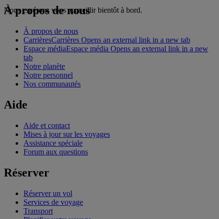
À propos de nous
Nous espérons vous accueillir bientôt à bord.
À propos de nous
Carrières
Carrières Opens an external link in a new tab
Espace média
Espace média Opens an external link in a new
tab
Notre planète
Notre personnel
Nos communautés
Aide
Aide et contact
Mises à jour sur les voyages
Assistance spéciale
Forum aux questions
Réserver
Réserver un vol
Services de voyage
Transport