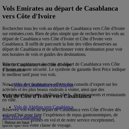
Vols Emirates au départ de Casablanca
vers Côte d'Ivoire
Rechercher tous les vols au départ de Casablanca vers Côte d'Ivoire
sur emirates.com. Rien de plus simple que de rechercher les vols au
départ de Casablanca vers Côte d'Ivoire et Côte d'Ivoire vers
Casablanca. Il suffit de parcourir la liste des villes desservies au
départ de Casablanca et de sélectionner votre destination pour voir
nos horaires de vols et guides des destinations.
Réservez rapidement des vols au départ de Casablanca vers Côte
Vols de Casablanca vers Côte d'Ivoire
d'Ivoire en toute sécurité. Le symbole de garantie Best Price indique
1 destination
le meilleur tarif pour vos vols.
Nos guides des destinations offrent des conseils d’expert sur les
Vols de Casablanca vers Abidjan
activités et les plus beaux endroits à visiter, ainsi que des
recommandations des meilleurs hôtels, divertissements et restaurants
Vols de Côte d'Ivoire vers Casablanca
en ville.
Vols de Abidjan vers Casablanca
Réservez vos vols au départ de Casablanca vers Côte d'Ivoire dès
aujourd’hui pour faire l’expérience de repas gastronomiques, de
Vols vers Casablanca
divertissements primés en vol et de notre service exceptionnel,
Retour en haut
quelle que soit votre classe de voyage.