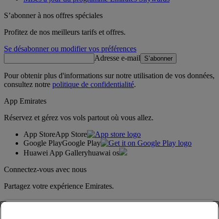
S’abonner à nos offres spéciales
Profitez de nos meilleurs tarifs et offres.
Se désabonner ou modifier vos préférences
Adresse e-mail
S’abonner
Pour obtenir plus d'informations sur notre utilisation de vos données,
consultez notre
politique de confidentialité
.
App Emirates
Réservez et gérez vos vols partout où vous allez.
App Store
App Store
Google Play
Google Play
Huawei App Gallery
huawai os
Connectez-vous avec nous
Partagez votre expérience Emirates.