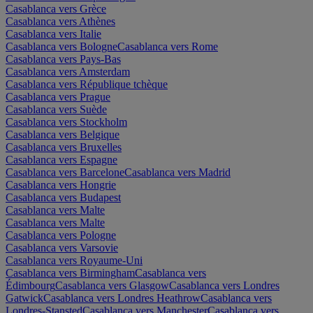
Casablanca vers Grèce
Casablanca vers Athènes
Casablanca vers Italie
Casablanca vers Bologne
Casablanca vers Rome
Casablanca vers Pays-Bas
Casablanca vers Amsterdam
Casablanca vers République tchèque
Casablanca vers Prague
Casablanca vers Suède
Casablanca vers Stockholm
Casablanca vers Belgique
Casablanca vers Bruxelles
Casablanca vers Espagne
Casablanca vers Barcelone
Casablanca vers Madrid
Casablanca vers Hongrie
Casablanca vers Budapest
Casablanca vers Malte
Casablanca vers Malte
Casablanca vers Pologne
Casablanca vers Varsovie
Casablanca vers Royaume-Uni
Casablanca vers Birmingham
Casablanca vers
Édimbourg
Casablanca vers Glasgow
Casablanca vers Londres
Gatwick
Casablanca vers Londres Heathrow
Casablanca vers
Londres-Stansted
Casablanca vers Manchester
Casablanca vers