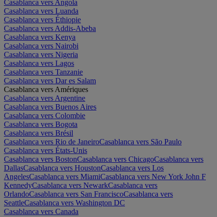
Casablanca vers Angola
Casablanca vers Luanda
Casablanca vers Éthiopie
Casablanca vers Addis-Abeba
Casablanca vers Kenya
Casablanca vers Nairobi
Casablanca vers Nigeria
Casablanca vers Lagos
Casablanca vers Tanzanie
Casablanca vers Dar es Salam
Casablanca vers Amériques
Casablanca vers Argentine
Casablanca vers Buenos Aires
Casablanca vers Colombie
Casablanca vers Bogota
Casablanca vers Brésil
Casablanca vers Rio de Janeiro
Casablanca vers São Paulo
Casablanca vers États-Unis
Casablanca vers Boston
Casablanca vers Chicago
Casablanca vers
Dallas
Casablanca vers Houston
Casablanca vers Los
Angeles
Casablanca vers Miami
Casablanca vers New York John F
Kennedy
Casablanca vers Newark
Casablanca vers
Orlando
Casablanca vers San Francisco
Casablanca vers
Seattle
Casablanca vers Washington DC
Casablanca vers Canada