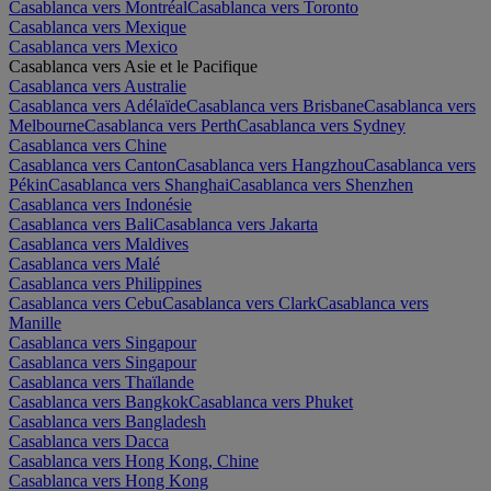
Casablanca vers Montréal
Casablanca vers Toronto
Casablanca vers Mexique
Casablanca vers Mexico
Casablanca vers Asie et le Pacifique
Casablanca vers Australie
Casablanca vers Adélaïde
Casablanca vers Brisbane
Casablanca vers
Melbourne
Casablanca vers Perth
Casablanca vers Sydney
Casablanca vers Chine
Casablanca vers Canton
Casablanca vers Hangzhou
Casablanca vers
Pékin
Casablanca vers Shanghai
Casablanca vers Shenzhen
Casablanca vers Indonésie
Casablanca vers Bali
Casablanca vers Jakarta
Casablanca vers Maldives
Casablanca vers Malé
Casablanca vers Philippines
Casablanca vers Cebu
Casablanca vers Clark
Casablanca vers
Manille
Casablanca vers Singapour
Casablanca vers Singapour
Casablanca vers Thaïlande
Casablanca vers Bangkok
Casablanca vers Phuket
Casablanca vers Bangladesh
Casablanca vers Dacca
Casablanca vers Hong Kong, Chine
Casablanca vers Hong Kong