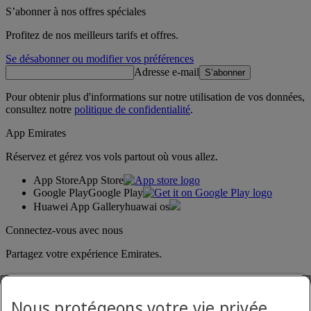
S’abonner à nos offres spéciales
Profitez de nos meilleurs tarifs et offres.
Se désabonner ou modifier vos préférences
Adresse e-mail
S’abonner
Pour obtenir plus d'informations sur notre utilisation de vos données,
consultez notre
politique de confidentialité
.
App Emirates
Réservez et gérez vos vols partout où vous allez.
App Store
App Store
Google Play
Google Play
Huawei App Gallery
huawai os
Connectez-vous avec nous
Partagez votre expérience Emirates.
Nous protégeons votre vie privée