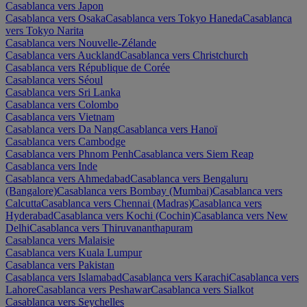
Casablanca vers Japon
Casablanca vers Osaka
Casablanca vers Tokyo Haneda
Casablanca
vers Tokyo Narita
Casablanca vers Nouvelle-Zélande
Casablanca vers Auckland
Casablanca vers Christchurch
Casablanca vers République de Corée
Casablanca vers Séoul
Casablanca vers Sri Lanka
Casablanca vers Colombo
Casablanca vers Vietnam
Casablanca vers Da Nang
Casablanca vers Hanoï
Casablanca vers Cambodge
Casablanca vers Phnom Penh
Casablanca vers Siem Reap
Casablanca vers Inde
Casablanca vers Ahmedabad
Casablanca vers Bengaluru
(Bangalore)
Casablanca vers Bombay (Mumbai)
Casablanca vers
Calcutta
Casablanca vers Chennai (Madras)
Casablanca vers
Hyderabad
Casablanca vers Kochi (Cochin)
Casablanca vers New
Delhi
Casablanca vers Thiruvananthapuram
Casablanca vers Malaisie
Casablanca vers Kuala Lumpur
Casablanca vers Pakistan
Casablanca vers Islamabad
Casablanca vers Karachi
Casablanca vers
Lahore
Casablanca vers Peshawar
Casablanca vers Sialkot
Casablanca vers Seychelles