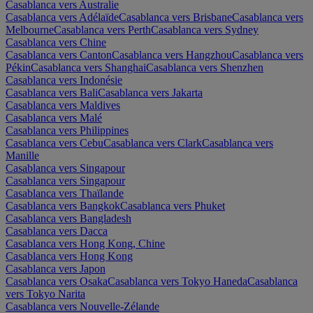
Casablanca vers Australie
Casablanca vers Adélaïde
Casablanca vers Brisbane
Casablanca vers
Melbourne
Casablanca vers Perth
Casablanca vers Sydney
Casablanca vers Chine
Casablanca vers Canton
Casablanca vers Hangzhou
Casablanca vers
Pékin
Casablanca vers Shanghai
Casablanca vers Shenzhen
Casablanca vers Indonésie
Casablanca vers Bali
Casablanca vers Jakarta
Casablanca vers Maldives
Casablanca vers Malé
Casablanca vers Philippines
Casablanca vers Cebu
Casablanca vers Clark
Casablanca vers
Manille
Casablanca vers Singapour
Casablanca vers Singapour
Casablanca vers Thaïlande
Casablanca vers Bangkok
Casablanca vers Phuket
Casablanca vers Bangladesh
Casablanca vers Dacca
Casablanca vers Hong Kong, Chine
Casablanca vers Hong Kong
Casablanca vers Japon
Casablanca vers Osaka
Casablanca vers Tokyo Haneda
Casablanca
vers Tokyo Narita
Casablanca vers Nouvelle-Zélande