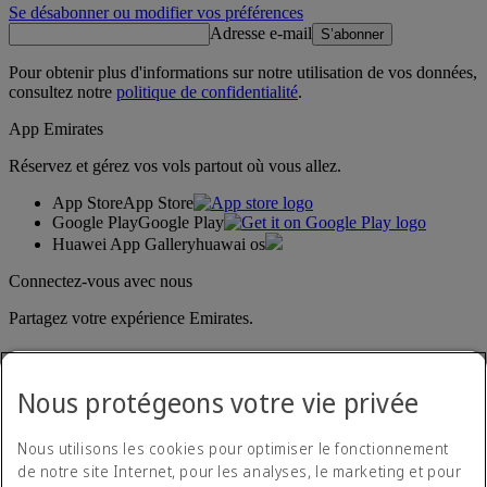
Se désabonner ou modifier vos préférences
Adresse e-mail
S’abonner
Pour obtenir plus d'informations sur notre utilisation de vos données,
consultez notre
politique de confidentialité
.
App Emirates
Réservez et gérez vos vols partout où vous allez.
App Store
App Store
Google Play
Google Play
Huawei App Gallery
huawai os
Connectez-vous avec nous
Partagez votre expérience Emirates.
Nous protégeons votre vie privée
Nous utilisons les cookies pour optimiser le fonctionnement
de notre site Internet, pour les analyses, le marketing et pour