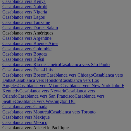
Casablanca vers Kenya
Casablanca vers Nairobi
Casablanca vers Nigeria
Casablanca vers Lagos
Casablanca vers Tanzanie
Casablanca vers Dar es Salam
Casablanca vers Amériques
Casablanca vers Argentine
Casablanca vers Buenos Aires
Casablanca vers Colombie
Casablanca vers Bogota
Casablanca vers Brésil
Casablanca vers Rio de Janeiro
Casablanca vers São Paulo
Casablanca vers États-Unis
Casablanca vers Boston
Casablanca vers Chicago
Casablanca vers
Dallas
Casablanca vers Houston
Casablanca vers Los
Angeles
Casablanca vers Miami
Casablanca vers New York John F
Kennedy
Casablanca vers Newark
Casablanca vers
Orlando
Casablanca vers San Francisco
Casablanca vers
Seattle
Casablanca vers Washington DC
Casablanca vers Canada
Casablanca vers Montréal
Casablanca vers Toronto
Casablanca vers Mexique
Casablanca vers Mexico
Casablanca vers Asie et le Pacifique