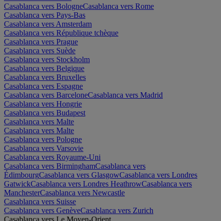
Casablanca vers Bologne
Casablanca vers Rome
Casablanca vers Pays-Bas
Casablanca vers Amsterdam
Casablanca vers République tchèque
Casablanca vers Prague
Casablanca vers Suède
Casablanca vers Stockholm
Casablanca vers Belgique
Casablanca vers Bruxelles
Casablanca vers Espagne
Casablanca vers Barcelone
Casablanca vers Madrid
Casablanca vers Hongrie
Casablanca vers Budapest
Casablanca vers Malte
Casablanca vers Malte
Casablanca vers Pologne
Casablanca vers Varsovie
Casablanca vers Royaume-Uni
Casablanca vers Birmingham
Casablanca vers
Édimbourg
Casablanca vers Glasgow
Casablanca vers Londres
Gatwick
Casablanca vers Londres Heathrow
Casablanca vers
Manchester
Casablanca vers Newcastle
Casablanca vers Suisse
Casablanca vers Genève
Casablanca vers Zurich
Casablanca vers Le Moyen-Orient