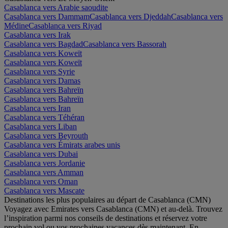
Casablanca vers Arabie saoudite
Casablanca vers Dammam
Casablanca vers Djeddah
Casablanca vers
Médine
Casablanca vers Riyad
Casablanca vers Irak
Casablanca vers Bagdad
Casablanca vers Bassorah
Casablanca vers Koweït
Casablanca vers Koweït
Casablanca vers Syrie
Casablanca vers Damas
Casablanca vers Bahreïn
Casablanca vers Bahreïn
Casablanca vers Iran
Casablanca vers Téhéran
Casablanca vers Liban
Casablanca vers Beyrouth
Casablanca vers Émirats arabes unis
Casablanca vers Dubai
Casablanca vers Jordanie
Casablanca vers Amman
Casablanca vers Oman
Casablanca vers Mascate
Destinations les plus populaires au départ de Casablanca (CMN)
Voyagez avec Emirates vers Casablanca (CMN) et au-delà. Trouvez
l’inspiration parmi nos conseils de destinations et réservez votre
prochain vol ou vos prochaines vacances dès maintenant. En