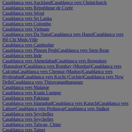
Casablanca vers Auckland
Casablanca vers Christchurch
Casablanca vers République de Corée
Casablanca vers Séoul
Casablanca vers Sri Lanka
Casablanca vers Colombo
Casablanca vers Vietnam
Casablanca vers Da Nang
Casablanca vers Hanoï
Casablanca vers
Hô Chi Minh-Ville
Casablanca vers Cambodge
Casablanca vers Phnom Penh
Casablanca vers Siem Reap
Casablanca vers Inde
Casablanca vers Ahmedabad
Casablanca vers Bengaluru
(Bangalore)
Casablanca vers Bombay (Mumbai)
Casablanca vers
Calcutta
Casablanca vers Chennai (Madras)
Casablanca vers
Hyderabad
Casablanca vers Kochi (Cochin)
Casablanca vers New
Delhi
Casablanca vers Thiruvananthapuram
Casablanca vers Malaisie
Casablanca vers Kuala Lumpur
Casablanca vers Pakistan
Casablanca vers Islamabad
Casablanca vers Karachi
Casablanca vers
Lahore
Casablanca vers Peshawar
Casablanca vers Sialkot
Casablanca vers Seychelles
Casablanca vers Seychelles
Casablanca vers Taïwan, Chine
Casablanca vers Taipei