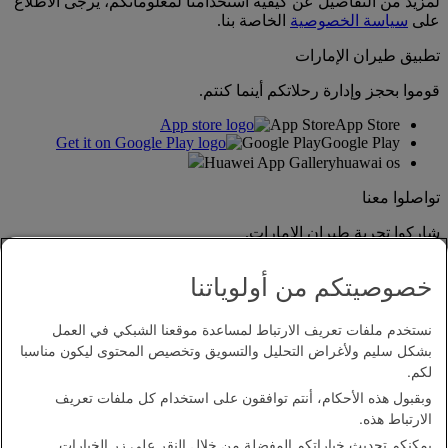
لمزيد من التفاصيل عن كيفية استخدامنا لمعلوماتكم، يرجى الاطلاع
على
سياسة الخصوصية
الخاصة بنا.
تطبيق طيران الإمارات
قوموا بحجز وإدارة رحلاتكم أينما كنتم.
App Store
App Store
Google Play
Google Play
Huawei App Gallery
huawai os
تواصلوا معنا
شاركوا تجربة طيران الإمارات.
خصوصيتكم من أولوياتنا
نستخدم ملفات تعريف الارتباط لمساعدة موقعنا الشبكي في العمل
بشكل سليم ولأغراض التحليل والتسويق وتخصيص المحتوى ليكون مناسبا
لكم.
وبقبول هذه الأحكام، أنتم توافقون على استخدام كل ملفات تعريف
بيان إمكانية الدخول
الارتباط هذه.
اتصل بنا
يمكنكم تحديث خياراتكم المفضلة من خلال النقر على زر الخيارات
سياسة الخصوصية