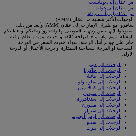
من عمّان إلى بودابست
من عمّان إلى هولندا
من عمّان إلى أمستردام
الوجهات الأكثر شعبية من عمّان (AMM)
سافروا مع طيران الإمارات إلى عمّان (AMM) وأبعد من ذلك.
استوحوا الإلهام من وجهاتنا الموصى بها واحجزوا رحلتكم أو عطلتكم
المقبلة اليوم. واستمتعوا براحة فائقة ووجبات شهية ونظام ترفيه
حائز على جوائز أثناء الرحلة، سواء اخترتم السفر في الدرجة
السياحية أو الدرجة السياحية الممتازة أو درجة الأعمال أو الدرجة
الأولى.
الرحلات إلى دبي
الرحلات إلى جاكرتا
الرحلات إلى مانيلا
الرحلات إلى ساو باولو
الرحلات إلى كوالالمبور
الرحلات إلى سيدني
الرحلات إلى سنغافورة
الرحلات إلى ملبورن
الرحلات إلى سيول
الرحلات إلى لوس أنجلوس
الرحلات إلى سيبو
الرحلات إلى بيرث