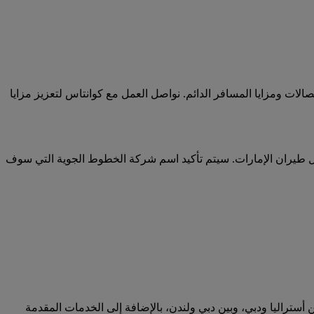
لات ومزايا المسافر الدائم. نواصل العمل مع كوانتاس لتعزيز مزايا
يران الإمارات ضمن السلسلة 5000 من قبل كوانتاس، بينما يتم تسيير رحلات كوانتاس ضمن السلسلة 8000 من قبل طيران الإمارات. سيتم تأكيد اسم شركة الخطوط الجوية التي سوف
ين أستراليا ودبي، وبين دبي ولندن، بالإضافة إلى الخدمات المقدمة