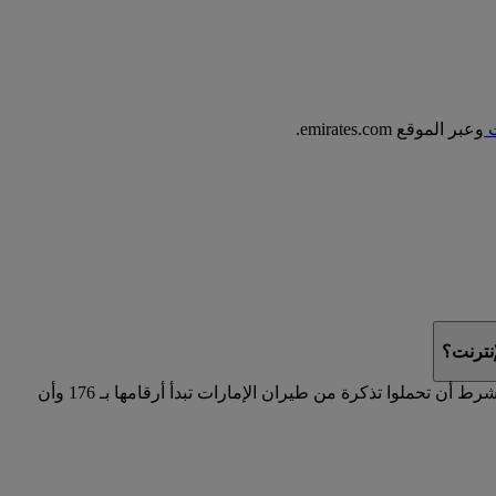
ت
وعبر الموقع emirates.com.
نترنت؟
على موقع emirates.com في حال حجزتم رحلة تشغلها كوانتاس، بشرط أن تحملوا تذكرة من طيران الإمارات تبدأ أرقامها بـ 176 وأن