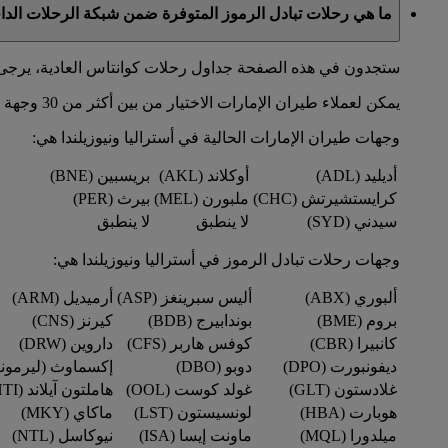
ما هي رحلات تبادل الرموز المتوفرة ضمن شبكة الرحلات الدا
ستجدون في هذه الصفحة جداول رحلات كوانتاس العادية، يرجى 
يمكن لعملاء طيران الإمارات الاختيار من بين أكثر من 30 وجهة في أستراليا ونيوزيلندا عبر شبكة رحلات كوانتاس.
وجهات طيران الإمارات الحالية في أستراليا ونيوزيلندا هي:
أديليد (ADL)
أوكلاند (AKL)
بريسبين (BNE)
كرايستشيرتش (CHC)
ملبورن (MEL)
بيرث (PER)
سيدني (SYD)
لا ينطبق
لا ينطبق
وجهات رحلات تبادل الرموز في أستراليا ونيوزيلندا هي:
ألبوري (ABX)
أليس سبرينغز (ASP)
أرميديل (ARM)
بروم (BME)
بوندابيرج (BDB)
كيرنز (CNS)
كانبيرا (CBR)
كوفس هاربر (CFS)
داروين (DRW)
ديفونبورت (DPO)
دوبو (DBO)
إكسماوث (ليرمونث) (
غلادستون (GLT)
غولد كوست (OOL)
هاملتون آيلاند (HTI)
هوبارت (HBA)
لونسيستون (LST)
ماكاي (MKY)
ميلدورا (MQL)
ماونت إيسا (ISA)
نيوكاسل (NTL)