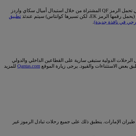
إذا كنتم على متن رحلة تسيرها كوانتاس (تحمل الرمز QF)، سوف تطبق حدود أوزان الأمتعة الخاصة بكوانتاس. يشمل ذلك الرحلات التي تحمل الرمز QF المشتراة من خلال استبدال أميال سكاي واردز
يرها كوانتاس) سيتم عندئذ
تطبيق
جي في نافذة جديدة)
.
على الرحلات الدولية ستبقى سارية على القطاعين الداخلي والدولي
Qantas.com
للمزيد
طيران الإمارات. ينطبق ذلك على جميع رحلات تبادل الرموز غير