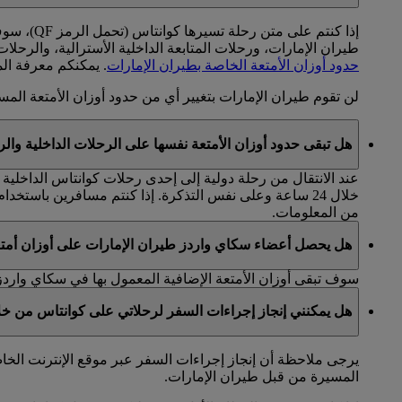
طيران الإمارات، ورحلات المتابعة الداخلية الأسترالية، والرحلات بين أستراليا 
حدود أوزان الأمتعة الخاصة بطيران الإمارات
. يمكنكم معرفة ال
لن تقوم طيران الإمارات بتغيير أي من حدود أوزان الأمتعة المسم
هل تبقى حدود أوزان الأمتعة نفسها على الرحلات الداخلية والرح
عند الانتقال من رحلة دولية إلى إحدى رحلات كوانتاس الداخلية 
خلال 24 ساعة وعلى نفس التذكرة. إذا كنتم مسافرين باستخدام تذاكر منفصلة يتعين عليكم إبراز كلا التذكرتين عند تسجيل أمتعتكم. تطبق بعض الاستثناءات والقيود. يرجى زيارة الموقع
من المعلومات.
هل يحصل أعضاء سكاي واردز طيران الإمارات على أوزان أمتعة
سوف تبقى أوزان الأمتعة الإضافية المعمول بها في سكاي واردز
هل يمكنني إنجاز إجراءات السفر لرحلاتي على كوانتاس من خل
يرجى ملاحظة أن إنجاز إجراءات السفر عبر موقع الإنترنت الخا
المسيرة من قبل طيران الإمارات.