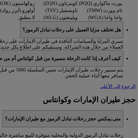
بورت ماكواري (PQQ)
كوينزتاون (ZQN)
روكهامبتون (ROK)
تام وورث (TMW)
تاونسفيل (TSV)
أولورو (أيرز روك) (AYQ
واجا واجا (WGA)
ويلينغتون (WLG)
لا ينطبق
هل تختلف مزايا العميل على رحلات تبادل الرموز؟
تسري المزايا والسياسات النافذة في طيران الإمارات على رحلات 
العملاء من خلال هذه الشراكة، وسنبقيكم على اطلاع بكل جديد.
كيف أعرف إذا كانت الرحلة مسيرة من قبل كوانتاس أم من طي
تسافر معها أثناء عملية الحجز.
الرجوع إلى الأعلى
حجز طيران الإمارات وكوانتاس
متى يمكنني حجز رحلات تبادل الرموز مع طيران الإمارات؟
رحلات تبادل الرموز الدولية والمحلية متوفرة للبيع مباشرة حاليا