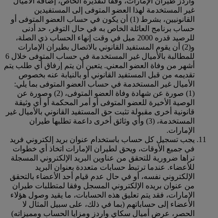
واردز طيران الإمارات، وفقا لتقديره الخاص، إضافة الأميال
غير المستخدمة لهذا العضو المتوفى إلى المستفيدين
القانونيين، بشرط (1) أن يكون في حساب العضو المتوفى أو
حساب برنامج العائلة الخاص به في حال التوفر، حد أدنى
للرصيد قدره 2000 ميل في وقت إنهاء الحساب ذي الصلة،
و(2) أن يقوم المستفيد القانوني بالاتصال بطيران الإمارات
للمطالبة بالأميال غير المستخدمة في حساب المتوفى خلال 6
أشهر من وفاة العضو المعني. يتعين أن يتم إرفاق أي طلب يتم
تقديمه من قبل المستفيد القانوني أو بالنيابة عنه بخصوص
الأميال غير المستخدمة في حساب العضو المتوفى بما يلي:
(1) صورة عن شهادة وفاة العضو المتوفى، (2) وصورة عن
الوصية الأخيرة للعضو المتوفى أو أمر المحكمة أو أي وثيقة
قانونية أخرى مقبولة تثبت حق المستفيد القانوني بالأميال غير
المستخدمة، (3) وأي وثائق أخرى داعمة تطلبها طيران
الإمارات.
يجب تسجيل كل حساب باستخدام عنوان بريد إلكتروني فريد
في جميع الأوقات، ويحق لطيران الإمارات اتخاذ أي خطوات
تراها ضرورية للتحقق من عناوين البريد الإلكتروني المسجلة
للأعضاء. عندما ترتبط حسابات متعددة بعنوان البريد
الإلكتروني نفسه، أو في حال عدم قيام أحد الأعضاء بالتحقق
من عنوان بريده الإلكتروني المسجل وفقا لمتطلبات طيران
الإمارات، فقد يتم تعليق هذه الحسابات، ما يقيد وصول هؤلاء
الأعضاء إلى حساباتهم (بما في ذلك، على سبيل المثال لا
الحصر، عرض أميال سكاي واردز ومزايا الحساب ومميزاته)