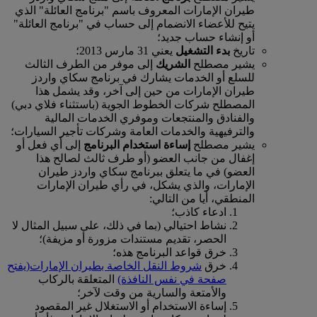
طيران الإمارات المعروف باسم "برنامج العائلة" الذي
يتيح للأعضاء الانضمام إلى حساب في "برنامج العائلة"
أو إنشاء حساب جديد؛
تاريخ
بدء التشغيل
يعني 31 مارس 2013؛
يشير مصطلح
الشريك
إلى موفر من الطرف الثالث
للسلع أو الخدمات يشارك في برنامج سكاي واردز
طيران الإمارات من حين إلى آخر، وقد يشمل هذا
المصطلح شركات الخطوط الجوية (باستثناء فلاي دبي)
والفنادق والمنتجعات وموفري الخدمات المالية
والترفيهية والخدمات العامة وشركات تأجير السيارات؛
يشير مصطلح
إساءة استخدام البرنامج
إلى أي فعل أو
إغفال من جانب العضو (أو طرف ثالث لصالح هذا
العضو) في ما يتعلق ببرنامج سكاي واردز طيران
الإمارات، والذي يشكل، في رأي طيران الإمارات
المنطقي، أيا من التالي:
ادعاء كاذب؛
نشاط احتيالي (بما في ذلك، على سبيل المثال لا
الحصر، تقديم مستندات مزورة أو مزيفة)؛
خرق قواعد البرنامج هذه؛
خرق
شروط النقل الخاصة بطيران الإمارات
(يفتح
صفحة في نفس النافذة)
المتعلقة بالركاب
والأمتعة والسارية من وقت لآخر؛
إساءة الاستخدام أو الاستغلال غير المقصود