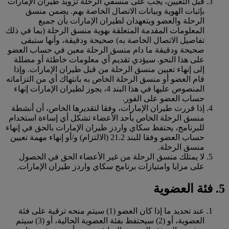
قبل التعيين، يجب على منسقي الرحلة تزويد طيران الإمارات
بإثبات الهوية وبيانات الاتصال الخاصة بهم. يضمن منسق
الرحلة والعضو ويتعهدان لطيران الإمارات بأن جميع
المعلومات المقدمة المتعلقة بهوية منسق الرحلة (بما في ذلك
تفاصيل الاتصال الخاصة به) صحيحة ودقيقة، وأنها ستبقى
صحيحة ودقيقة ما دام منسق الرحلة معين في حساب العضو
على هذا النحو. سيؤدي تقديم أي معلومات خاطئة أو مضللة
إلى إنهاء تعيين منسق الرحلة من قبل طيران الإمارات. وإذا
قام العضو أو منسق الرحلة الخاص به بانتهاك أي من التزاماته
المنصوص عليها في هذا البند 4، يجوز لطيران الإمارات إنهاء
حساب العضو على الفور.
إذا قررت طيران الإمارات، وفقا لتقديرها الخاص، أن أنشطة
منسق الرحلة الخاص بأحد الأعضاء تشكل أي إساءة استخدام
للبرنامج، يحتفظ سكاي واردز طيران الإمارات بالحق في إنهاء
حساب العضو وفقا للبند 21.2 (الالتزام) و/أو إنهاء مهمة تعيين
منسق الرحلة.
لا يمتلك منسق الرحلة من غير الأعضاء الحق في الحصول
على مزايا وامتيازات برنامج سكاي واردز طيران الإمارات.
5. فئة العضوية
عند تحديد ما إذا كان العضو (1) سيتم منحه ترقية على فئة
العضوية، أو (2) سيحتفظ بفئة العضوية الحالية، أو (3) سيتم