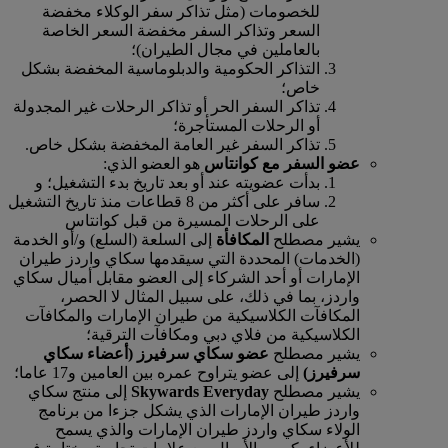
للخصومات (مثل تذاكر سفر الوكلاء مخفضة
السعر وتذاكر السفر مخفضة السعر الخاصة
بالعاملين في مجال الطيران)؛
التذاكر الحكومية والدبلوماسية المخفضة بشكل
خاص؛
تذاكر السفر الحر أو تذاكر الرحلات غير المجدولة
أو الرحلات المستأجرة؛
تذاكر السفر غير العامة المخفضة بشكل خاص.
عضو السفر مع كوانتاس
هو العضو الذي:
بدأت عضويته عند أو بعد تاريخ بدء التشغيل؛ و
سافر على أكثر من 8 قطاعات منذ تاريخ التشغيل
على الرحلات المسيرة من قبل كوانتاس
يشير مصطلح
المكافأة
إلى السلعة (السلع) و/أو الخدمة
(الخدمات) المحددة التي سيقدمها سكاي واردز طيران
الإمارات أو أحد الشركاء إلى العضو مقابل أميال سكاي
واردز، بما في ذلك، على سبيل المثال لا الحصر،
المكافآت الكلاسيكية من طيران الإمارات والمكافآت
الكلاسيكية من فلاي دبي ومكافآت الترقية؛
يشير مصطلح
عضو سكاي سرفيرز (أعضاء سكاي
سرفيرز)
إلى عضو يتراوح عمره بين العامين و17 عاما؛
يشير مصطلح
Skywards Everyday
إلى منتج سكاي
واردز طيران الإمارات الذي يشكل جزءا من برنامج
الولاء سكاي واردز طيران الإمارات والذي يسمح