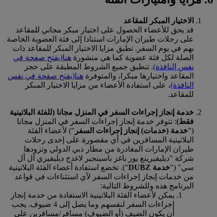
الاختيار المبكر للمقاعد
قد يحق للأعضاء الحصول على اختيار مبكر مجاني للمقاعد
على رحلات طيران الإمارات استنادا إلى فئة العضوية الخاصة
بهم في يوم السفر. تطبق مزايا الاختيار المبكر للمقاعد ذات
الصلة لكل فئة عضوية كما هي منشورة
هنا
(يفتح صفحة في
نفس النافذة)
. تنطبق جميع الشروط المطبقة على حجز
المقاعد واختيارها مبكرا، والمتوفرة
هنا
(يفتح صفحة في نفس
النافذة)
، على استفادة الأعضاء من مزايا الاختيار المبكر
للمقاعد.
خدمة إنجاز إجراءات السفر في المنزل مجانا (للفئة البلاتينية
فقط)
: تتوفر خدمة إنجاز إجراءات السفر في المنزل مجانا
("
خدمة (خدمات) إنجاز إجراءات السفر
") لأعضاء الفئة
البلاتينية المسافرين في أي مقصورة على إحدى رحلات
طيران الإمارات المغادرة من مطار دبي الدولي وتزودها
شركة "ديليفيرينغ يور باغز باسينجير لاغدج ديليفيري أل أل
سي" ("
خدمة DUBZ
"). تخضع استفادة أعضاء الفئة البلاتينية
من خدمات إنجاز إجراءات السفر لأي استثناءات في قواعد
البرنامج هذه وللشروط التالية:
يمكن لأعضاء الفئة البلاتينية الاستفادة من خدمة إنجاز
إجراءات السفر لنفسهم وما يصل إلى 4 ضيوف. يجب
أن يكون الضيف (أو الضيوف) مسافر/مسافرين على