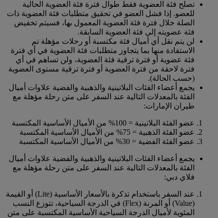
تصلح فئة العضوية فقط طوال فترة فئة العضوية الحالية
للعضو. إذا فشل العضو في تحقيق متطلبات فئة العضوية ذات
الصلة خلال فترة فئة العضوية المعمول بها، فسيتم تخفيض
فئة عضويته إلى فئة العضوية السابقة.
لن يتم نقل أي أميال فئة مكتسبة أو رحلات مؤهلة تم
الاستفادة منها بما يتجاوز متطلبات فئة العضوية في أي فترة
فئة عضوية أو فترة ترقية فئة العضوية، ولن تساهم في أي
فترة لاحقة من فترة العضوية أو فترة ترقية مستوى العضوية
(حسب الحالة).
يجمع أعضاء الفئات البلاتينية والذهبية والفضية علاوات أميال
الفئة بالمعدلات التالية عند السفر على متن رحلة مؤهلة مع
طيران الإمارات:
عضو الفئة البلاتينية = 100% من الأميال الأساسية المكتسبة
عضو الفئة الذهبية = 75% من الأميال الأساسية المكتسبة
عضو الفئة الفضية = 30% من الأميال الأساسية المكتسبة
يجمع أعضاء الفئات البلاتينية والذهبية والفضية علاوات أميال
الفئة بالمعدلات التالية عند السفر على متن رحلة مؤهلة مع
فلاي دبي:
عند السفر باستخدام تذكرة بالأسعار الأساسية (Lite) أو القيمة
(Value) أو المرنة (Flex) في الدرجة السياحية، تتوزع النسب
المئوية لأميال الدرجة السياحية الأساسية المكتسبة على متن