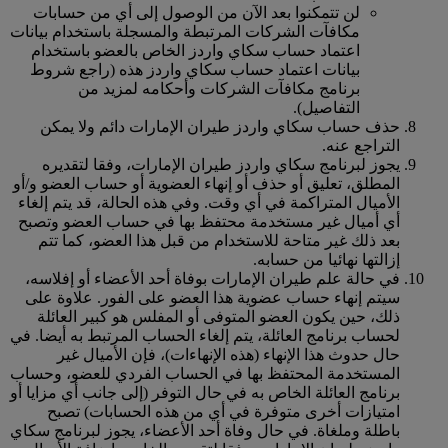
لن تتمكنوا بعد الآن من الوصول إلى أي من حسابات
مكافآت الشركات المرتبطة والمسجلة باستخدام بيانات
اعتماد حساب سكاي واردز الخاص بالعضو باستخدام
بيانات اعتماد حساب سكاي واردز هذه (راجع شروط
برنامج مكافآت الشركات وأحكامه لمزيد من
التفاصيل).
حذف حساب سكاي واردز طيران الإمارات دائم ولا يمكن
التراجع عنه.
يجوز لبرنامج سكاي واردز طيران الإمارات، وفقا لتقديره
المطلق، تعليق أو حذف أو إنهاء العضوية أو حساب العضو و/أو
الأميال المتراكمة في أي وقت. وفي هذه الحالة، قد يتم إلغاء
أي أميال غير مستخدمة محتفظ بها في حساب العضو وتصبح
بعد ذلك غير متاحة للاستخدام من قبل هذا العضو، كما تتم
إزالتها نهائيا من حسابه.
في حالة علم طيران الإمارات بوفاة أحد الأعضاء أو إفلاسه،
سيتم إنهاء حساب عضوية هذا العضو على الفور. علاوة على
ذلك، حين يكون العضو المتوفى أو المفلس هو كبير العائلة
لحساب برنامج العائلة، يتم إلغاء الحساب المرتبط به أيضا. في
حال حدوث هذا الإنهاء (هذه الإنهاءات)، فإن الأميال غير
المستخدمة المحتفظ بها في الحساب الفردي للعضو، وحساب
برنامج العائلة الخاص به في حال التوفر (إلى جانب أي مزايا أو
امتيازات أخرى متوفرة في أي من هذه الحسابات) تصبح
باطلة وملغاة. في حال وفاة أحد الأعضاء، يجوز لبرنامج سكاي