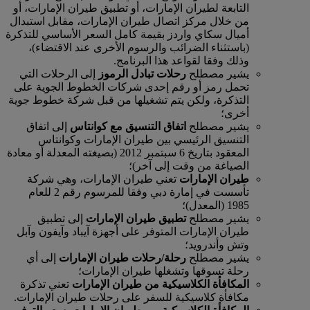
التابعة لطيران الإمارات، أو تطبيق طيران الإمارات، أو
من خلال مركز اتصال طيران الإمارات، مقابل استبدال
أميال سكاي واردز بقيمة كامل السعر الأساسي للتذكرة
(باستثناء الضرائب والرسوم الأخرى عند الاقتضاء)،
وذلك وفقا لقواعد هذا البرنامج.
يشير مصطلح
رحلات تبادل الرموز
إلى الرحلات التي
تحمل رمز أو رقم إحدى شركات الخطوط الجوية على
التذكرة، ولكن يتم تشغيلها من قبل شركة خطوط جوية
أخرى؛
يشير مصطلح
اتفاق التنسيق مع كوانتاس
إلى اتفاق
التنسيق الرئيسي بين طيران الإمارات وكوانتاس
المعقود بتاريخ 6 سبتمبر 2012 (بصيغته المعدلة أو معادة
الصياغة من وقت إلى آخر)؛
طيران الإمارات
تعني طيران الإمارات، وهي شركة
تأسست في إمارة دبي وفقا للمرسوم رقم 2 للعام
1985 (المعدل)؛
يشير مصطلح
تطبيق طيران الإمارات
إلى تطبيق
طيران الإمارات المتوفر على أجهزة آيباد وآيفون وآبل
وتش وأندرويد؛
يشير مصطلح
رحلة/رحلات طيران الإمارات
إلى أي
رحلة تسوقها وتشغلها طيران الإمارات؛
المكافأة الكلاسيكية من طيران الإمارات
تعني تذكرة
مكافأة كلاسيكية للسفر على رحلات طيران الإمارات.