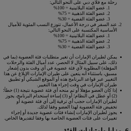
رحلة مع فلاي دبي على النحو التالي:
عضو الفئة البلاتينية = 100%
عضو الفئة الذهبية = 75%
عضو الفئة الفضية = 30%
عند السفر في درجة الأعمال، تتوزع النسب المئوية للأميال
الأساسية المكتسبة على النحو التالي:
عضو الفئة البلاتينية = 100%
عضو الفئة الذهبية = 75%
عضو الفئة الفضية = 30%
يمكن لطيران الإمارات أن تغير متطلبات فئة العضوية (بما في
ذلك، على سبيل المثال لا الحصر، عدد أميال الفئة والرحلات
المؤهلة) المطلوبة لأي فئة عضوية في أي وقت بدون إشعار
مسبق، باستثناء أنه يتعين على طيران الإمارات الإبلاغ عن هذا
التغيير عبر قواعد البرنامج هذه أو الموقع الشبكي أو تطبيق
طيران الإمارات في وقت إجراء هذا التغيير.
إذا كان العضو مؤهلا أو تم منحه أي فئة عضوية نتيجة (1) خطأ؛
(2) أو عطل في النظام؛ أو (3) إساءة استخدام البرنامج، يجوز
لطيران الإمارات حجب أي ترقية إلى أي فئة عضوية أو
تخفيض فئة العضوية لهذا العضو وفقا لذلك.
يجوز لطيران الإمارات إنشاء فئات عضوية جديدة أو إجراء
تغييرات على فئات العضوية الخاصة بها وفقا لتقديرها الخاص.
6. مزايا وامتيازات الفئة