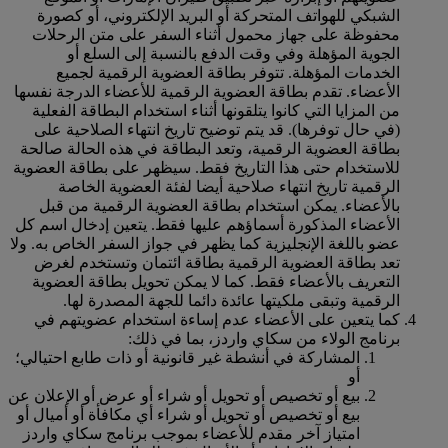
الشبكي للهواتف المتحركة أو البريد الإلكتروني، أو كصورة
محفوظة على جهاز محمول أثناء السفر على متن الرحلات
الجوية المؤهلة وفي وقت الدفع بالنسبة إلى السلع أو
الخدمات المؤهلة. تتوفر بطاقة العضوية الرقمية لجميع
الأعضاء. تقدم بطاقة العضوية الرقمية للأعضاء الدرجة نفسها
من المزايا التي كانوا يتلقونها أثناء استخدام البطاقة الفعلية
(في حال توفرها). قد يتم توضيح تاريخ انتهاء الصلاحية على
بطاقة العضوية الرقمية، وتعد البطاقة في هذه الحالة صالحة
للاستخدام حتى هذا التاريخ فقط. سيظهر على بطاقة العضوية
الرقمية تاريخ انتهاء صلاحية أيضا لفئة العضوية الخاصة
بالأعضاء. يمكن استخدام بطاقة العضوية الرقمية من قبل
الأعضاء المذكورة أسماؤهم عليها فقط. يتعين إدخال اسم كل
عضو باللغة الإنجليزية كما يظهر في جواز السفر الخاص به. ولا
تعد بطاقة العضوية الرقمية بطاقة ائتمان وتستخدم لغرض
التعريف بالأعضاء فقط. كما لا يمكن تحويل بطاقة العضوية
الرقمية وتبقى ملكيتها عائدة دائما للجهة المصدرة لها.
كما يتعين على الأعضاء عدم إساءة استخدام عضويتهم في
برنامج الولاء من سكاي واردز، بما في ذلك:
المشاركة في أنشطة غير قانونية أو ذات طابع احتيالي؛
أو
بيع أو تخصيص أو تحويل أو شراء أو عرض أو الإعلان عن
بيع أو تخصيص أو تحويل أو شراء أي مكافأة أو أميال أو
امتياز آخر مقدم للأعضاء بموجب برنامج سكاي واردز