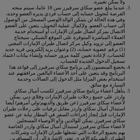
ولا يمكن تغييره.
عندما يبلغ عضو سكاي سرفيرز سن 18 عاما، سيتم منحه
الفرصة لتحويل حسابه إلى حساب فردي يديره العضو وحده،
وفي هذه الحالة لن يتمكن الوالد/الوصي المسجل من الوصول
إلى حساب العضو. ولإكمال عملية التحويل، يتعين على العضو
الاتصال بمركز اتصال طيران الإمارات أو استخدام خدمة
العملاء المباشرة المتوفرة على الموقع الشبكي. سيحتاج
العضو إلى تزويد وكيل مركز اتصال طيران الإمارات المعني
(1) برقم عضوية حسابه، (2) وعنوان بريد إلكتروني فريد جديد
للحساب، لإعادة تعيين كلمة مرور حسابه وإنشاء بيانات اعتماد
تسجيل الدخول الجديدة للحساب.
يخضع المنضمون إلى برنامج سكاي سرفيرز إلى قواعد هذا
البرنامج وقد يتعين على أحد الأعضاء البالغين مرافقتهم عند
استخدام بعض المزايا مثل الدخول إلى الصالات وخدمة
السيارة مع سائق.
يتأهل أعضاء برنامج سكاي سرفيرز لكسب أميال سكاي
واردز على جميع رحلات طيران الإمارات وفلاي دبي. يمكن
لأعضاء سكاي سرفيرز (عن طريق والديهم/ولي أمرهم) أيضا
استبدال أميال سكاي واردز مقابل ترقيات على رحلات طيران
الإمارات قبل إنجاز إجراءات السفر في المطار نيابة عن عضو
سكاي سرفيرز. يمكن للوالدين و/أو الأوصياء المسجلين
لأعضاء سكاي سرفيرز استبدال أميال سكاي واردز الخاصة
بهم بجميع الرحلات التي تشغلها طيران الإمارات وشركات
الطيران الشريكة الأخرى. تجدر الإشارة إلى أن المسافرين