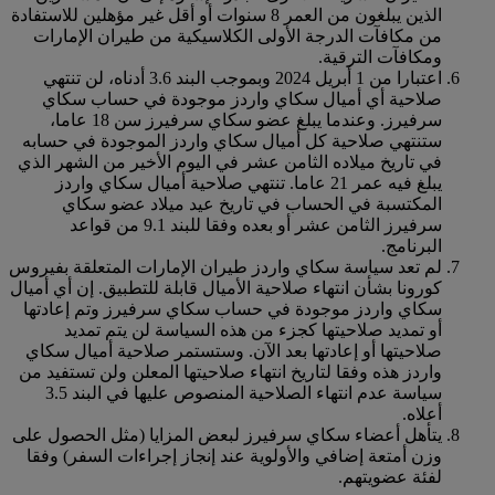
الذين يبلغون من العمر 8 سنوات أو أقل غير مؤهلين للاستفادة
من مكافآت الدرجة الأولى الكلاسيكية من طيران الإمارات
ومكافآت الترقية.
اعتبارا من 1 أبريل 2024 وبموجب البند 3.6 أدناه، لن تنتهي
صلاحية أي أميال سكاي واردز موجودة في حساب سكاي
سرفيرز. وعندما يبلغ عضو سكاي سرفيرز سن 18 عاما،
ستنتهي صلاحية كل أميال سكاي واردز الموجودة في حسابه
في تاريخ ميلاده الثامن عشر في اليوم الأخير من الشهر الذي
يبلغ فيه عمر 21 عاما. تنتهي صلاحية أميال سكاي واردز
المكتسبة في الحساب في تاريخ عيد ميلاد عضو سكاي
سرفيرز الثامن عشر أو بعده وفقا للبند 9.1 من قواعد
البرنامج.
لم تعد سياسة سكاي واردز طيران الإمارات المتعلقة بفيروس
كورونا بشأن انتهاء صلاحية الأميال قابلة للتطبيق. إن أي أميال
سكاي واردز موجودة في حساب سكاي سرفيرز وتم إعادتها
أو تمديد صلاحيتها كجزء من هذه السياسة لن يتم تمديد
صلاحيتها أو إعادتها بعد الآن. وستستمر صلاحية أميال سكاي
واردز هذه وفقا لتاريخ انتهاء صلاحيتها المعلن ولن تستفيد من
سياسة عدم انتهاء الصلاحية المنصوص عليها في البند 3.5
أعلاه.
يتأهل أعضاء سكاي سرفيرز لبعض المزايا (مثل الحصول على
وزن أمتعة إضافي والأولوية عند إنجاز إجراءات السفر) وفقا
لفئة عضويتهم.