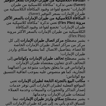
المكافأة الكلاسيكية من طيران الإمارات بسعر التوفير
(Saver)
تعني تذكرة "مكافأة كلاسيكية من طيران
الإمارات" تخضع لقواعد وقيود المكافأة الكلاسيكية من
طيران الإمارات بسعر التوفير (Saver).
المكافأة الكلاسيكية من طيران الإمارات بالسعر الأكثر
مرونة (Flex Plus)
تعني تذكرة "مكافأة كلاسيكية من
طيران الإمارات" تخضع لقواعد وقيود المكافأة
الكلاسيكية من طيران الإمارات بالسعر الأكثر مرونة
(Flex Plus).
يشير مصطلح
مركز اتصال طيران الإمارات
إلى كل
مركز من مراكز اتصال طيران الإمارات الخاصة
للأعضاء، بتفاصيل الاتصال كما ينشرها سكاي واردز
طيران الإمارات؛
يشير مصطلح
تحالف طيران الإمارات وكوانتاس
إلى
التحالف الذي تتعاون بمقتضاه طيران الإمارات
وكوانتاس في ما يتعلق بجوانب متنوعة من أعمالهما
التجارية، كما هو منصوص عليه بموجب اتفاقية التنسيق
مع كوانتاس؛
مكاتب البيع بالتجزئة التابعة لطيران الإمارات
تعني
المواقع الفعلية لطيران الإمارات التي توفر خدمات
إصدار التذاكر والحجوزات والمبيعات وخدمة العملاء
لمنتجات طيران الإمارات وخدماتها.
يشير مصطلح
سكاي واردز طيران الإمارات
، تبعا
للسياق الذي يأتي به، إلى شركة طيران الإمارات التي