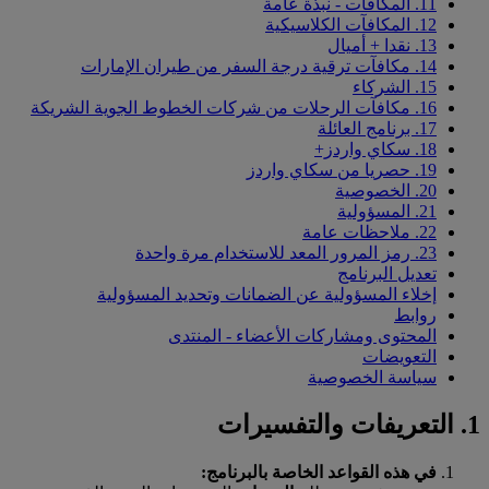
11. المكافآت - نبذة عامة
12. المكافآت الكلاسيكية
13. نقدا + أميال
14. مكافآت ترقية درجة السفر من طيران الإمارات
15. الشركاء
16. مكافآت الرحلات من شركات الخطوط الجوية الشريكة
17. برنامج العائلة
18. سكاي واردز+
19. حصريا من سكاي واردز
20. الخصوصية
21. المسؤولية
22. ملاحظات عامة
23. رمز المرور المعد للاستخدام مرة واحدة
تعديل البرنامج
إخلاء المسؤولية عن الضمانات وتحديد المسؤولية
روابط
المحتوى ومشاركات الأعضاء - المنتدى
التعويضات
سياسة الخصوصية
1. التعريفات والتفسيرات
في هذه القواعد الخاصة بالبرنامج: