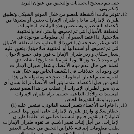
حتى يتم تصحيح الحسابات والتحقق من عنوان البريد
الإلكتروني.
تتوفر بيانات الأنشطة للعضو من خلال الموقع الشبكي وتطبيق
طيران الإمارات ما دام طيران الإمارات يعتبره أو يعتبرها من
الأعضاء النشطين، وستتضمن هذه البيانات المعلومات
المتعلقة بالأميال التي تم تجميعها واستردادها والمنتهية
صلاحيتها. إذا اعتقد العضو أن أي معلومات موجودة في
الكشف غير صحيحة (بما في ذلك المعلومات المتعلقة بالأميال
التي تم تجميعها أو استبدالها أو المنتهية صلاحيتها)، يتعين عليه
إشعار سكاي واردز طيران الإمارات فورا وفي جميع الأحوال
في موعد لا يتجاوز 90 يوما تقويميا بعد تاريخ النشاط ذي
الصلة. في حال عدم قيام الأعضاء بإشعار طيران الإمارات
عن وجود أي اختلافات في الكشف الخاص بهم خلال هذه
الفترة، سيتم اعتبار المعلومات صحيحة ومقبولة على هذا
النحو من قبل الأعضاء. عندما يثير أحد الأعضاء نزاعا بشأن أي
بيان، يجوز لطيران الإمارات أن تطلب من هذا العضو تقديم
المستندات والأدلة الداعمة حسبما تراه طيران الإمارات
ضروريا وفقا لتقديرها الخاص.
إذا قام أحد الأعضاء بتغيير اسمه القانوني، فيتعين عليه (1)
إخطار سكاي واردز طيران الإمارات على الفور بهذا التغيير
كتابيا، (2) وتقديم جميع المستندات التي قد تطلبها طيران
الإمارات، من أجل إثبات تغيير الاسم. قد تقوم طيران الإمارات
بطلب معلومات إضافية لأغراض التحقق من حساب العضو
عند تغيير أي من بياناته الشخصية. يجب أن يتطابق الاسم