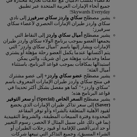
للأعضاء بكسب الأميال مع علامات تجارية مختارة في
جميع أنحاء الإمارات العربية المتحدة عبر تطبيق
Skywards Everyday؛
يشير مصطلح
سكاي واردز سكاي سرفيرز
إلى نادي
سكاي واردز طيران الإمارات الحصري لأعضاء سكاي
سرفيرز؛
يشير مصطلح
أميال سكاي واردز
إلى النقاط التي
يجمعها العضو بموجب برنامج الولاء سكاي واردز طيران
الإمارات ويشار إليها باسم "أميال سكاي واردز" التي
يتم اكتسابها عندما يكمل العضو رحلة مؤهلة أو يشتري
سلعا وخدمات مؤهلة من أي شريك، والتي يمكن
استبدالها بمكافآت بموجب قواعد البرنامج، باستثناء
أميال الفئة؛
يشير مصطلح
عضو سكاي واردز+
إلى عضو مشترك
في منتج سكاي واردز طيران الإمارات المعروف باسم
"سكاي واردز+" كما هو مفصل بشكل أكثر تحديدا في
قواعد البرنامج هذه؛
يشير مصطلح
السعر الخاص (Special)
أو
سعر
التوفير
(Saver)
إلى سعر تذاكر طيران الإمارات الذي يخضع
لقيود الأهلية المتعلقة بالشراء و/أو توفر المقاعد
المحدودة وفترة المبيعات المطبقة، والشروط التقييدية
(بما في ذلك على سبيل المثال لا الحصر، رسوم التغيير
أو حد أدنى/أقصى للإقامة أو قيود رحلات الطيران أو
الشراء المسبق)، وجميع التذاكر التي تبيعها شركات