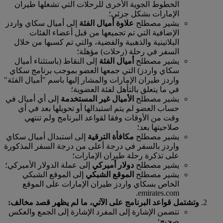
الخطوط الجوية الأخرى للرحلات التي تشغلها طيران
الإمارات بشكل جزئي؛
يشير مصطلح
علاوة أميال الفئة
إلى أميال سكاي واردز
الإضافية التي تم تجميعها من قبل أعضاء الفئات
البلاتينية والذهبية والفضية، والتي تم كسبها من خلال
السفر في رحلة (رحلات) مؤهلة؛
يشير مصطلح
أميال الفئة
إلى النقاط (باستثناء أميال
سكاي واردز) التي جمعها العضو بموجب برنامج سكاي
واردز طيران الإمارات والمشار إليها باسم "أميال الفئة"
في ما يتعلق بالتأهل لفئة العضوية؛
يشير مصطلح
الأميال غير المستخدمة
إلى أي أميال في
حساب العضو لم يتم استبدالها أو تحويلها بعد في أي
وقت من الأوقات وفقا لقواعد البرنامج ولم تنتهي
صلاحيتها بعد؛
يشير مصطلح
مكافأة الترقية
إلى استبدال أميال سكاي
واردز بالسفر في درجة أعلى من درجة السفر المذكورة
على تذكرة رحلة طيران الإمارات؛
يشير مصطلح
دولار أميركي
إلى عملة الدولار الأميركي؛
يشير مصطلح
الموقع الشبكي
إلى الموقع الشبكي
الخاص بسكاي واردز طيران الإمارات على الموقع
emirates.com.
وتشتمل قواعد البرنامج على الآتي، ما لم يظهر قصد مخالف:
تتضمن الإشارة إلى المفرد الإشارة إلى الجمع والعكس
صحيح؛