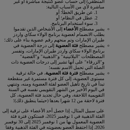
المنطقي) إلى حساب عضو كنتيجة مباشرة أو غير
مباشرة لأي من الأسباب التالية:
عن طريق الخطأ؛ أو
عطل في النظام؛ أو
سوء استخدام البرنامج.
يشير مصطلح
الأعضاء
إلى الأشخاص الذين تقدموا
بطلب الانضمام لعضوية برنامج الولاء سكاي واردز
طيران الإمارات وتم منحهم رقم عضوية بناء على ذلك؛
يشير مصطلح
فئة العضوية
إلى درجة العضوية في
برنامج الولاء سكاي واردز طيران الإمارات، وتفسر
المصطلحات "البلاتينية" و"الذهبية" و"الفضية"
و"الزرقاء" على أنها تشير إلى درجات العضوية ذات
الصلة التي تحمل الاسم نفسه؛
يشير مصطلح
فترة فئة العضوية
، في حالة ترقية
مستوى العضوية، إلى كل فترة مستمرة غير منقطعة
تبدأ في تاريخ تأهيل العضو لفئة العضوية ومنه، وتنتهي
في اليوم الأخير من الشهر التقويمي نفسه في السنة
التقويمية اللاحقة، وفي حال تجديد فئة العضوية، كل
فترة لاحقة من 12 شهرا بعدها (حيثما ينطبق ذلك)؛
على سبيل المثال، إذا حصل أحد الأعضاء على ترقية إلى
الفئة الذهبية في 1 نوفمبر 2025، فستكون فترة فئة
العضوية المعمول بها من 1 نوفمبر 2025 إلى 30 نوفمبر
2026. إذا احتفظ العضو بعضويته في الفئة الذهبية وفقا