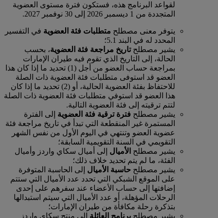
لقواعد البرنامج هذه، فستكون فترة مستوى العضوية
المتجددة من 1 ديسمبر 2026 إلى 30 نوفمبر 2027.
يتوفر معنى مصطلح
متطلبات فئة العضوية
في التفسير
المحدد له في البند 5.1؛
يشير مصطلح
تاريخ مراجعة فئة العضوية
، بحسب
الحالة، إلى التاريخ الذي تقوم فيه طيران الإمارات
بمراجعة حساب العضو من أجل (1) تحديد ما إذا كان هذا
العضو قد استوفى متطلبات فئة العضوية ذات الصلة
للاحتفاظ بفئة العضوية الحالية، أو (2) تحديد ما إذا كان
هذا العضو قد استوفي متطلبات فئة العضوية ذات الصلة
لتتم ترقيته إلى فئة العضوية التالية.
يشير مصطلح
فترة ترقية فئة العضوية
إلى الفترة
المستمرة غير المنقطعة التي تبدأ في تاريخ مراجعة فئة
عضوية العضو وتنتهي في اليوم الأول من نفس الشهر
التقويمي في السنة التقويمية السابقة؛
يشير مصطلح
الأميال
إلى أميال سكاي واردز وأميال
الفئة، ما لم يتم تحديد خلاف ذلك؛
يشير مصطلح
حاسبة الأميال
إلى الحاسبة المتوفرة
على الموقع الشبكي التي تحدد عدد الأميال التي ستتم
إضافتها إلى حساب الأعضاء عند سفرهم على إحدى
الرحلات المؤهلة، أو عدد الأميال التي سيتم استبدالها
بتذكرة رحلة مكافأة من طيران الإمارات؛
يشير مصطلح
برنامج العائلة
إلى منتج سكاي واردز