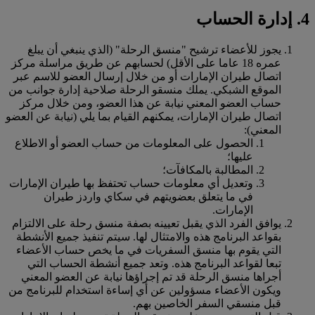
4. إدارة الحساب
يجوز للأعضاء ترشيح "منسق الرحلة" (الذي ينبغي أن يبلغ
عمره 18 عاما على الأقل) لحسابهم عن طريق مراسلة مركز
اتصال طيران الإمارات أو من خلال إرسال العضو للاسم عبر
الموقع الشبكي. يملك منسقو الرحلة صلاحية إدارة جوانب من
حساب العضو المعني نيابة عن هذا العضو، ومن خلال مركز
اتصال طيران الإمارات، يمكنهم القيام بما يلي (نيابة عن العضو
المعني):
الحصول على المعلومات من حساب العضو أو الاطلاع
عليها؛
المطالبة بالمكافآت؛
وتعديل أي معلومات حساب تحتفظ بها طيران الإمارات
في ما يتعلق بعضويتهم في سكاي واردز طيران
الإمارات.
يوافق الفرد الذي يقبل تعيينه بصفة منسق رحلة على الالتزام
بقواعد البرنامج هذه والامتثال لها. سيتم تنفيذ جميع الأنشطة
التي يقوم بها منسق السفريات في ما يخص حساب الأعضاء
تبعا لقواعد البرنامج هذه. وتعد جميع أنشطة الحساب التي
أجراها منسق الرحلة قد تم إجراؤها نيابة عن العضو المعني
ويكون الأعضاء مسؤولين عن أي إساءة استخدام للبرنامج من
قبل منسقي السفر الخاصين بهم.