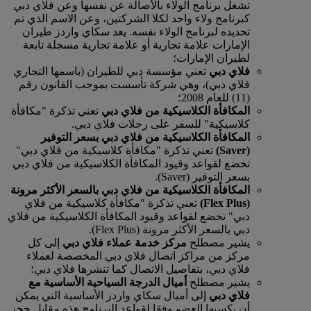
تشغل برنامج الولاء بالأصالة عن نفسها وعن فلاي دبي
كبرنامج ولاء واحد لكلا الشركتين، وعن الاسم الذي تم
تحديده لبرنامج الولاء نفسه. يعد سكاي واردز طيران
الإمارات علامة تجارية أو علامة تجارية مسجلة تابعة
لطيران الإمارات؛
فلاي دبي
تعني مؤسسة دبي للطيران (باسمها التجاري
فلاي دبي)، وهي شركة تأسست بموجب القانون رقم
(11) للعام 2008؛
المكافأة الكلاسيكية من فلاي دبي
تعني تذكرة "مكافأة
كلاسيكية" للسفر على رحلات فلاي دبي.
المكافأة الكلاسيكية من فلاي دبي بسعر التوفير
(Saver)
تعني تذكرة "مكافأة كلاسيكية من فلاي دبي"
تخضع لقواعد وقيود المكافأة الكلاسيكية من فلاي دبي
بسعر التوفير (Saver).
المكافأة الكلاسيكية من فلاي دبي بالسعر الأكثر مرونة
(Flex Plus)
تعني تذكرة "مكافأة كلاسيكية من فلاي
دبي" تخضع لقواعد وقيود المكافأة الكلاسيكية من فلاي
دبي بالسعر الأكثر مرونة (Flex Plus).
يشير مصطلح
مركز خدمة عملاء فلاي دبي
إلى كل
مركز من مراكز اتصال فلاي دبي المخصصة لعملاء
فلاي دبي، بتفاصيل الاتصال كما تنشرها فلاي دبي؛
يشير مصطلح
أميال الدرجة السياحية الأساسية مع
فلاي دبي
إلى أميال سكاي واردز الأساسية التي يمكن
أن يكسبها العضو وفقا لقواعد البرنامج هذه مقابل حجز