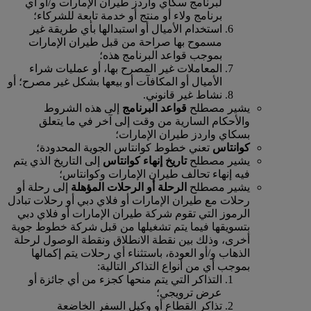
لبرنامج سكاي واردز طيران الإمارات و/أو أي
برنامج ولاء أو منتج أو خدمة تابعة للشركاء؛
استخدام الأميال أو استبدالها بأي طريقة غير
مسموح بها صراحة من قبل طيران الإمارات
بموجب قواعد البرنامج هذه؛
المعاملات غير المصرح بها، أو عمليات شراء
الأميال أو المكافآت أو بيعها بشكل غير مصرح؛ أو
نشاط غير قانوني.
يشير مصطلح
قواعد البرنامج
إلى هذه الشروط
والأحكام السارية من وقت إلى آخر في ما يتعلق
بسكاي واردز طيران الإمارات؛
كوانتاس
تعني خطوط كوانتاس الجوية المحدودة؛
يشير مصطلح
تاريخ إنهاء كوانتاس
إلى التاريخ الذي يتم
فيه إنهاء تحالف طيران الإمارات وكوانتاس؛
يشير مصطلح
الرحلة أو الرحلات المؤهلة
إلى رحلة أو
رحلات مع طيران الإمارات أو فلاي دبي أو رحلات تبادل
الرموز التي تقوم شركة طيران الإمارات أو فلاي دبي
بتسويقها فيما يتم تشغيلها من قبل شركة خطوط جوية
أخرى، وذلك بين نقطة الانطلاق ونقطة الوصول لرحلة
الذهاب و/أو العودة، باستثناء أي رحلات يتم إكمالها
بموجب أي من أنواع التذاكر التالية:
التذاكر التي يتم منحها كجزء من أي جائزة أو
عرض ترويجي؛
تذاكر القطاع أو وكيل السفر الخاضعة