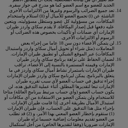
الجديد للعضو مع اسم العضو كما هو مدرج في جواز سفره.
تعد جميع الضرائب والرسوم وغيرها من الالتزامات الأخرى
الناشئة عن (i) تجميع العضو للأميال أو (ii) استلام واستخدام
المكافآت، من مسؤولية كل عضو وستظل مسؤوليته، ويتعين
عليه دفعها قبل إصدار المكافأة. لا يقدم سكاي واردز طيران
الإمارات أي ضمانات أو تأكيدات بخصوص هذه الضرائب أو
الرسوم أو الالتزامات الأخرى.
لن يتمكن الأعضاء دون سن 18 عاما من إجراء بعض
المعاملات (مثل شراء أو تحويل أميال سكاي واردز واستبدال
المكافآت) عبر الموقع الشبكي أو تطبيق طيران الإمارات.
لضمان الحفاظ على نزاهة برنامج سكاي واردز طيران
الإمارات وقيمته المستمرة بالنسبة إلى الأعضاء، تراقب
طيران الإمارات باستمرار نشاط أميال سكاي واردز في ما
يتعلق بالبرنامج. يمكن لبرنامج سكاي واردز طيران الإمارات
إجراء تدقيق في حساب العضو لأي سبب تقرره طيران
الإمارات تبعا لتقديرها المطلق. أثناء عملية التدقيق هذه، لن
يكون حساب العضو (وأي حساب مرتبط ببرنامج العائلة) متاحا
للاستخدام ولن يتمكن العضو من الاستفادة من أي مكافآت أو
استبدال الأميال بطريقة أخرى. إذا قامت طيران الإمارات
بإجراء مثل هذا التدقيق على الحساب، فإن طيران الإمارات
(1) ستقوم بإخطار العضو المعني بهذا الأمر، و (2) قد تطلب
من العضو تقديم معلومات إضافية حسبما تراه طيران
الإمارات ضروريا (وفقا لتقديرها الخاص) من أجل استكمال