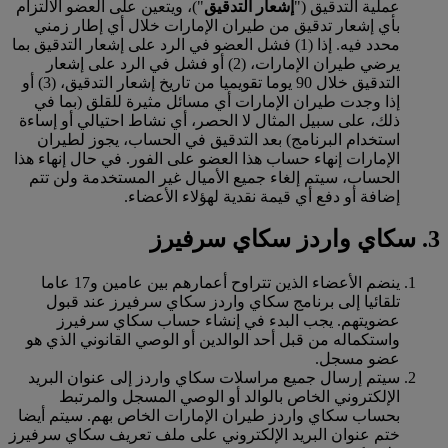
عملية التدقيق ("
إشعار التدقيق
")، ويتعين على العضو الالتزام
بأي إشعار تدقيق من طيران الإمارات خلال أي إطار زمني
محدد فيه. إذا (1) فشل العضو في الرد على إشعار التدقيق بما
يرضي طيران الإمارات، (2) أو فشل في الرد على إشعار
التدقيق خلال 90 يوما تقويميا من تاريخ إشعار التدقيق، (3) أو
إذا وجدت طيران الإمارات أي مسائل مثيرة للقلق (بما في
ذلك، على سبيل المثال لا الحصر، أي نشاط احتيالي أو إساءة
استخدام البرنامج) بعد التدقيق في الحساب، يجوز لطيران
الإمارات إنهاء حساب هذا العضو على الفور. في حال إنهاء هذا
الحساب، سيتم إلغاء جميع الأميال غير المستخدمة ولن تتم
إضافة أو دفع أي قيمة نقدية لهؤلاء الأعضاء.
3. سكاي واردز سكاي سرفيرز
ينضم الأعضاء الذين تتراوح أعمارهم بين عامين و17 عاما
تلقائيا إلى برنامج سكاي واردز سكاي سرفيرز عند قبول
عضويتهم. يجب البدء في إنشاء حساب سكاي سرفيرز
واستكماله من قبل أحد الوالدين أو الوصي القانوني الذي هو
عضو مسجل.
سيتم إرسال جميع مراسلات سكاي واردز إلى عنوان البريد
الإلكتروني الخاص بالوالد أو الوصي المسجل والمرتبط
بحساب سكاي واردز طيران الإمارات الخاص بهم. سيتم أيضا
ختم عنوان البريد الإلكتروني على ملف تعريف سكاي سرفيرز