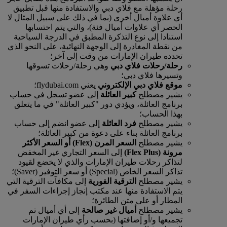
رحلة مؤهلة مع فلاي دبي والاستفادة منها قبل تطبيق
أي علاوة أميال أخرى (بما في ذلك على سبيل المثال لا
الحصر أي علاوات أميال فئة)، والتي يتم احتسابها
استنادا إلى نوع التذكرة المطبق في الدرجة السياحية
من نقطة المغادرة إلى الوجهة النهائية، على النحو الذي
تحدده طيران الإمارات من وقت إلى آخر؛
رحلة/رحلات فلاي دبي
وهي رحلة/رحلات تسوقها
وتسيرها فلاي دبي؛
موقع فلاي دبي الإلكتروني
يعني flydubai.com؛
يشير مصطلح
كبير العائلة
إلى عضو تسجل في حساب
برنامج العائلة، ويؤدي دور "كبير العائلة" في ما يتعلق
بهذا الحساب؛
يشير مصطلح
فرد العائلة
إلى عضو انضم إلى حساب
برنامج العائلة بناء على دعوة من كبير العائلة؛
يشير مصطلح
السعر المرن (Flex) أو السعر الأكثر
مرونة (Flex Plus)
إلى السعر التجاري غير المخفض
لتذاكر رحلات طيران الإمارات والذي لا يخضع لقيود
تذاكر السعر الخاص (Special) أو سعر التوفير (Saver)؛
يشير مصطلح
الترقية الفورية
إلى مكافآت الترقية التي
يتم الاستفادة منها عند مكتب إنجاز إجراءات السفر في
المطار أو على متن الطائرة؛
يشير مصطلح
أميال غير صالحة
إلى أي أميال تم
تجميعها و/أو إضافتها (بحسب رأي طيران الإمارات