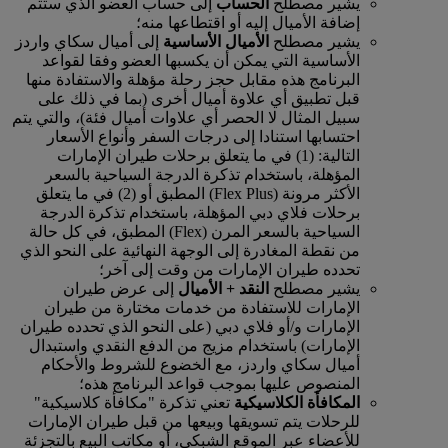
يشير مصطلح
الحساب
إلى حساب العضو الذي ستتم
إضافة الأميال إليه أو اقتطاعها منه؛
يشير مصطلح
الأميال الأساسية
إلى أميال سكاي واردز
الأساسية التي يمكن أن يكسبها العضو وفقا لقواعد
البرنامج هذه مقابل حجز رحلة مؤهلة والاستفادة منها
قبل تطبيق أي علاوة أميال أخرى (بما في ذلك على
سبيل المثال لا الحصر أي علاوات أميال فئة)، والتي يتم
احتسابها استنادا إلى درجات السفر وأنواع الأسعار
التالية: (1) في ما يتعلق برحلات طيران الإمارات
المؤهلة، باستخدام تذكرة الدرجة السياحية بالسعر
الأكثر مرونة (Flex Plus) المطبق أو (2) في ما يتعلق
برحلات فلاي دبي المؤهلة، باستخدام تذكرة الدرجة
السياحية بالسعر المرن (Flex) المطبق، في كل حالة
من نقطة المغادرة إلى الوجهة النهائية على النحو الذي
تحدده طيران الإمارات من وقت إلى آخر؛
يشير مصطلح
النقد + الأميال
إلى عرض طيران
الإمارات للاستفادة من خدمات مختارة من طيران
الإمارات و/أو فلاي دبي (على النحو الذي تحدده طيران
الإمارات) باستخدام مزيج من الدفع النقدي واستبدال
أميال سكاي واردز، مع الخضوع للشروط والأحكام
المنصوص عليها بموجب قواعد البرنامج هذه؛
المكافأة الكلاسيكية
تعني تذكرة "مكافأة كلاسيكية"
للرحلات يتم تسويقها وبيعها من قبل طيران الإمارات
للأعضاء عبر الموقع الشبكي، أو مكاتب البيع بالتجزئة