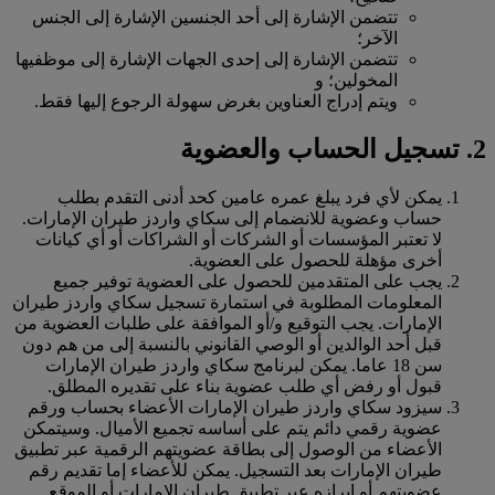
تتضمن الإشارة إلى أحد الجنسين الإشارة إلى الجنس
الآخر؛
تتضمن الإشارة إلى إحدى الجهات الإشارة إلى موظفيها
المخولين؛ و
ويتم إدراج العناوين بغرض سهولة الرجوع إليها فقط.
2. تسجيل الحساب والعضوية
يمكن لأي فرد يبلغ عمره عامين كحد أدنى التقدم بطلب
حساب وعضوية للانضمام إلى سكاي واردز طيران الإمارات.
لا تعتبر المؤسسات أو الشركات أو الشراكات أو أي كيانات
أخرى مؤهلة للحصول على العضوية.
يجب على المتقدمين للحصول على العضوية توفير جميع
المعلومات المطلوبة في استمارة تسجيل سكاي واردز طيران
الإمارات. يجب التوقيع و/أو الموافقة على طلبات العضوية من
قبل أحد الوالدين أو الوصي القانوني بالنسبة إلى من هم دون
سن 18 عاما. يمكن لبرنامج سكاي واردز طيران الإمارات
قبول أو رفض أي طلب عضوية بناء على تقديره المطلق.
سيزود سكاي واردز طيران الإمارات الأعضاء بحساب ورقم
عضوية رقمي دائم يتم على أساسه تجميع الأميال. وسيتمكن
الأعضاء من الوصول إلى بطاقة عضويتهم الرقمية عبر تطبيق
طيران الإمارات بعد التسجيل. يمكن للأعضاء إما تقديم رقم
عضويتهم أو إبرازه عبر تطبيق طيران الإمارات أو الموقع