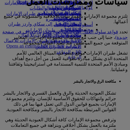
سياسات وممارسات العمل
Opens an external link in a new tab
in a new tab
التسلية للأطفال
السوق الحرة
تجربتكم على متن الطائرة
تناول الطعام في الدرجة السياحية
السفر لأصحاب الهمم مع طيران الإمارات
كوكبنا
شركاؤنا
الممتازة
متجرنا الرسمي
الأدوات والموارد
الترفيه عن الأطفال
المساعدة الخاصة والطلبات
سكاي واردز رايل
الاستدامة في العمليات
ألعاب الأطفال
وجبات الدرجة السياحية
الهاتف المتحرك وتطبيق طيران الإمارات
تلتزم مجموعة الإمارات بالممارسات الأخلاقية والمسؤولة في جميع
حاسبة الأميال
السياسة البيئية
المشروبات
أنشطة للأطفال
إلغاء حجز أو تغييره
أعمالها.
التقارير البيئية
تسجيل الدخول إلى سكاي واردز طيران
أسطول طائراتنا
تعطل الرحلات
الإمارات
مجتمعاتنا المحلية
بوينج 777
معلومات عن طيران الإمارات
تحدد
قواعد سلوك العمل التي نتبعها
(يفتح ملف بي دي إف في صفحة
سكاي واردز+
مؤسسة طيران الإمارات للأعمال
طائرة الإمارات A380
جديدة)
، جنبا إلى جنب مع سياسات مجموعة الإمارات، المعايير
الإنسانية
مؤسسة طيران الإمارات للأعمال
A350 طائرة الإمارات
المتوقعة من جميع الموظفين عند تنفيذ أعمال المجموعة.
الإنسانية Opens an external link in a new
الإمارات للطيران الخاص
tab
توزيع المقاعد
تشغل طيران الإمارات موقع عضو في الميثاق العالمي للأمم
الرعاية
المتحدة الذي يشكل مبادرة تطوعية للعمل من أجل دمج أهداف
ومبادئ الأمم المتحدة للتنمية المستدامة في استراتيجيتنا وثقافتنا
وعملياتنا.
مكافحة الرق والاتجار بالبشر
تشكل العبودية الحديثة والرق والعمل القسري والاتجار بالبشر
جرائم وانتهاكات للحقوق الأساسية للإنسان. وتلتزم مجموعة
الإمارات بجميع قوانين الدول التي تعمل فيها بما في ذلك
القوانين المرتبطة بمكافحة الاتجار بالبشر ومكافحة العبودية.
وترفض مجموعة الإمارات كافة أشكال العبودية الحديثة وهي
ملتزمة بالعمل بشكل أخلاقي وبنزاهة في جميع التعاملات