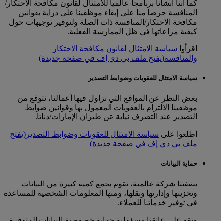
كما أننا أنشأنا برنامجا عالميا للامتثال لقانون مكافحة الاحتكار/
المنافسة حرصا منا على إبقاء موظفينا على دراية بقوانين
مكافحة الاحتكار/المنافسة ذات الصلة ولتوفير توجيهات حول
كيفية مراعاتها في ظل الممارسة الفعلية.
اقرأوا
سياسة الامتثال لقانون مكافحة الاحتكار
والمنافسة
(يفتح ملف بي دي إف في صفحة جديدة)
سياسة الامتثال للعقوبات وضوابط التصدير
بغض النظر عن المواقع التي نزاول فيها أعمالنا، نتوقع من
موظفينا الالتزام بالعقوبات المعمول بها وقوانين ضوابط
التصدير عند التصرف نيابة عن طيران الإمارات/دناتا.
اطلعوا على
سياسة الامتثال للعقوبات وضوابط التصدير
(يفتح
ملف بي دي إف في صفحة جديدة)
حماية البيانات
بصفتنا شركة عالمية، نقوم بجمع كمية كبيرة من البيانات
وتخزينها وإدارتها ونقلها، ومنها المعلومات الشخصية للمساعدة
في توفير خدماتنا للعملاء.
وتقع على عاتقنا مسؤولية حماية خصوصية البيانات المتوفرة