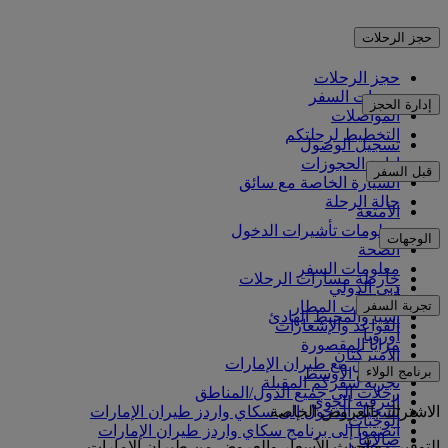
حجز الرحلات
حجز الرحلات
خدمات السفر
إدارة الحجز
المواصلات
التخطيط لرحلتكم
تسجيل الوصول
إدارة الحجوزات
قبل السفر
السيارة الخاصة مع سائق
حالة الرحلة
الأمتعة
معلومات تأشيرات الدخول
الوجهات
الصحة
معلومات السفر
خارطة مسارات الرحلات
دبي الدولي
أفريقيا
تجربة السفر
مواصلات المطار
آسيا والمحيط الهادئ
القواعد والإشعارات
أوروبا
مزايا المقصورة
الأميركتان
التسوق مع طيران الإمارات
برنامج الولاء
الشرق الأوسط
تجربة سفركم المقبلة
رحلات إلى جميع الدول/المناطق
الترفيه الجوي
الاشتراك بالعروض الخاصة
تسجيل الدخول إلى سكاي واردز طيران الإمارات
الوجبات
انضموا إلى برنامج سكاي واردز طيران الإمارات
صالاتنا
التوفير مع أحدث الأسعار والعروض من طيران الإمارات.