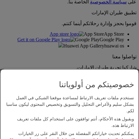
على
سياسة الخصوصية
الخاصة بنا.
تطبيق طيران الإمارات
قوموا بحجز وإدارة رحلاتكم أينما كنتم.
App Store
App Store
Google Play
Google Play
Huawei App Gallery
huawai os
تواصلوا معنا
شاركوا تجربة طيران الإمارات.
خصوصيتكم من أولوياتنا
نستخدم ملفات تعريف الارتباط لمساعدة موقعنا الشبكي في العمل
بشكل سليم ولأغراض التحليل والتسويق وتخصيص المحتوى ليكون مناسبا
لكم.
وبقبول هذه الأحكام، أنتم توافقون على استخدام كل ملفات تعريف
بيان إمكانية الدخول
الارتباط هذه.
اتصل بنا
يمكنكم تحديث خياراتكم المفضلة من خلال النقر على زر الخيارات
سياسة الخصوصية