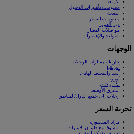
الأمتعة
معلومات تأشيرات الدخول
الصحة
معلومات السفر
دبي الدولي
مواصلات المطار
القواعد والإشعارات
الوجهات
خارطة مسارات الرحلات
أفريقيا
آسيا والمحيط الهادئ
أوروبا
الأميركتان
الشرق الأوسط
رحلات إلى جميع الدول/المناطق
تجربة السفر
مزايا المقصورة
التسوق مع طيران الإمارات
تجربة سفركم المقبلة