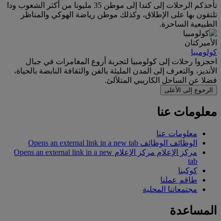
تأخذكم الرحلات إلى كندا إلى موطن 35 مليونا من أكثر الشعوب ودا
تلتقون بها على الإطلاق، وكذلك موطن رياضة الهوكي والمناظر
الطبيعية الساحرة.
الأميركتان
كولومبيا
احجزوا رحلات إلى كولومبيا لتجربة أروع المغامرات في جبال
الأنديز، والتعرف إلى المدن المليئة بالفن والثقافة النابضة بالحياة،
فضلا عن الساحل الكاريبي المتلألئ.
الرجوع إلى الأعلى
معلومات عنا
معلومات عنا
الوظائف
الوظائف Opens an external link in a new tab
مركز الإعلام
مركز الإعلام Opens an external link in a new
tab
كوكبنا
طاقم عملنا
مجتمعاتنا المحلية
المساعدة